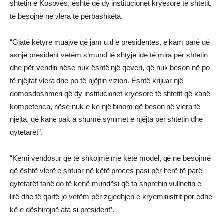
shtetin e Kosovës, është që dy institucionet kryesore të shtetit,
të besojnë në vlera të përbashkëta.
“Gjatë këtyre muajve që jam u.d e presidentes, e kam parë që
asnjë president vetëm s’mund të shtyjë ide të mira për shtetin
dhe për vendin nëse nuk është një qeveri, që nuk beson në po
të njëjtat vlera dhe po të njëjtin vizion. Është krijuar një
domosdoshmëri që dy institucionet kryesore të shtetit që kanë
kompetenca, nëse nuk e ke një binom që beson në vlera të
njëjta, që kanë pak a shumë synimet e njëjta për shtetin dhe
qytetarët”.
“Kemi vendosur që të shkojmë me këtë model, që ne besojmë
që është vlerë e shtuar në këtë proces pasi për herë të parë
qytetarët tanë do të kenë mundësi që ta shprehin vullnetin e
lirë dhe të qartë jo vetëm për zgjedhjen e kryeministrit por edhe
kë e dëshirojnë ata si president”.