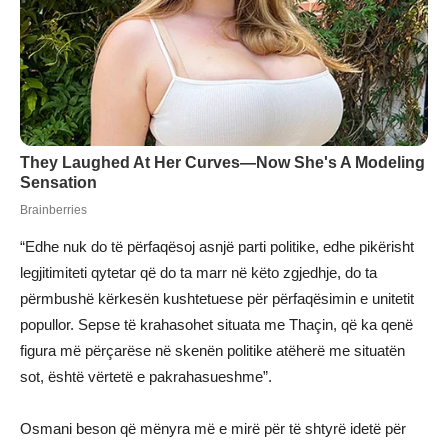
“Edhe nuk do të përfaqësoj asnjë parti politike, edhe pikërisht
legjitimiteti qytetar që do ta marr në këto zgjedhje, do ta
përmbushë kërkesën kushtetuese për përfaqësimin e unitetit
popullor. Sepse të krahasohet situata me Thaçin, që ka qenë
figura më përçarëse në skenën politike atëherë me situatën
sot, është vërtetë e pakrahasueshme”.
Osmani beson që mënyra më e mirë për të shtyrë idetë për