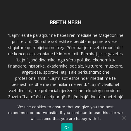
RRETH NESH
“Lajm” është paraqitur në hapësirën mediale në Maqedoni në
prill të vitit 2005 dhe sot është e përditshmja më e vjetër
shqiptare që mbijeton në treg. Përmbajtjet e veta i mbështet
në konceptet evropiane të informimit. Përmbajtjet e gazetës
“Lajm” janë dinamike, nga sfera politike, ekonomiko-
financiare, historike, akademike, sociale, kulturore, muzikore,
argëtuese, sportive, etj.. Falë përkushtimit dhe
profesionalizmit, “Lajm” sot është ndër mediat më të
besueshme dhe më me ndikim në vend. “Lajm” zhvillohet
vazhdimisht, me potencial njerëzor dhe teknologji moderne.
Gazeta “Lajm” është krijuar që të qëndrojë dhe të mbetet një
emër i dallueshëm në hapësirat ballkanike dhe evropiane. Ueb
We use cookies to ensure that we give you the best
faqja zyrtare e gazetës “Lajm”, www.lajmpress.org është një
experience on our website. If you continue to use this site we
ndër portalet më të njohur në Maqedoni.
will assume that you are happy with it.
Na kontakto:
lajm.sk@gmail.com
Ok