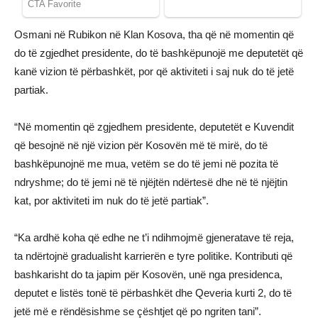
Osmani në Rubikon në Klan Kosova, tha që në momentin që
do të zgjedhet presidente, do të bashkëpunojë me deputetët që
kanë vizion të përbashkët, por që aktiviteti i saj nuk do të jetë
partiak.
“Në momentin që zgjedhem presidente, deputetët e Kuvendit
që besojnë në një vizion për Kosovën më të mirë, do të
bashkëpunojnë me mua, vetëm se do të jemi në pozita të
ndryshme; do të jemi në të njëjtën ndërtesë dhe në të njëjtin
kat, por aktiviteti im nuk do të jetë partiak”.
“Ka ardhë koha që edhe ne t’i ndihmojmë gjeneratave të reja,
ta ndërtojnë gradualisht karrierën e tyre politike. Kontributi që
bashkarisht do ta japim për Kosovën, unë nga presidenca,
deputet e listës tonë të përbashkët dhe Qeveria kurti 2, do të
jetë më e rëndësishme se çështjet që po ngriten tani”.