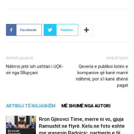
Facebook
Twitter
Artikulli paraprak
Artikulli tjetër
Ndërroi jetë ish ushtari i UÇK-
Qeveria e publikoi listën e
së nga Sllupçani
kompanive që kanë marrë
ndihmë, por s’i kanë dhënë
pagat
ARTIKUJ TË NGJASHËM
MË SHUMË NGA AUTORI
Rron Gjinovci Time, merre ni vo, gjuja
Ramushit ne ftyrë. Ketu ne foto eshte
Kosovë-
me vrasesin Radoiçiç, partnerin e tij
Shqipëri