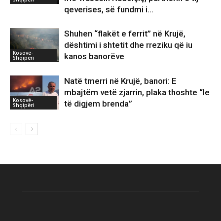
qeverises, së fundmi i...
Shuhen “flakët e ferrit” në Krujë,
dështimi i shtetit dhe rreziku që iu
Kosovë-
kanos banorëve
Shqipëri
Natë tmerri në Krujë, banori: E
mbajtëm vetë zjarrin, plaka thoshte “le
Kosovë-
të digjem brenda”
Shqipëri