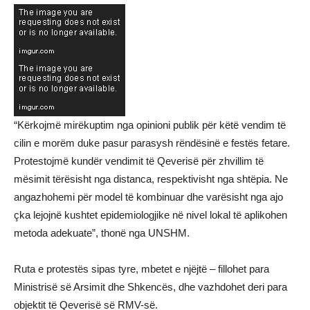
“Kërkojmë mirëkuptim nga opinioni publik për këtë vendim të
cilin e morëm duke pasur parasysh rëndësinë e festës fetare.
Protestojmë kundër vendimit të Qeverisë për zhvillim të
mësimit tërësisht nga distanca, respektivisht nga shtëpia. Ne
angazhohemi për model të kombinuar dhe varësisht nga ajo
çka lejojnë kushtet epidemiologjike në nivel lokal të aplikohen
metoda adekuate”, thonë nga UNSHM.
Ruta e protestës sipas tyre, mbetet e njëjtë – fillohet para
Ministrisë së Arsimit dhe Shkencës, dhe vazhdohet deri para
objektit të Qeverisë së RMV-së.