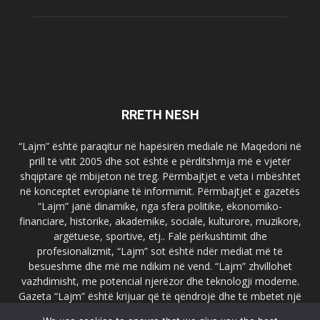
RRETH NESH
“Lajm” është paraqitur në hapësirën mediale në Maqedoni në
prill të vitit 2005 dhe sot është e përditshmja më e vjetër
shqiptare që mbijeton në treg. Përmbajtjet e veta i mbështet
në konceptet evropiane të informimit. Përmbajtjet e gazetës
“Lajm” janë dinamike, nga sfera politike, ekonomiko-
financiare, historike, akademike, sociale, kulturore, muzikore,
argëtuese, sportive, etj.. Falë përkushtimit dhe
profesionalizmit, “Lajm” sot është ndër mediat më të
besueshme dhe më me ndikim në vend. “Lajm” zhvillohet
vazhdimisht, me potencial njerëzor dhe teknologji moderne.
Gazeta “Lajm” është krijuar që të qëndrojë dhe të mbetet një
emër i dallueshëm në hapësirat ballkanike dhe evropiane. Ueb