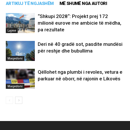
ARTIKUJ TË NGJASHËM
MË SHUMË NGA AUTORI
“Shkupi 2028“: Projekt prej 172
milionë eurove me ambicie të mëdha,
pa rezultate
Lajme
Deri në 40 gradë sot, pasdite mundësi
për reshje dhe bubullima
Maqedoni
Qëllohet nga plumbi i revoles, vetura e
parkuar në oborr, në rajonin e Likovës
Maqedoni