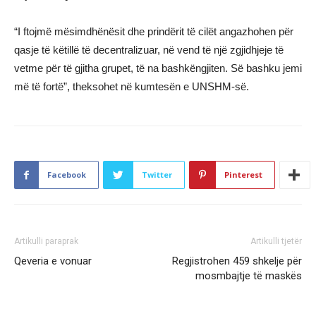
“I ftojmë mësimdhënësit dhe prindërit të cilët angazhohen për
qasje të këtillë të decentralizuar, në vend të një zgjidhjeje të
vetme për të gjitha grupet, të na bashkëngjiten. Së bashku jemi
më të fortë”, theksohet në kumtesën e UNSHM-së.
Facebook
Twitter
Pinterest
Artikulli paraprak
Artikulli tjetër
Qeveria e vonuar
Regjistrohen 459 shkelje për
mosmbajtje të maskës