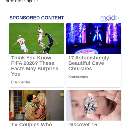
50% më i shpejtë.