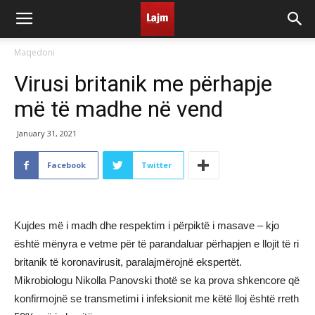
Maqedoni
Virusi britanik me përhapje
më të madhe në vend
January 31, 2021
Facebook
Twitter
Kujdes më i madh dhe respektim i përpiktë i masave – kjo
është mënyra e vetme për të parandaluar përhapjen e llojit të ri
britanik të koronavirusit, paralajmërojnë ekspertët.
Mikrobiologu Nikolla Panovski thotë se ka prova shkencore që
konfirmojnë se transmetimi i infeksionit me këtë lloj është rreth