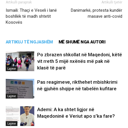
Artikulli paraprak
Artikulli tjetër
Ismaili: Thaçi e Veseli i lanë
Danimarkë, protesta kundër
boshllëk të madh shtetit
masave anti-covid
Kosovës
ARTIKUJ TË NGJASHËM
MË SHUMË NGA AUTORI
Po zbrazen shkollat në Maqedoni, këtë
vit rreth 5 mijë nxënës më pak në
klasë të parë
Lajme
Pas reagimeve, rikthehet mbishkrimi
në gjuhën shqipe në tabelën kufitare
Lajme
Ademi: A ka shtet ligjor në
Maqedoninë e Veriut apo s’ka fare?
Lajme