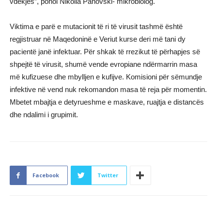
vdekjes”, pohoi Nikolla Panovski- mikrobiolog.
Viktima e parë e mutacionit të ri të virusit tashmë është
regjistruar në Maqedoninë e Veriut kurse deri më tani dy
pacientë janë infektuar. Për shkak të rrezikut të përhapjes së
shpejtë të virusit, shumë vende evropiane ndërmarrin masa
më kufizuese dhe mbylljen e kufijve. Komisioni për sëmundje
infektive në vend nuk rekomandon masa të reja për momentin.
Mbetet mbajtja e detyrueshme e maskave, ruajtja e distancës
dhe ndalimi i grupimit.
Facebook
Twitter