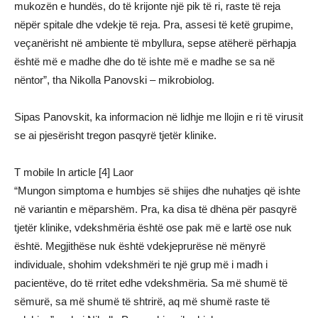
mukozën e hundës, do të krijonte një pik të ri, raste të reja
nëpër spitale dhe vdekje të reja. Pra, assesi të ketë grupime,
veçanërisht në ambiente të mbyllura, sepse atëherë përhapja
është më e madhe dhe do të ishte më e madhe se sa në
nëntor”, tha Nikolla Panovski – mikrobiolog.
Sipas Panovskit, ka informacion në lidhje me llojin e ri të virusit
se ai pjesërisht tregon pasqyrë tjetër klinike.
T mobile In article [4] Laor
“Mungon simptoma e humbjes së shijes dhe nuhatjes që ishte
në variantin e mëparshëm. Pra, ka disa të dhëna për pasqyrë
tjetër klinike, vdekshmëria është ose pak më e lartë ose nuk
është. Megjithëse nuk është vdekjeprurëse në mënyrë
individuale, shohim vdekshmëri te një grup më i madh i
pacientëve, do të rritet edhe vdekshmëria. Sa më shumë të
sëmurë, sa më shumë të shtrirë, aq më shumë raste të