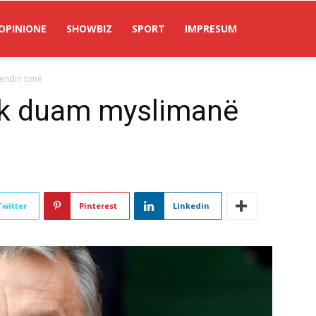
OPINIONE
SHOWBIZ
SPORT
IMPRESUM
endin tonë
uk duam myslimanë
Twitter
Pinterest
Linkedin