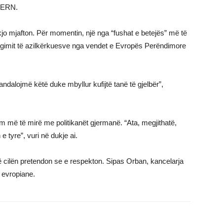
STERN.
kjo mjafton. Për momentin, një nga “fushat e betejës” më të
rgimit të azilkërkuesve nga vendet e Evropës Perëndimore
dalojmë këtë duke mbyllur kufijtë tanë të gjelbër”,
m më të mirë me politikanët gjermanë. “Ata, megjithatë,
e tyre”, vuri në dukje ai.
 të cilën pretendon se e respekton. Sipas Orban, kancelarja
 evropiane.