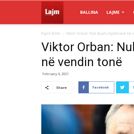
Gazeta
BALLINA
LAJME
Rajon-Botë
Viktor Orban: Nuk duam myslimanë në v
Lajm
Viktor Orban: N
në vendin tonë
February 6, 2021
Facebook
Share