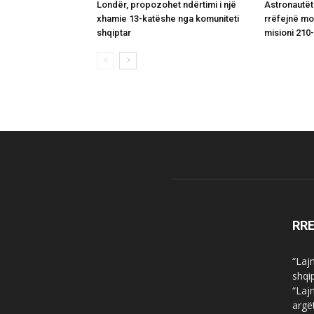
Londër, propozohet ndërtimi i një
Astronautët
xhamie 13-katëshe nga komuniteti
rrëfejnë m
shqiptar
misioni 210-
RR
“Laj
shqi
“Laj
argë