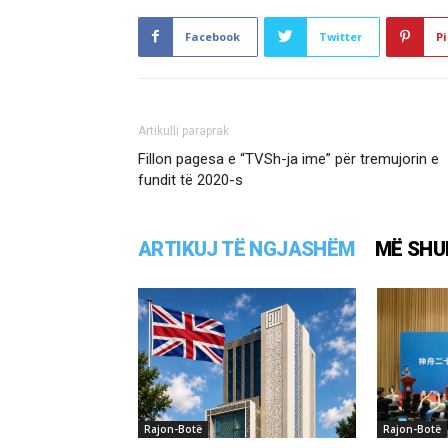
Facebook
Twitter
Pi
Artikulli paraprak
Fillon pagesa e “TVSh-ja ime” për tremujorin e
fundit të 2020-s
ARTIKUJ TË NGJASHËM
MË SHU
Rajon-Botë
Rajon-Botë