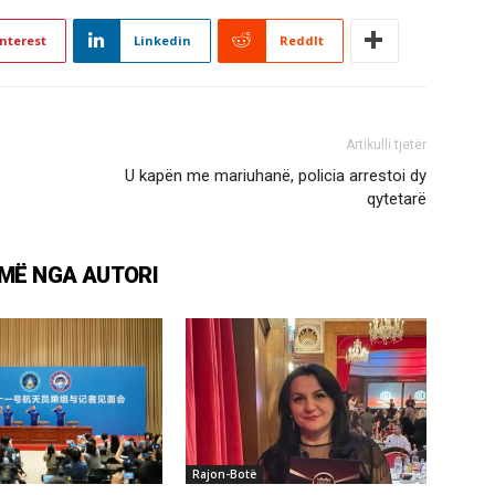
nterest
Linkedin
ReddIt
Artikulli tjetër
U kapën me mariuhanë, policia arrestoi dy
qytetarë
MË NGA AUTORI
Rajon-Botë