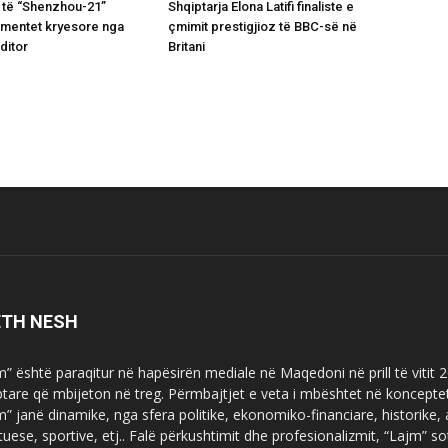
 të “Shenzhou-21”
Shqiptarja Elona Latifi finaliste e
omentet kryesore nga
çmimit prestigjioz të BBC-së në
ditor
Britani
ETH NESH
m” është paraqitur në hapësirën mediale në Maqedoni në prill të vitit
ptare që mbijeton në treg. Përmbajtjet e veta i mbështet në koncepte
m” janë dinamike, nga sfera politike, ekonomiko-financiare, historike,
tuese, sportive, etj.. Falë përkushtimit dhe profesionalizmit, “Lajm