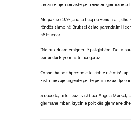
tha ai në një intervistë për revistën gjermane 
Më pak se 10% janë të huaj në vendin e tij dhe 
rëndësishme në Bruksel është parandalimi i dë
në Hungari.
“Ne nuk duam emigrim të paligjshëm. Do ta paran
përfundoi kryeministri hungarez.
Orban tha se shpresonte të kishte një mirëkupti
kishin nevojë urgjente për të përmirësuar fjalorin 
Sidoqoftë, ai foli pozitivisht për Angela Merkel,
gjermane mbart kryqin e politikës gjermane dhe