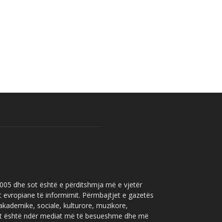
 2005 dhe sot është e përditshmja më e vjetër
t evropiane të informimit. Përmbajtjet e gazetës
 akademike, sociale, kulturore, muzikore,
” sot është ndër mediat më të besueshme dhe më