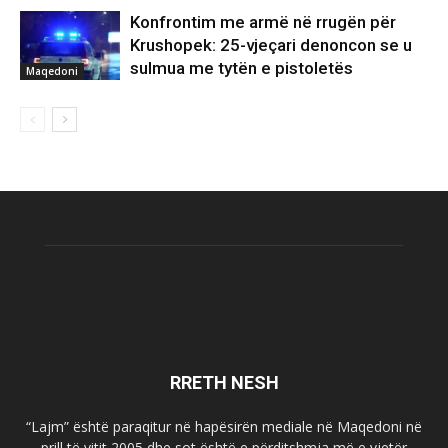
Konfrontim me armë në rrugën për
Krushopek: 25-vjeçari denoncon se u
sulmua me tytën e pistoletës
Maqedoni
RRETH NESH
“Lajm” është paraqitur në hapësirën mediale në Maqedoni në
prill të vitit 2005 dhe sot është e përditshmja më e vjetër