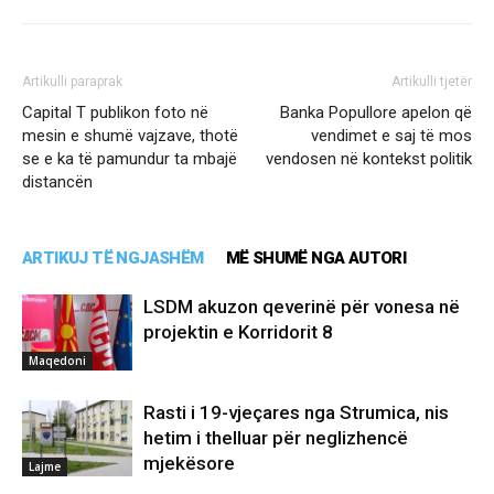
Artikulli paraprak
Artikulli tjetër
Capital T publikon foto në
Banka Popullore apelon që
mesin e shumë vajzave, thotë
vendimet e saj të mos
se e ka të pamundur ta mbajë
vendosen në kontekst politik
distancën
ARTIKUJ TË NGJASHËM
MË SHUMË NGA AUTORI
LSDM akuzon qeverinë për vonesa në
projektin e Korridorit 8
Maqedoni
Rasti i 19-vjeçares nga Strumica, nis
hetim i thelluar për neglizhencë
mjekësore
Lajme