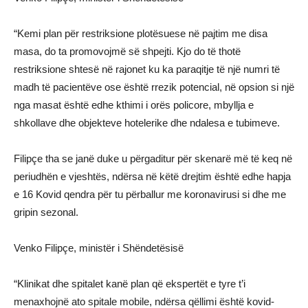
“Kemi plan për restriksione plotësuese në pajtim me disa
masa, do ta promovojmë së shpejti. Kjo do të thotë
restriksione shtesë në rajonet ku ka paraqitje të një numri të
madh të pacientëve ose është rrezik potencial, në opsion si një
nga masat është edhe kthimi i orës policore, mbyllja e
shkollave dhe objekteve hotelerike dhe ndalesa e tubimeve.
Filipçe tha se janë duke u përgaditur për skenarë më të keq në
periudhën e vjeshtës, ndërsa në këtë drejtim është edhe hapja
e 16 Kovid qendra për tu përballur me koronavirusi si dhe me
gripin sezonal.
Venko Filipçe, ministër i Shëndetësisë
“Klinikat dhe spitalet kanë plan që ekspertët e tyre t’i
menaxhojnë ato spitale mobile, ndërsa qëllimi është kovid-