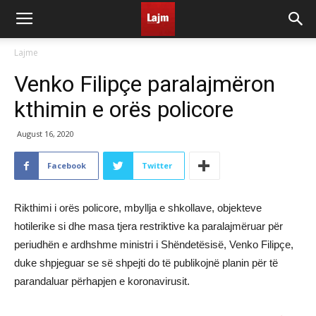
Lajme
Venko Filipçe paralajmëron
kthimin e orës policore
August 16, 2020
Facebook
Twitter
Rikthimi i orës policore, mbyllja e shkollave, objekteve
hotilerike si dhe masa tjera restriktive ka paralajmëruar për
periudhën e ardhshme ministri i Shëndetësisë, Venko Filipçe,
duke shpjeguar se së shpejti do të publikojnë planin për të
parandaluar përhapjen e koronavirusit.