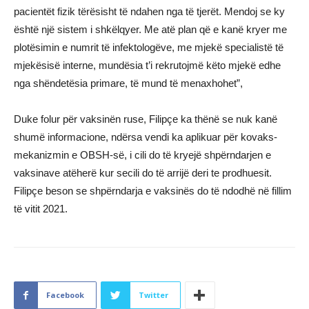
pacientët fizik tërësisht të ndahen nga të tjerët. Mendoj se ky
është një sistem i shkëlqyer. Me atë plan që e kanë kryer me
plotësimin e numrit të infektologëve, me mjekë specialistë të
mjekësisë interne, mundësia t’i rekrutojmë këto mjekë edhe
nga shëndetësia primare, të mund të menaxhohet”,
Duke folur për vaksinën ruse, Filipçe ka thënë se nuk kanë
shumë informacione, ndërsa vendi ka aplikuar për kovaks-
mekanizmin e OBSH-së, i cili do të kryejë shpërndarjen e
vaksinave atëherë kur secili do të arrijë deri te prodhuesit.
Filipçe beson se shpërndarja e vaksinës do të ndodhë në fillim
të vitit 2021.
Facebook
Twitter