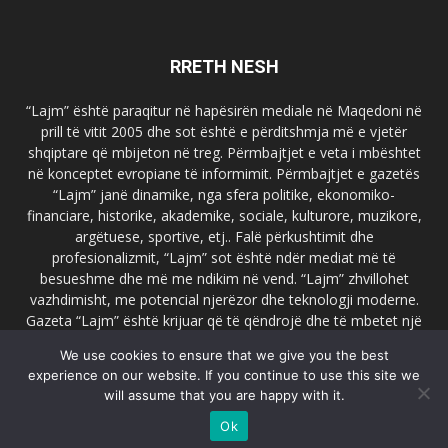
RRETH NESH
“Lajm” është paraqitur në hapësirën mediale në Maqedoni në
prill të vitit 2005 dhe sot është e përditshmja më e vjetër
shqiptare që mbijeton në treg. Përmbajtjet e veta i mbështet
në konceptet evropiane të informimit. Përmbajtjet e gazetës
“Lajm” janë dinamike, nga sfera politike, ekonomiko-
financiare, historike, akademike, sociale, kulturore, muzikore,
argëtuese, sportive, etj.. Falë përkushtimit dhe
profesionalizmit, “Lajm” sot është ndër mediat më të
besueshme dhe më me ndikim në vend. “Lajm” zhvillohet
vazhdimisht, me potencial njerëzor dhe teknologji moderne.
Gazeta “Lajm” është krijuar që të qëndrojë dhe të mbetet një
emër i dallueshëm në hapësirat ballkanike dhe evropiane. Ueb
We use cookies to ensure that we give you the best
faqja zyrtare e gazetës “Lajm”, www.lajmpress.org është një
experience on our website. If you continue to use this site we
ndër portalet më të njohur në Maqedoni.
will assume that you are happy with it.
Na kontakto:
lajm.sk@gmail.com
Ok