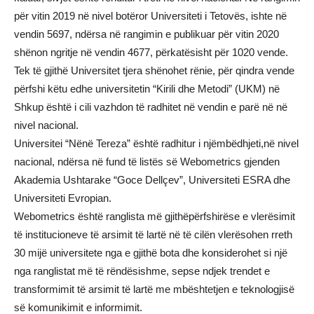
për vitin 2019 në nivel botëror Universiteti i Tetovës, ishte në
vendin 5697, ndërsa në rangimin e publikuar për vitin 2020
shënon ngritje në vendin 4677, përkatësisht për 1020 vende.
Tek të gjithë Universitet tjera shënohet rënie, për qindra vende
përfshi këtu edhe universitetin “Kirili dhe Metodi” (UKM) në
Shkup është i cili vazhdon të radhitet në vendin e parë në në
nivel nacional.
Universitei “Nënë Tereza” është radhitur i njëmbëdhjeti,në nivel
nacional, ndërsa në fund të listës së Webometrics gjenden
Akademia Ushtarake “Goce Dellçev”, Universiteti ESRA dhe
Universiteti Evropian.
Webometrics është ranglista më gjithëpërfshirëse e vlerësimit
të institucioneve të arsimit të lartë në të cilën vlerësohen rreth
30 mijë universitete nga e gjithë bota dhe konsiderohet si një
nga ranglistat më të rëndësishme, sepse ndjek trendet e
transformimit të arsimit të lartë me mbështetjen e teknologjisë
së komunikimit e informimit.