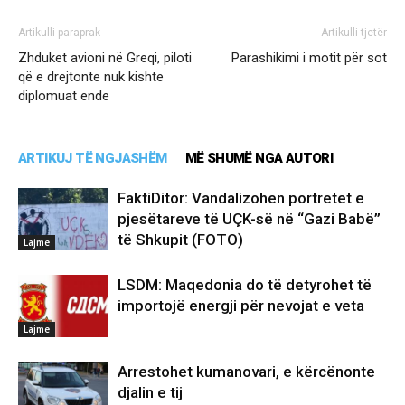
Artikulli paraprak
Artikulli tjetër
Zhduket avioni në Greqi, piloti
Parashikimi i motit për sot
që e drejtonte nuk kishte
diplomuat ende
ARTIKUJ TË NGJASHËM
MË SHUMË NGA AUTORI
FaktiDitor: Vandalizohen portretet e
pjesëtareve të UÇK-së në “Gazi Babë”
të Shkupit (FOTO)
Lajme
LSDM: Maqedonia do të detyrohet të
importojë energji për nevojat e veta
Lajme
Arrestohet kumanovari, e kërcënonte
djalin e tij