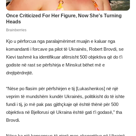
Kjo u përforcua nga paralajmërimet muajin e kaluar nga
komandanti i forcave pa pilot të Ukrainës, Robert Brovdi, se
Kievi tashmë ka identifikuar afërsisht 500 objektiva që do t’i
godiste në rast se përfshirja e Minskut bëhet më e
drejtpërdrejtë.
“Nëse po flasim për përfshirjen e tij [Lukashenkos] në një
veprim të mundshëm kundër Ukrainës, politikisht do të ishte
fundi i tij, jo më pak pas gjithçkaje që është thënë për 500
objektiva në Bjellorusi që Ukraina është gati t’i godasë,” tha
Brovdi.
Nëse ka një konsensus të gjerë mes ekspertëve në Ukrainë