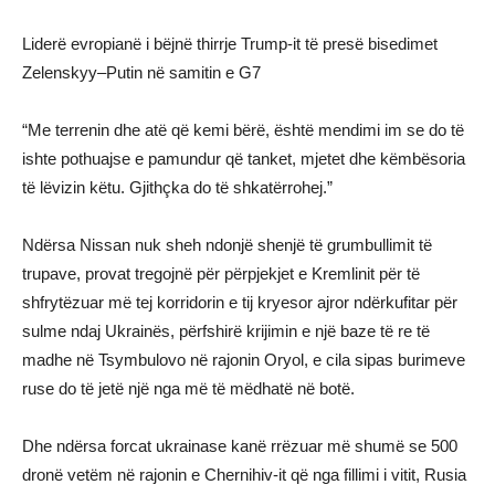
Liderë evropianë i bëjnë thirrje Trump-it të presë bisedimet
Zelenskyy–Putin në samitin e G7
“Me terrenin dhe atë që kemi bërë, është mendimi im se do të
ishte pothuajse e pamundur që tanket, mjetet dhe këmbësoria
të lëvizin këtu. Gjithçka do të shkatërrohej.”
Ndërsa Nissan nuk sheh ndonjë shenjë të grumbullimit të
trupave, provat tregojnë për përpjekjet e Kremlinit për të
shfrytëzuar më tej korridorin e tij kryesor ajror ndërkufitar për
sulme ndaj Ukrainës, përfshirë krijimin e një baze të re të
madhe në Tsymbulovo në rajonin Oryol, e cila sipas burimeve
ruse do të jetë një nga më të mëdhatë në botë.
Dhe ndërsa forcat ukrainase kanë rrëzuar më shumë se 500
dronë vetëm në rajonin e Chernihiv-it që nga fillimi i vitit, Rusia