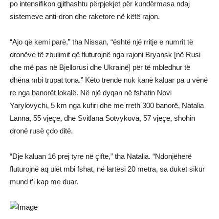
po intensifikon gjithashtu përpjekjet për kundërmasa ndaj
sistemeve anti-dron dhe raketore në këtë rajon.
“Ajo që kemi parë,” tha Nissan, “është një rritje e numrit të
dronëve të zbulimit që fluturojnë nga rajoni Bryansk [në Rusi
dhe më pas në Bjellorusi dhe Ukrainë] për të mbledhur të
dhëna mbi trupat tona.” Këto trende nuk kanë kaluar pa u vënë
re nga banorët lokalë. Në një dyqan në fshatin Novi
Yarylovychi, 5 km nga kufiri dhe me rreth 300 banorë, Natalia
Lanna, 55 vjeçe, dhe Svitlana Sotvykova, 57 vjeçe, shohin
dronë rusë çdo ditë.
“Dje kaluan 16 prej tyre në çifte,” tha Natalia. “Ndonjëherë
fluturojnë aq ulët mbi fshat, në lartësi 20 metra, sa duket sikur
mund t’i kap me duar.