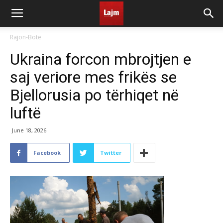
Rajon-Botë
Ukraina forcon mbrojtjen e
saj veriore mes frikës se
Bjellorusia po tërhiqet në
luftë
June 18, 2026
Facebook
Twitter