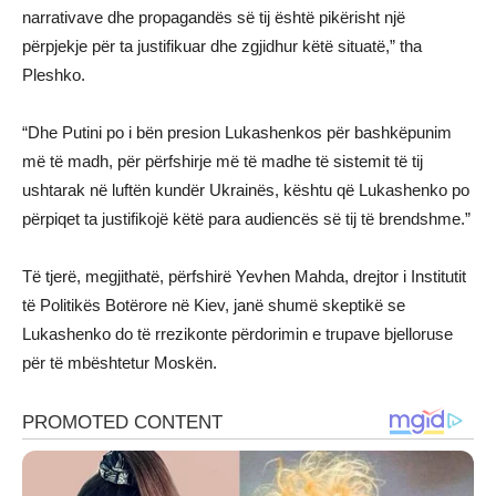
narrativave dhe propagandës së tij është pikërisht një
përpjekje për ta justifikuar dhe zgjidhur këtë situatë,” tha
Pleshko.
“Dhe Putini po i bën presion Lukashenkos për bashkëpunim
më të madh, për përfshirje më të madhe të sistemit të tij
ushtarak në luftën kundër Ukrainës, kështu që Lukashenko po
përpiqet ta justifikojë këtë para audiencës së tij të brendshme.”
Të tjerë, megjithatë, përfshirë Yevhen Mahda, drejtor i Institutit
të Politikës Botërore në Kiev, janë shumë skeptikë se
Lukashenko do të rrezikonte përdorimin e trupave bjelloruse
për të mbështetur Moskën.