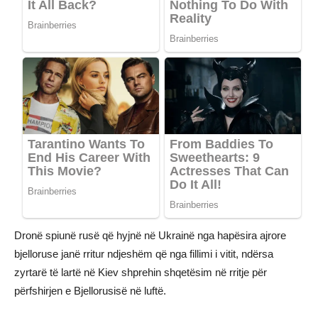
Dronë spiunë rusë që hyjnë në Ukrainë nga hapësira ajrore
bjelloruse janë rritur ndjeshëm që nga fillimi i vitit, ndërsa
zyrtarë të lartë në Kiev shprehin shqetësim në rritje për
përfshirjen e Bjellorusisë në luftë.