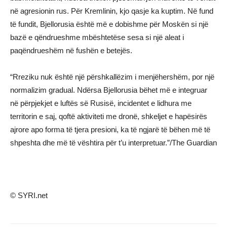
në agresionin rus. Për Kremlinin, kjo qasje ka kuptim. Në fund
të fundit, Bjellorusia është më e dobishme për Moskën si një
bazë e qëndrueshme mbështetëse sesa si një aleat i
paqëndrueshëm në fushën e betejës.
“Rreziku nuk është një përshkallëzim i menjëhershëm, por një
normalizim gradual. Ndërsa Bjellorusia bëhet më e integruar
në përpjekjet e luftës së Rusisë, incidentet e lidhura me
territorin e saj, qoftë aktiviteti me dronë, shkeljet e hapësirës
ajrore apo forma të tjera presioni, ka të ngjarë të bëhen më të
shpeshta dhe më të vështira për t’u interpretuar.”/The Guardian
© SYRI.net