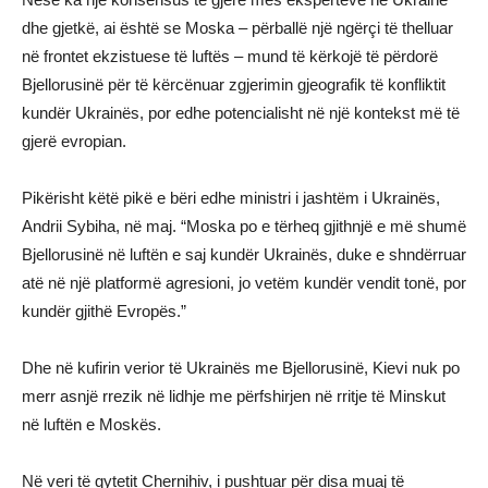
dhe gjetkë, ai është se Moska – përballë një ngërçi të thelluar
në frontet ekzistuese të luftës – mund të kërkojë të përdorë
Bjellorusinë për të kërcënuar zgjerimin gjeografik të konfliktit
kundër Ukrainës, por edhe potencialisht në një kontekst më të
gjerë evropian.
Pikërisht këtë pikë e bëri edhe ministri i jashtëm i Ukrainës,
Andrii Sybiha, në maj. “Moska po e tërheq gjithnjë e më shumë
Bjellorusinë në luftën e saj kundër Ukrainës, duke e shndërruar
atë në një platformë agresioni, jo vetëm kundër vendit tonë, por
kundër gjithë Evropës.”
Dhe në kufirin verior të Ukrainës me Bjellorusinë, Kievi nuk po
merr asnjë rrezik në lidhje me përfshirjen në rritje të Minskut
në luftën e Moskës.
Në veri të qytetit Chernihiv, i pushtuar për disa muaj të