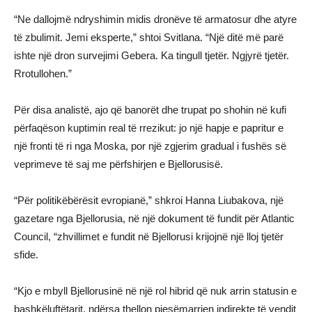
“Ne dallojmë ndryshimin midis dronëve të armatosur dhe atyre
të zbulimit. Jemi eksperte,” shtoi Svitlana. “Një ditë më parë
ishte një dron survejimi Gebera. Ka tingull tjetër. Ngjyrë tjetër.
Rrotullohen.”
Për disa analistë, ajo që banorët dhe trupat po shohin në kufi
përfaqëson kuptimin real të rrezikut: jo një hapje e papritur e
një fronti të ri nga Moska, por një zgjerim gradual i fushës së
veprimeve të saj me përfshirjen e Bjellorusisë.
“Për politikëbërësit evropianë,” shkroi Hanna Liubakova, një
gazetare nga Bjellorusia, në një dokument të fundit për Atlantic
Council, “zhvillimet e fundit në Bjellorusi krijojnë një lloj tjetër
sfide.
“Kjo e mbyll Bjellorusinë në një rol hibrid që nuk arrin statusin e
bashkëluftëtarit, ndërsa thellon pjesëmarrjen indirekte të vendit