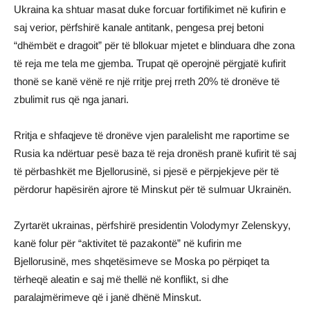
Ukraina ka shtuar masat duke forcuar fortifikimet në kufirin e
saj verior, përfshirë kanale antitank, pengesa prej betoni
“dhëmbët e dragoit” për të bllokuar mjetet e blinduara dhe zona
të reja me tela me gjemba. Trupat që operojnë përgjatë kufirit
thonë se kanë vënë re një rritje prej rreth 20% të dronëve të
zbulimit rus që nga janari.
Rritja e shfaqjeve të dronëve vjen paralelisht me raportime se
Rusia ka ndërtuar pesë baza të reja dronësh pranë kufirit të saj
të përbashkët me Bjellorusinë, si pjesë e përpjekjeve për të
përdorur hapësirën ajrore të Minskut për të sulmuar Ukrainën.
Zyrtarët ukrainas, përfshirë presidentin Volodymyr Zelenskyy,
kanë folur për “aktivitet të pazakontë” në kufirin me
Bjellorusinë, mes shqetësimeve se Moska po përpiqet ta
tërheqë aleatin e saj më thellë në konflikt, si dhe
paralajmërimeve që i janë dhënë Minskut.