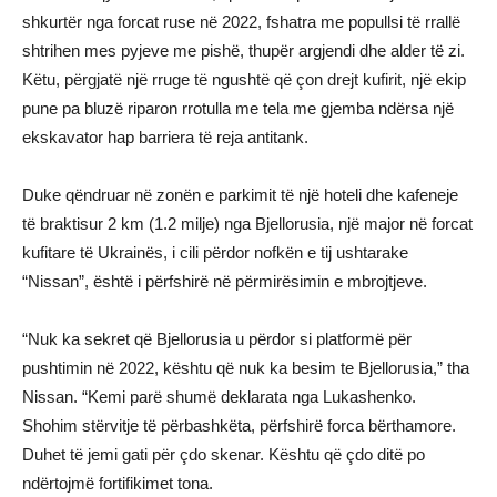
shkurtër nga forcat ruse në 2022, fshatra me popullsi të rrallë
shtrihen mes pyjeve me pishë, thupër argjendi dhe alder të zi.
Këtu, përgjatë një rruge të ngushtë që çon drejt kufirit, një ekip
pune pa bluzë riparon rrotulla me tela me gjemba ndërsa një
ekskavator hap barriera të reja antitank.
Duke qëndruar në zonën e parkimit të një hoteli dhe kafeneje
të braktisur 2 km (1.2 milje) nga Bjellorusia, një major në forcat
kufitare të Ukrainës, i cili përdor nofkën e tij ushtarake
“Nissan”, është i përfshirë në përmirësimin e mbrojtjeve.
“Nuk ka sekret që Bjellorusia u përdor si platformë për
pushtimin në 2022, kështu që nuk ka besim te Bjellorusia,” tha
Nissan. “Kemi parë shumë deklarata nga Lukashenko.
Shohim stërvitje të përbashkëta, përfshirë forca bërthamore.
Duhet të jemi gati për çdo skenar. Kështu që çdo ditë po
ndërtojmë fortifikimet tona.