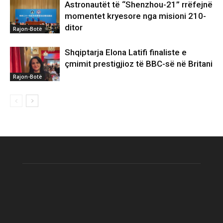
Astronautët të “Shenzhou-21” rrëfejnë
momentet kryesore nga misioni 210-
ditor
Rajon-Botë
Shqiptarja Elona Latifi finaliste e
çmimit prestigjioz të BBC-së në Britani
Rajon-Botë