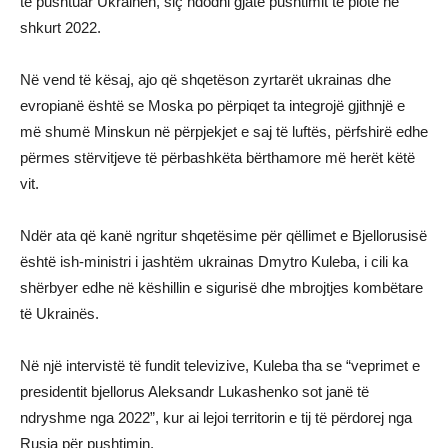
të pushtuar Ukrainën, siç ndodhi gjatë pushtimit të plotë në
shkurt 2022.
Në vend të kësaj, ajo që shqetëson zyrtarët ukrainas dhe
evropianë është se Moska po përpiqet ta integrojë gjithnjë e
më shumë Minskun në përpjekjet e saj të luftës, përfshirë edhe
përmes stërvitjeve të përbashkëta bërthamore më herët këtë
vit.
Ndër ata që kanë ngritur shqetësime për qëllimet e Bjellorusisë
është ish-ministri i jashtëm ukrainas Dmytro Kuleba, i cili ka
shërbyer edhe në këshillin e sigurisë dhe mbrojtjes kombëtare
të Ukrainës.
Në një intervistë të fundit televizive, Kuleba tha se “veprimet e
presidentit bjellorus Aleksandr Lukashenko sot janë të
ndryshme nga 2022”, kur ai lejoi territorin e tij të përdorej nga
Rusia për pushtimin.