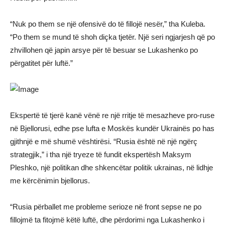
“Nuk po them se një ofensivë do të fillojë nesër,” tha Kuleba.
“Po them se mund të shoh diçka tjetër. Një seri ngjarjesh që po
zhvillohen që japin arsye për të besuar se Lukashenko po
përgatitet për luftë.”
Ekspertë të tjerë kanë vënë re një rritje të mesazheve pro-ruse
në Bjellorusi, edhe pse lufta e Moskës kundër Ukrainës po has
gjithnjë e më shumë vështirësi. “Rusia është në një ngërç
strategjik,” i tha një tryeze të fundit ekspertësh Maksym
Pleshko, një politikan dhe shkencëtar politik ukrainas, në lidhje
me kërcënimin bjellorus.
“Rusia përballet me probleme serioze në front sepse ne po
fillojmë ta fitojmë këtë luftë, dhe përdorimi nga Lukashenko i