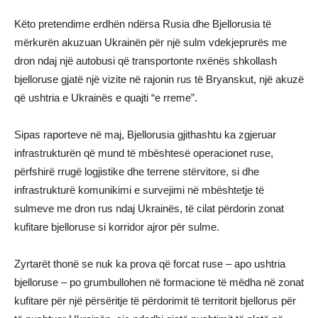
Këto pretendime erdhën ndërsa Rusia dhe Bjellorusia të
mërkurën akuzuan Ukrainën për një sulm vdekjeprurës me
dron ndaj një autobusi që transportonte nxënës shkollash
bjelloruse gjatë një vizite në rajonin rus të Bryanskut, një akuzë
që ushtria e Ukrainës e quajti “e rreme”.
Sipas raporteve në maj, Bjellorusia gjithashtu ka zgjeruar
infrastrukturën që mund të mbështesë operacionet ruse,
përfshirë rrugë logjistike dhe terrene stërvitore, si dhe
infrastrukturë komunikimi e survejimi në mbështetje të
sulmeve me dron rus ndaj Ukrainës, të cilat përdorin zonat
kufitare bjelloruse si korridor ajror për sulme.
Zyrtarët thonë se nuk ka prova që forcat ruse – apo ushtria
bjelloruse – po grumbullohen në formacione të mëdha në zonat
kufitare për një përsëritje të përdorimit të territorit bjellorus për