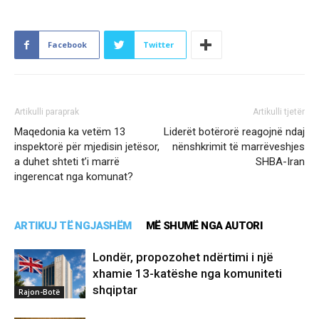
Facebook
Twitter
Artikulli paraprak
Artikulli tjetër
Maqedonia ka vetëm 13
Liderët botërorë reagojnë ndaj
inspektorë për mjedisin jetësor,
nënshkrimit të marrëveshjes
a duhet shteti t’i marrë
SHBA-Iran
ingerencat nga komunat?
ARTIKUJ TË NGJASHËM
MË SHUMË NGA AUTORI
Londër, propozohet ndërtimi i një
xhamie 13-katëshe nga komuniteti
shqiptar
Rajon-Botë