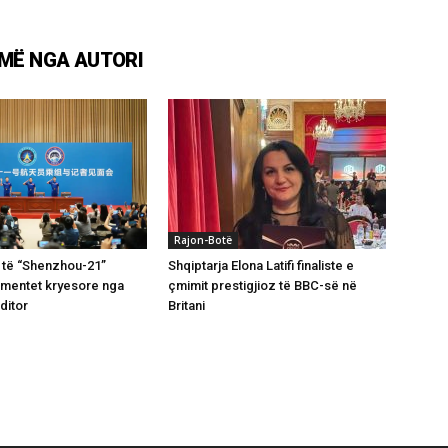
MË NGA AUTORI
Rajon-Botë
 të “Shenzhou-21”
Shqiptarja Elona Latifi finaliste e
omentet kryesore nga
çmimit prestigjioz të BBC-së në
ditor
Britani