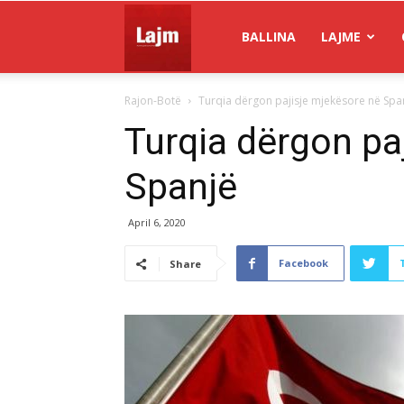
Gazeta
BALLINA
LAJME
Rajon-Botë
Turqia dërgon pajisje mjekësore në Spa
Lajm
Turqia dërgon pa
Spanjë
April 6, 2020
Facebook
Share