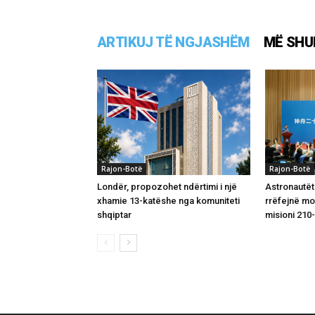
ARTIKUJ TË NGJASHËM
MË SHU
Rajon-Botë
Rajon-Botë
Londër, propozohet ndërtimi i një
Astronautët
xhamie 13-katëshe nga komuniteti
rrëfejnë m
shqiptar
misioni 210-