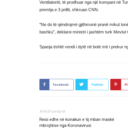
Ventilatorët, të prodhuar nga një kompani në Tur
premtja e 3 prillit, shkruan CNN.
“Ne do të qëndrojmë gjithmonë pranë mikut tonë
bashku”, deklaroi ministri i jashtëm turk Mevlut
Spanja është vendi i dytë në botë më i prekur n
Facebook
Twitter
Pi
Artikulli paraprak
Reisi edhe në konakun e tij mban maskë
mbrojtëse nga Koronavirusi