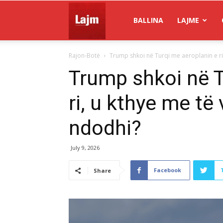
Gazeta
BALLINA
LAJME
Rajon-Botë
Trump shkoi në Turqi me aeroplanin e ri,
Lajm
Trump shkoi në T
ri, u kthye me të 
ndodhi?
July 9, 2026
Facebook
Share