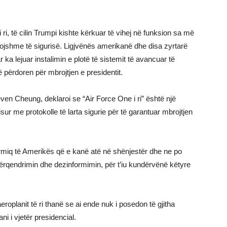
ri, të cilin Trumpi kishte kërkuar të vihej në funksion sa më
evojshme të sigurisë. Ligjvënës amerikanë dhe disa zyrtarë
 ka lejuar instalimin e plotë të sistemit të avancuar të
ë përdoren për mbrojtjen e presidentit.
ven Cheung, deklaroi se “Air Force One i ri” është një
sur me protokolle të larta sigurie për të garantuar mbrojtjen
rmiq të Amerikës që e kanë atë në shënjestër dhe ne po
përqendrimin dhe dezinformimin, për t’iu kundërvënë këtyre
roplanit të ri thanë se ai ende nuk i posedon të gjitha
i i vjetër presidencial.