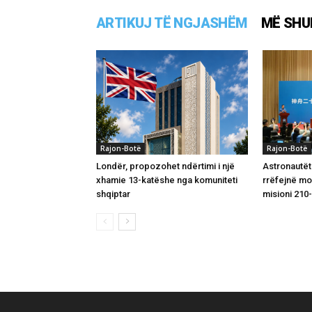
ARTIKUJ TË NGJASHËM
MË SHU
Rajon-Botë
Rajon-Botë
Londër, propozohet ndërtimi i një
Astronautët
xhamie 13-katëshe nga komuniteti
rrëfejnë m
shqiptar
misioni 210-