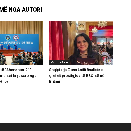
MË NGA AUTORI
Rajon-Botë
 të “Shenzhou-21”
Shqiptarja Elona Latifi finaliste e
omentet kryesore nga
çmimit prestigjioz të BBC-së në
ditor
Britani