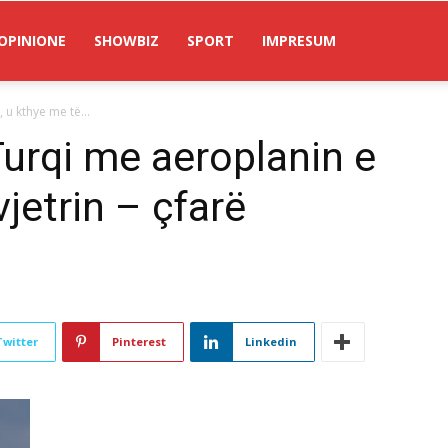
OPINIONE
SHOWBIZ
SPORT
IMPRESUM
 u kthye me të...
urqi me aeroplanin e
vjetrin – çfarë
Twitter
Pinterest
Linkedin