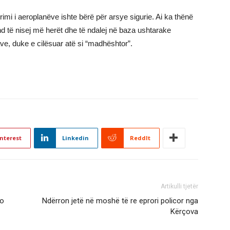
mi i aeroplanëve ishte bërë për arsye sigurie. Ai ka thënë
nd të nisej më herët dhe të ndalej në baza ushtarake
ve, duke e cilësuar atë si “madhështor”.
nterest
Linkedin
ReddIt
Artikulli tjetër
ro
Ndërron jetë në moshë të re eprori policor nga
Kërçova