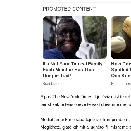
Sipas The New York Times, kjo lëvizje ishte r
për shkak të tensioneve të vazhdueshme me Ir
Mediat amerikane raportojnë se Trumpi mbërriti 
Megjithatë, gjatë kthimit ai udhëtoi fillimisht m