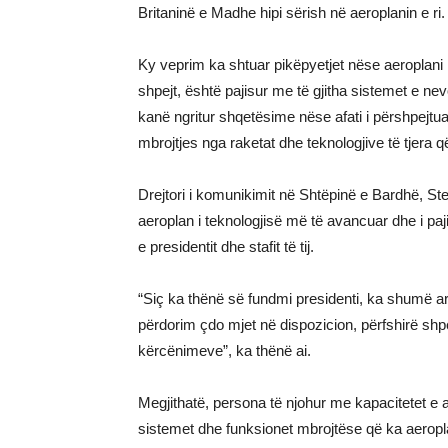
Britaninë e Madhe hipi sërish në aeroplanin e ri.
Ky veprim ka shtuar pikëpyetjet nëse aeroplani i 
shpejt, është pajisur me të gjitha sistemet e n
kanë ngritur shqetësime nëse afati i përshpejtuar
mbrojtjes nga raketat dhe teknologjive të tjera q
Drejtori i komunikimit në Shtëpinë e Bardhë, Ste
aeroplan i teknologjisë më të avancuar dhe i paji
e presidentit dhe stafit të tij.
“Siç ka thënë së fundmi presidenti, ka shumë a
përdorim çdo mjet në dispozicion, përfshirë sh
kërcënimeve”, ka thënë ai.
Megjithatë, persona të njohur me kapacitetet e ae
sistemet dhe funksionet mbrojtëse që ka aeroplan