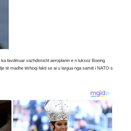
ka lavdëruar vazhdimisht aeroplanin e ri luksoz Boeing
endje të madhe tërhoqi fakti se ai u largua nga samiti i NATO-s