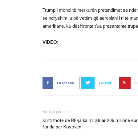
Trump i mohoi të mërkurën pretendimet se ndërri
se ndryshimi u bë vetëm që aeroplani i ri të mu
amerikane, ku dëshironte t’ua prezantonte trupa
VIDEO:
Facebook
Twitter
Pi
Artikulli paraprak
Kurti thotë se BE-ja ka miratuar 206 milionë eu
fonde për Kosovën