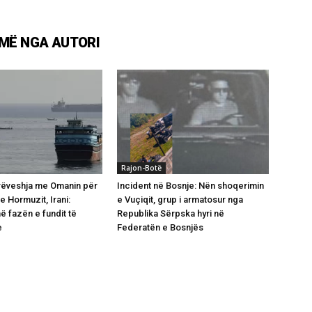
MË NGA AUTORI
Rajon-Botë
rëveshja me Omanin për
Incident në Bosnje: Nën shoqerimin
e Hormuzit, Irani:
e Vuçiqit, grup i armatosur nga
 fazën e fundit të
Republika Sërpska hyri në
e
Federatën e Bosnjës