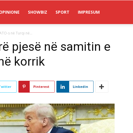
OPINIONE
SHOWBIZ
SPORT
IMPRESUM
TO-s në Turqi në...
ë pjesë në samitin e
në korrik
Twitter
Pinterest
Linkedin