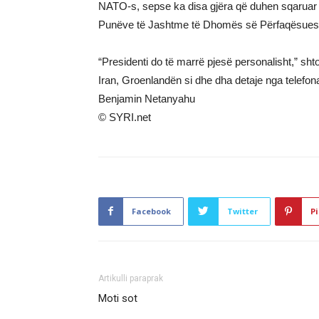
NATO-s, sepse ka disa gjëra që duhen sqaruar d
Punëve të Jashtme të Dhomës së Përfaqësues
“Presidenti do të marrë pjesë personalisht,” shtoi 
Iran, Groenlandën si dhe dha detaje nga telefona
Benjamin Netanyahu
© SYRI.net
Facebook
Twitter
Pi
Artikulli paraprak
Moti sot