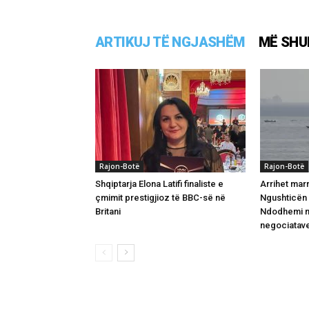
ARTIKUJ TË NGJASHËM
MË SHU
Rajon-Botë
Rajon-Botë
Shqiptarja Elona Latifi finaliste e
Arrihet mar
çmimit prestigjioz të BBC-së në
Ngushticën 
Britani
Ndodhemi në
negociatav