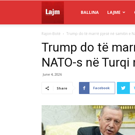
Gazeta
BALLINA
LAJME
Rajon-Botë
Trump do të marrë pjesë në samitin e NA
Lajm
Trump do të marr
NATO-s në Turqi 
June 4, 2026
Facebook
Share