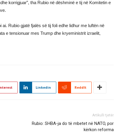
he korrigjuar”, tha Rubio në dëshminë e tij në Komitetin e
ve.
ai. Rubio gjatë fjalës së tij foli edhe lidhur me luftën në
ta e tensionuar mes Trump dhe kryeministrit izraelit,
nterest
Linkedin
ReddIt
Artikulli tjetër
Rubio: SHBA-ja do të mbetet në NATO, por
kërkon reforma