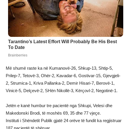
Më shumë raste ka në Kumanovë-26, Shkup-13, Shtip-5,
Prilep-7, Tetovë-3, Ohër-2, Kavadar-6, Gostivar-15, Gjevgjeli-
2, Strumica-1, Kriva Pallanka-2, Demir Hisari-7, Berovë-1,
Vinicë-5, Delçevë-2, SHën Nikollë-3, Kërçovl-2, Negotinë-1.
Jetën e kanë humbur tre pacientë nga Shkupi, Velesi dhe
Makedonski Brodi, të moshës 69, 35 dhe 77 vjeçe.
Instituti i Shëndetit Publik gjatë 24 orëve të fundit ka regjistruar
187 pacientë të shëruar.