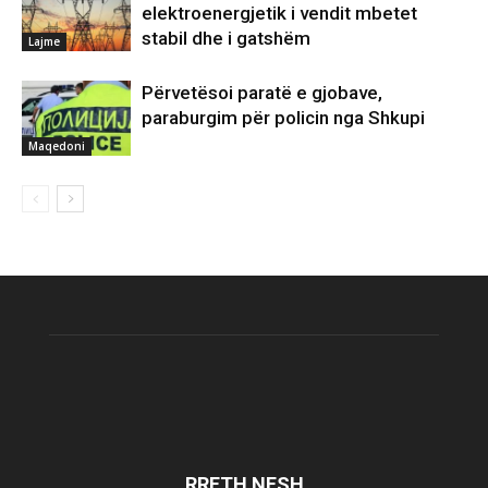
elektroenergjetik i vendit mbetet
stabil dhe i gatshëm
Lajme
Përvetësoi paratë e gjobave,
paraburgim për policin nga Shkupi
Maqedoni
RRETH NESH