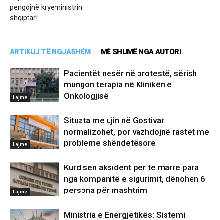
pengojnë kryeministrin
shqiptar!
ARTIKUJ TË NGJASHËM
MË SHUMË NGA AUTORI
Pacientët nesër në protestë, sërish
mungon terapia në Klinikën e
Onkologjisë
Lajme
Situata me ujin në Gostivar
normalizohet, por vazhdojnë rastet me
probleme shëndetësore
Lajme
Kurdisën aksident për të marrë para
nga kompanitë e sigurimit, dënohen 6
persona për mashtrim
Lajme
Ministria e Energjetikës: Sistemi