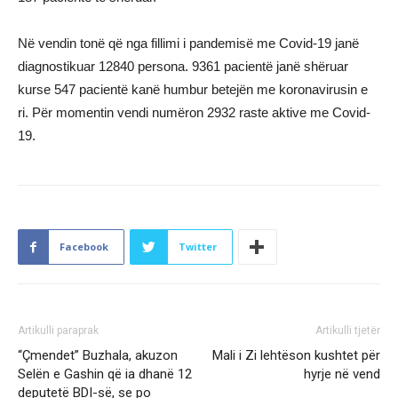
Në vendin tonë që nga fillimi i pandemisë me Covid-19 janë
diagnostikuar 12840 persona. 9361 pacientë janë shëruar
kurse 547 pacientë kanë humbur betejën me koronavirusin e
ri. Për momentin vendi numëron 2932 raste aktive me Covid-
19.
Facebook
Twitter
Artikulli paraprak
Artikulli tjetër
“Çmendet” Buzhala, akuzon
Mali i Zi lehtëson kushtet për
Selën e Gashin që ia dhanë 12
hyrje në vend
deputetë BDI-së, se po