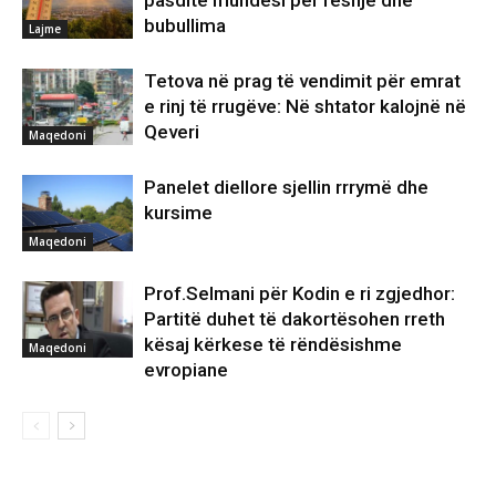
pasdite mundësi për reshje dhe
bubullima
Lajme
Tetova në prag të vendimit për emrat
e rinj të rrugëve: Në shtator kalojnë në
Qeveri
Maqedoni
Panelet diellore sjellin rrrymë dhe
kursime
Maqedoni
Prof.Selmani për Kodin e ri zgjedhor:
Partitë duhet të dakortësohen rreth
kësaj kërkese të rëndësishme
Maqedoni
evropiane