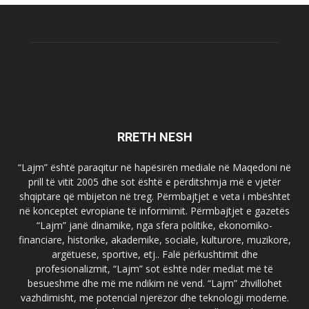
RRETH NESH
“Lajm” është paraqitur në hapësirën mediale në Maqedoni në
prill të vitit 2005 dhe sot është e përditshmja më e vjetër
shqiptare që mbijeton në treg. Përmbajtjet e veta i mbështet
në konceptet evropiane të informimit. Përmbajtjet e gazetës
“Lajm” janë dinamike, nga sfera politike, ekonomiko-
financiare, historike, akademike, sociale, kulturore, muzikore,
argëtuese, sportive, etj.. Falë përkushtimit dhe
profesionalizmit, “Lajm” sot është ndër mediat më të
besueshme dhe më me ndikim në vend. “Lajm” zhvillohet
vazhdimisht, me potencial njerëzor dhe teknologji moderne.