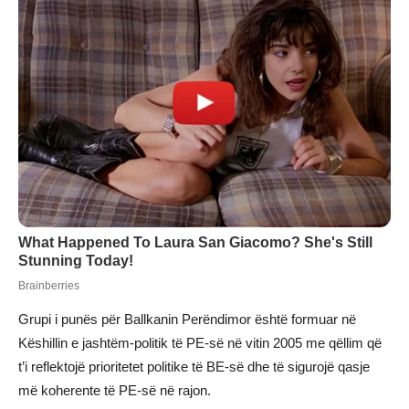
Grupi i punës për Ballkanin Perëndimor është formuar në
Këshillin e jashtëm-politik të PE-së në vitin 2005 me qëllim që
t’i reflektojë prioritetet politike të BE-së dhe të sigurojë qasje
më koherente të PE-së në rajon.