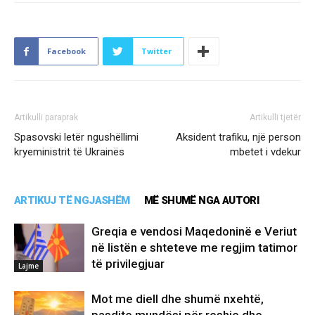
Facebook
Twitter
Artikulli paraprak
Artikulli tjetër
Spasovski letër ngushëllimi
Aksident trafiku, një person
kryeministrit të Ukrainës
mbetet i vdekur
ARTIKUJ TË NGJASHËM
MË SHUMË NGA AUTORI
Greqia e vendosi Maqedoninë e Veriut
në listën e shteteve me regjim tatimor
të privilegjuar
Lajme
Mot me diell dhe shumë nxehtë,