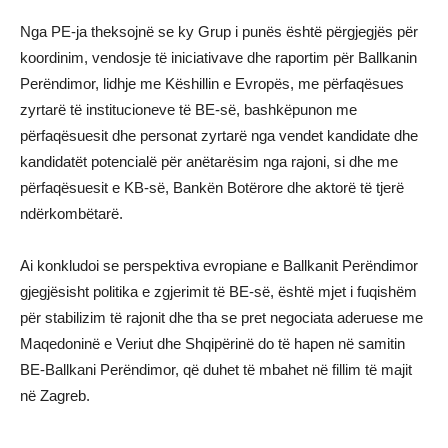
Nga PE-ja theksojnë se ky Grup i punës është përgjegjës për
koordinim, vendosje të iniciativave dhe raportim për Ballkanin
Perëndimor, lidhje me Këshillin e Evropës, me përfaqësues
zyrtarë të institucioneve të BE-së, bashkëpunon me
përfaqësuesit dhe personat zyrtarë nga vendet kandidate dhe
kandidatët potencialë për anëtarësim nga rajoni, si dhe me
përfaqësuesit e KB-së, Bankën Botërore dhe aktorë të tjerë
ndërkombëtarë.
Ai konkludoi se perspektiva evropiane e Ballkanit Perëndimor
gjegjësisht politika e zgjerimit të BE-së, është mjet i fuqishëm
për stabilizim të rajonit dhe tha se pret negociata aderuese me
Maqedoninë e Veriut dhe Shqipërinë do të hapen në samitin
BE-Ballkani Perëndimor, që duhet të mbahet në fillim të majit
në Zagreb.