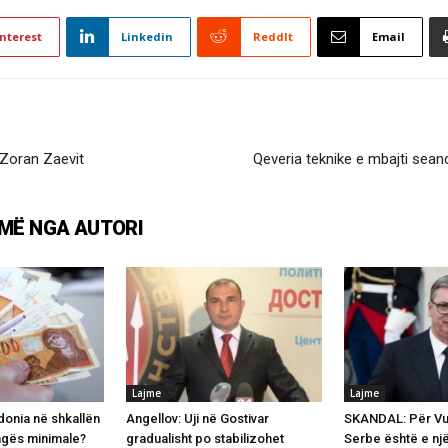
nterest
Linkedin
ReddIt
Email
 Zoran Zaevit
Qeveria teknike e mbajti sean
MË NGA AUTORI
Lajme
Lajme
onia në shkallën
Angellov: Uji në Gostivar
SKANDAL: Për Vuç
agës minimale?
gradualisht po stabilizohet
Serbe është e një