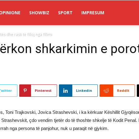
OPINIONE
SHOWBIZ
SPORT
IMPRESUM
 dhe rasti të filloj nga fillimi
kërkon shkarkimin e porot
Twitter
Pinterest
Linkedin
ReddIt
, Toni Trajkovski, Jovica Strashevski, i ka kërkuar Këshillit Gjyqësor
pas Strashevskit, çdo vendim tjetër do të thoshte shkelje të Kodit Pena
 u rrah nga persona të panjohur, nuk u paraqit në gjykim.