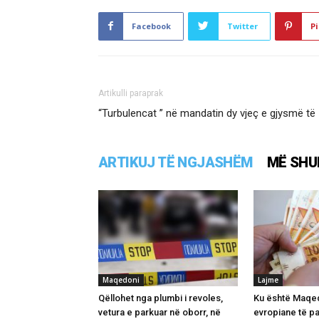
Facebook
Twitter
Pi
Artikulli paraprak
“Turbulencat ” në mandatin dy vjeç e gjysmë të
ARTIKUJ TË NGJASHËM
MË SHU
Maqedoni
Lajme
Qëllohet nga plumbi i revoles,
Ku është Maqed
vetura e parkuar në oborr, në
evropiane të p