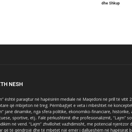
dhe Shkup
ETH NESH
m” është paraqitur në hapësirën mediale në Maqedoni në prill të vitit
ptare që mbijeton në treg. Përmbajtjet e veta i mbështet në koncepte
m” janë dinamike, nga sfera politike, ekonomiko-financiare, historike,
tuese, sportive, etj.. Falë përkushtimit dhe profesionalizmit, “Lajm
dikim në vend. “Lajm” zhvillohet vazhdimisht, me potencial njerëzor
uar që të qëndrojë dhe të mbetet një emër i dallueshëm në hapësirat b