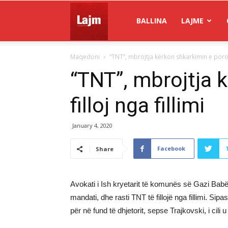
Gazeta
BALLINA
LAJME
Maqedoni
“TNT”, mbrojtja kërkon shkarkimin e porotës
Lajm
“TNT”, mbrojtja 
filloj nga fillimi
January 4, 2020
Facebook
Share
Avokati i Ish kryetarit të komunës së Gazi Babës
mandati, dhe rasti TNT të fillojë nga fillimi. Si
për në fund të dhjetorit, sepse Trajkovski, i cili