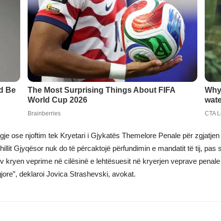
igje ose njoftim tek Kryetari i Gjykatës Themelore Penale për zgjatjen e 
it Gjyqësor nuk do të përcaktojë përfundimin e mandatit të tij, pas s
ev kryen veprime në cilësinë e lehtësuesit në kryerjen veprave penal
jore”, deklaroi Jovica Strashevski, avokat.