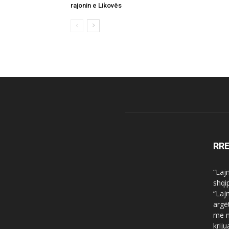
rajonin e Likovës
RR
“Laj
shqi
“Laj
argë
me n
krij