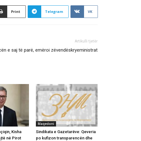
Print
Telegram
VK
Artikulli tjetër
cën e saj të parë, emëroi zëvendëskryeministrat
Maqedoni
iqin, Kisha
Sindikata e Gazetarëve: Qeveria
jtë në Pirot
po kufizon transparencën dhe