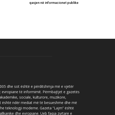
qasjen në informacionet publike
 2005 dhe sot është e përditshmja më e vjetër
t evropiane të informimit. Përmbajtjet e gazetës
 akademike, sociale, kulturore, muzikore,
” sot është ndër mediat më të besueshme dhe më
 dhe teknologji moderne. Gazeta “Lajm” është
allkanike dhe evropiane. Ueb faqja zyrtare e