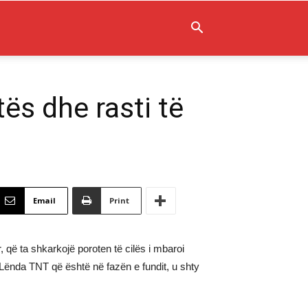
ës dhe rasti të
Email
Print
, që ta shkarkojë poroten të cilës i mbaroi
l. Lënda TNT që është në fazën e fundit, u shty