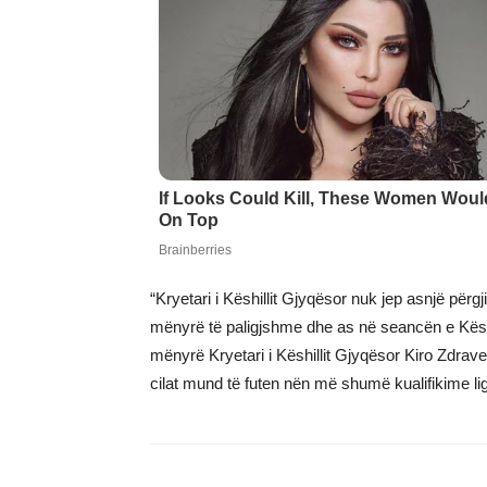
“Kryetari i Këshillit Gjyqësor nuk jep asnjë përgj
mënyrë të paligjshme dhe as në seancën e Këshill
mënyrë Kryetari i Këshillit Gjyqësor Kiro Zdrav
cilat mund të futen nën më shumë kualifikime lig