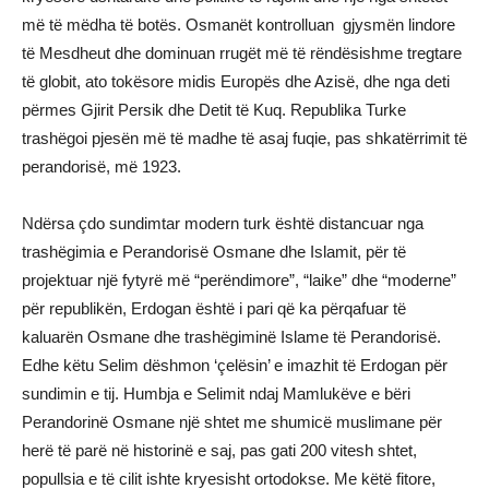
më të mëdha të botës. Osmanët kontrolluan gjysmën lindore
të Mesdheut dhe dominuan rrugët më të rëndësishme tregtare
të globit, ato tokësore midis Europës dhe Azisë, dhe nga deti
përmes Gjirit Persik dhe Detit të Kuq. Republika Turke
trashëgoi pjesën më të madhe të asaj fuqie, pas shkatërrimit të
perandorisë, më 1923.
Ndërsa çdo sundimtar modern turk është distancuar nga
trashëgimia e Perandorisë Osmane dhe Islamit, për të
projektuar një fytyrë më “perëndimore”, “laike” dhe “moderne”
për republikën, Erdogan është i pari që ka përqafuar të
kaluarën Osmane dhe trashëgiminë Islame të Perandorisë.
Edhe këtu Selim dëshmon ‘çelësin’ e imazhit të Erdogan për
sundimin e tij. Humbja e Selimit ndaj Mamlukëve e bëri
Perandorinë Osmane një shtet me shumicë muslimane për
herë të parë në historinë e saj, pas gati 200 vitesh shtet,
popullsia e të cilit ishte kryesisht ortodokse. Me këtë fitore,