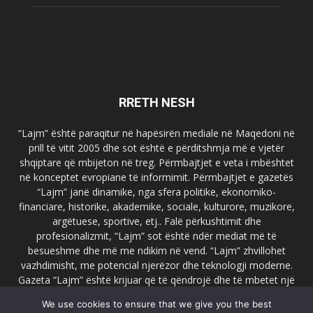
RRETH NESH
“Lajm” është paraqitur në hapësirën mediale në Maqedoni në
prill të vitit 2005 dhe sot është e përditshmja më e vjetër
shqiptare që mbijeton në treg. Përmbajtjet e veta i mbështet
në konceptet evropiane të informimit. Përmbajtjet e gazetës
“Lajm” janë dinamike, nga sfera politike, ekonomiko-
financiare, historike, akademike, sociale, kulturore, muzikore,
argëtuese, sportive, etj.. Falë përkushtimit dhe
profesionalizmit, “Lajm” sot është ndër mediat më të
besueshme dhe më me ndikim në vend. “Lajm” zhvillohet
vazhdimisht, me potencial njerëzor dhe teknologji moderne.
Gazeta “Lajm” është krijuar që të qëndrojë dhe të mbetet një
emër i dallueshëm në hapësirat ballkanike dhe evropiane. Ueb
We use cookies to ensure that we give you the best
faqja zyrtare e gazetës “Lajm”, www.lajmpress.org është një