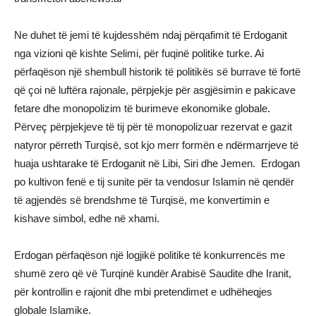
Ne duhet të jemi të kujdesshëm ndaj përqafimit të Erdoganit
nga vizioni që kishte Selimi, për fuqinë politike turke. Ai
përfaqëson një shembull historik të politikës së burrave të fortë
që çoi në luftëra rajonale, përpjekje për asgjësimin e pakicave
fetare dhe monopolizim të burimeve ekonomike globale.
Përveç përpjekjeve të tij për të monopolizuar rezervat e gazit
natyror përreth Turqisë, sot kjo merr formën e ndërmarrjeve të
huaja ushtarake të Erdoganit në Libi, Siri dhe Jemen. Erdogan
po kultivon fenë e tij sunite për ta vendosur Islamin në qendër
të agjendës së brendshme të Turqisë, me konvertimin e
kishave simbol, edhe në xhami.
Erdogan përfaqëson një logjikë politike të konkurrencës me
shumë zero që vë Turqinë kundër Arabisë Saudite dhe Iranit,
për kontrollin e rajonit dhe mbi pretendimet e udhëheqjes
globale Islamike.