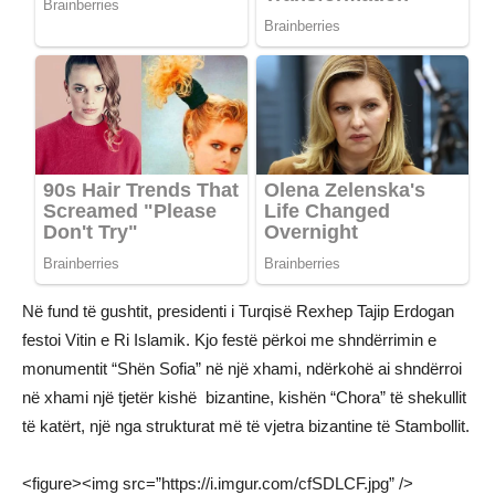
Në fund të gushtit, presidenti i Turqisë Rexhep Tajip Erdogan
festoi Vitin e Ri Islamik. Kjo festë përkoi me shndërrimin e
monumentit “Shën Sofia” në një xhami, ndërkohë ai shndërroi
në xhami një tjetër kishë bizantine, kishën “Chora” të shekullit
të katërt, një nga strukturat më të vjetra bizantine të Stambollit.
<figure><img src=”https://i.imgur.com/cfSDLCF.jpg” />