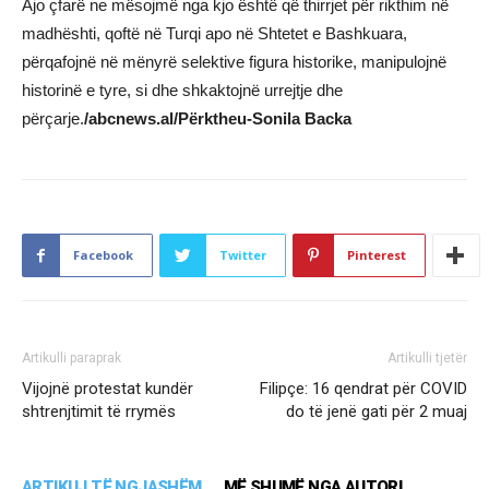
Ajo çfarë ne mësojmë nga kjo është që thirrjet për rikthim në
madhështi, qoftë në Turqi apo në Shtetet e Bashkuara,
përqafojnë në mënyrë selektive figura historike, manipulojnë
historinë e tyre, si dhe shkaktojnë urrejtje dhe
përçarje.
/abcnews.al/Përktheu-Sonila Backa
Facebook
Twitter
Pinterest
Artikulli paraprak
Artikulli tjetër
Vijojnë protestat kundër
Filipçe: 16 qendrat për COVID
shtrenjtimit të rrymës
do të jenë gati për 2 muaj
ARTIKUJ TË NGJASHËM
MË SHUMË NGA AUTORI