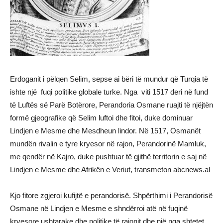
Erdoganit i pëlqen Selim, sepse ai bëri të mundur që Turqia të
ishte një fuqi politike globale turke. Nga viti 1517 deri në fund
të Luftës së Parë Botërore, Perandoria Osmane ruajti të njëjtën
formë gjeografike që Selim luftoi dhe fitoi, duke dominuar
Lindjen e Mesme dhe Mesdheun lindor. Në 1517, Osmanët
mundën rivalin e tyre kryesor në rajon, Perandorinë Mamluk,
me qendër në Kajro, duke pushtuar të gjithë territorin e saj në
Lindjen e Mesme dhe Afrikën e Veriut, transmeton abcnews.al
Kjo fitore zgjeroi kufijtë e perandorisë. Shpërthimi i Perandorisë
Osmane në Lindjen e Mesme e shndërroi atë në fuqinë
kryesore ushtarake dhe politike të rajonit dhe një nga shtetet