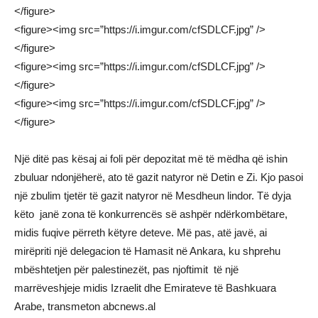
</figure>
<figure><img src=”https://i.imgur.com/cfSDLCF.jpg” />
</figure>
<figure><img src=”https://i.imgur.com/cfSDLCF.jpg” />
</figure>
<figure><img src=”https://i.imgur.com/cfSDLCF.jpg” />
</figure>
Një ditë pas kësaj ai foli për depozitat më të mëdha që ishin
zbuluar ndonjëherë, ato të gazit natyror në Detin e Zi. Kjo pasoi
një zbulim tjetër të gazit natyror në Mesdheun lindor. Të dyja
këto janë zona të konkurrencës së ashpër ndërkombëtare,
midis fuqive përreth këtyre deteve. Më pas, atë javë, ai
mirëpriti një delegacion të Hamasit në Ankara, ku shprehu
mbështetjen për palestinezët, pas njoftimit të një
marrëveshjeje midis Izraelit dhe Emirateve të Bashkuara
Arabe, transmeton abcnews.al