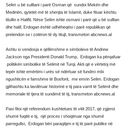
Selim u bë sulltani i parë Osman që sundoi Mekën dhe
Medinën, qytetet më të shenjta të Islamit, duke fituar kështu
titullin e Halifit. Nëse Selim ishte osmani i parë që u bë sulltan
dhe halif, Erdogan është udhëheqësi i parë republikan që
pretendon se i zotëron të dy titujt, transmeton abcnews.al
Ashtu si vendosja e qëllimshme e simboleve të Andrew
Jackson nga Presidenti Donald Trump, Erdogan ka përqafuar
politikën simbolike të Selimit në Turqi. Akti që e vërtetoj më
tepër ishte emërtimi i urës së ndërtuar së fundmi mbi
ngushticën e famshme të Bosforit, me emrin Selim. Erdogan
gjithashtu ka lavdëruar historinë e tij para varrit të Selimit dhe
memoriale të tjera të sundimit të tij, transmeton abcnews.al
Pasi fitoi një referendum kushtetues të vitit 2017, që zgjeroi
shumë fuqitë e tij, një proces i shoqëruar nga shumë
parregullsi, Erdogan bëri paraqitjen e tij të parë publike në