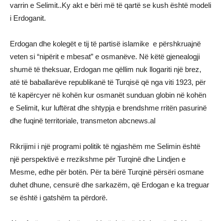
varrin e Selimit..Ky akt e bëri më të qartë se kush është modeli
i Erdoganit.
Erdogan dhe kolegët e tij të partisë islamike e përshkruajnë
veten si “nipërit e mbesat” e osmanëve. Në këtë gjenealogji
shumë të theksuar, Erdogan me qëllim nuk llogariti një brez,
atë të baballarëve republikanë të Turqisë që nga viti 1923, për
të kapërcyer në kohën kur osmanët sunduan globin në kohën
e Selimit, kur luftërat dhe shtypja e brendshme rritën pasurinë
dhe fuqinë territoriale, transmeton abcnews.al
Rikrijimi i një programi politik të ngjashëm me Selimin është
një perspektivë e rrezikshme për Turqinë dhe Lindjen e
Mesme, edhe për botën. Për ta bërë Turqinë përsëri osmane
duhet dhune, censurë dhe sarkazëm, që Erdogan e ka treguar
se është i gatshëm ta përdorë.