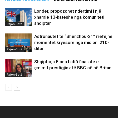
Londër, propozohet ndërtimi i një
xhamie 13-katëshe nga komuniteti
shqiptar
Rajon-Botë
Astronautët të “Shenzhou-21” rrëfejnë
momentet kryesore nga misioni 210-
ditor
Rajon-Botë
Shqiptarja Elona Latifi finaliste e
çmimit prestigjioz të BBC-së në Britani
Rajon-Botë