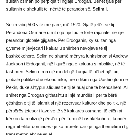
sulltan osman po përpiqet t’i ngjajë Erdogan. Bëhet fjalë për
sulltanin e shekullit të nëntë të perandorisë,
Selim I.
Selim vdiq 500 vite më parë, më 1520. Gjatë jetës së tij
Perandoria Osmane u rrit nga një fuqi e fortë rajonale, në një
perandori globale gjigante. Për Erdoganin, ky sulltan nga
gjysmë mijëvjeçari i kaluar u shërben nevojave të tij
bashkëkohore. Selim në shumë mënyra funksionon si Andrew
Jackson i Erdoganit, një figurë nga e kaluara simbolike, në të
tashmen. Selim ofron një model që Turqia të bëhet një fuqi
globale politike dhe ekonomike, me ndikim nga Uashingtoni në
Pekin, duke shtypur sfiduesit e tij të huaj dhe të brendshëm. Ai
shihet nga Erdogan gjithashtu si një mundësi për ta bërë
çështjen e tij të Islamit si një rezervuar kulturor dhe politik, një
përbërës jetësor i lavdive të së kaluarës osmane, të cilën ai
kërkon ta realizojë përsëri për Turqinë bashkëkohore, kundër
regjimit elitar dominues që ka mbretëruar që nga themelimi i tij,
transmeton abcnews.al