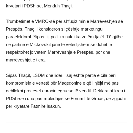
kryetari i PDSh-së, Menduh Thaçi.
Trumbetimet e VMRO-së për shfuqizimin e Marrëveshjen së
Prespës, Thaçi i konsideron si çështje marketingu
paraelektoral. Sipas tij, politika nuk i ka vetëm fjalët. Të gjithë
në partinë e Mickovskit janë të vetëdijshëm se duhet të
respektohet jo vetëm Marrëveshja e Prespës, por dhe
marrëveshjet e tjera.
Sipas Thaçit, LSDM dhe lideri i saj është partia e cila bëri
kompromisin e vërtetë për Maqedoninë e që i njëjti më pas
debllokoi proceset euroointegruese të vendit. Deklaratat kreu i
PDSh-së i dha pas mbledhjes së Forumit të Gruas, që zgjodhi
për kryetare Fatmire Isakun.