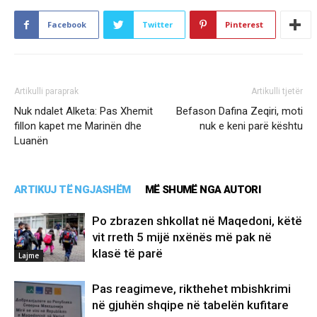
Facebook
Twitter
Pinterest
Artikulli paraprak
Artikulli tjetër
Nuk ndalet Alketa: Pas Xhemit
Befason Dafina Zeqiri, moti
fillon kapet me Marinën dhe
nuk e keni parë kështu
Luanën
ARTIKUJ TË NGJASHËM
MË SHUMË NGA AUTORI
Po zbrazen shkollat në Maqedoni, këtë
vit rreth 5 mijë nxënës më pak në
klasë të parë
Lajme
Pas reagimeve, rikthehet mbishkrimi
në gjuhën shqipe në tabelën kufitare