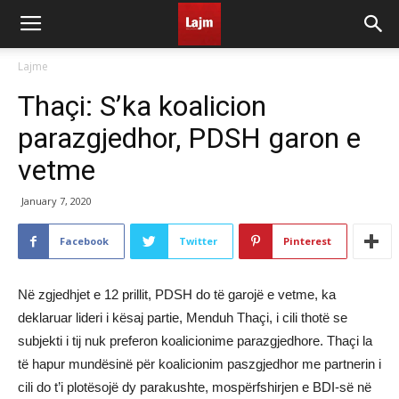
Lajme
Thaçi: S’ka koalicion
parazgjedhor, PDSH garon e
vetme
January 7, 2020
Facebook
Twitter
Pinterest
Në zgjedhjet e 12 prillit, PDSH do të garojë e vetme, ka
deklaruar lideri i kësaj partie, Menduh Thaçi, i cili thotë se
subjekti i tij nuk preferon koalicionime parazgjedhore. Thaçi la
të hapur mundësinë për koalicionim paszgjedhor me partnerin i
cili do t’i plotësojë dy parakushte, mospërfshirjen e BDI-së në