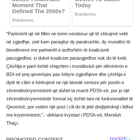
“Parimisht që në fillim ne kemi vendosur që të shkojmë vetë
në zgjedhje, unë kam paraqitur dy parakushte, dy mundësi të
bisedimeve me partnerët e ardhshëm të koalicionit
paszgjedhor, si duket koalicion parazgjedhor nuk do të ketë.
Çështja e parë është shqyrtimi i mundësisë për eliminimin e
BDI-së prej qeverisjes pas këtyre zgjedhjeve dhe çështja e
dytë të cilën e kërkojmë ne një bisedë serioze për postin e
zëvendëskryeministrit që duhet ta marrë PDSh-së, por jo një
zëvendëskryeministër formal siç është tani në funksionalitet të
Qeverisë, por vetëm një post i cili do të jetë drejtpërdrejt i lidhur
me kryeministrin.”,- deklaroi kryetari i PDSh-së, Menduh
Thaçi.