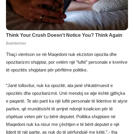
Thaçi vlerëson se në Maqedoni nuk ekziston opozita dhe
opozitarizmi shqiptar, por vetëm një “luftë” personale e krerëve
të opozitës shqiptare për përfitime politike.
“Janë tollovitur, nuk ka opozitë, ata janë shkatërruesit e
opozitës dhe opozitarizmit. Unë mendoj se atje është gjithçka
e paqartë. Te ato parti ka një luftë personale të liderëve të atyre
partive, që mundësisht të arrijnë ndonjë koalicion për të
shpëtuar veten për t;u bërë deputet. Politika shqiptare në
Maqedoni nuk ka nisur me çështjen e të bërit deputet e një
liderit të një partie, as nuk do të përfundojë me këtë.”,- tha