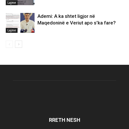
Lajme
Ademi: A ka shtet ligjor në
Maqedoninë e Veriut apo s’ka fare?
Lajme
RRETH NESH