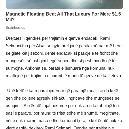
Drejtuesi i qendrës për trajtimin e qenve endacak, Rami
Selmani tha për Alsat se qytetarët janë paralajmëruar më herët
se gjatë këtij sezoni, qentë endacak si pasojë e të ftohtit dhe
mungesës së ushqimit egërsohen dhe shpesh ndodh që të
sulmojnë. Ankohet se, paratë e lëshuara nga komuna, nuk
mjaftojnë për trajtimin e numrit të madh të qenve që ka Tetova.
“Unë këtë e kam paralajmëruar që para një muaji se do ketë
qen dhe do jenë agresiv shkaku i ngricave dhe mungesës së
ushqimit. Ajo është mjaftueshme por nuk arrin ta mbulojë kjo
sasi e parave, por mund të rritet edhe më shumë, megjithatë,
nëse nuk marrin masa edhe komunat tjera, e kot është nuk ka
vlerë asgjë- deklaroi Rami Selmani, Qendra për trajtimin e