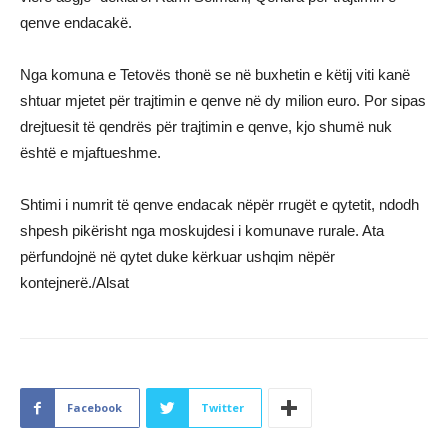
qenve endacakë.
Nga komuna e Tetovës thonë se në buxhetin e këtij viti kanë
shtuar mjetet për trajtimin e qenve në dy milion euro. Por sipas
drejtuesit të qendrës për trajtimin e qenve, kjo shumë nuk
është e mjaftueshme.
Shtimi i numrit të qenve endacak nëpër rrugët e qytetit, ndodh
shpesh pikërisht nga moskujdesi i komunave rurale. Ata
përfundojnë në qytet duke kërkuar ushqim nëpër
kontejnerë./Alsat
Facebook
Twitter