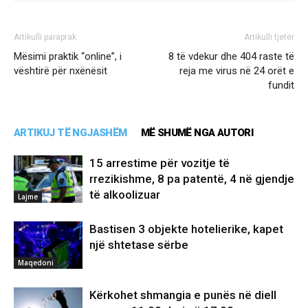
Artikulli paraprak
Artikulli tjetër
Mësimi praktik “online”, i
8 të vdekur dhe 404 raste të
vështirë për nxënësit
reja me virus në 24 orët e
fundit
ARTIKUJ TË NGJASHËM
MË SHUMË NGA AUTORI
15 arrestime për vozitje të
rrezikishme, 8 pa patentë, 4 në gjendje
të alkoolizuar
Lajme
Bastisen 3 objekte hotelierike, kapet
një shtetase sërbe
Maqedoni
Kërkohet shmangia e punës në diell