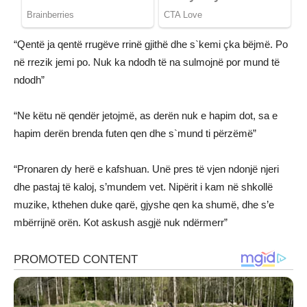
“Qentë ja qentë rrugëve rrinë gjithë dhe s`kemi çka bëjmë. Po
në rrezik jemi po. Nuk ka ndodh të na sulmojnë por mund të
ndodh”
“Ne këtu në qendër jetojmë, as derën nuk e hapim dot, sa e
hapim derën brenda futen qen dhe s`mund ti përzëmë”
“Pronaren dy herë e kafshuan. Unë pres të vjen ndonjë njeri
dhe pastaj të kaloj, s’mundem vet. Nipërit i kam në shkollë
muzike, kthehen duke qarë, gjyshe qen ka shumë, dhe s’e
mbërrijnë orën. Kot askush asgjë nuk ndërmerr”