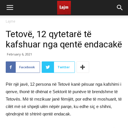
Lajme
Tetovë, 12 qytetarë të
kafshuar nga qentë endacakë
February 6, 2021
Facebook
Twitter
Për një javë, 12 persona në Tetovë kanë pësuar nga kafshimi i
qenve, thonë të dhënat e Sektorit të punëve të brendshme të
Tetovës. Më të rrezikuar janë fëmijët, por edhe të moshuarit, të
cilët më së shpejti ulën nëpër parqe, ku edhe siç e shihni,
qëndrojnë të shtrirë qentë endacak.