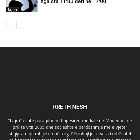
nga ora 11:00 deri në 17:00
Lajme
RRETH NESH
“Lajm” është paraqitur në hapësirën mediale në Maqedoni në
prill të vitit 2005 dhe sot është e përditshmja më e vjetër
shqiptare që mbijeton në treg. Përmbajtjet e veta i mbështet