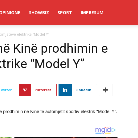
OPINIONE
SHOWBIZ
SPORT
IMPRESUM
tomjeteve elektrike “Model Y”
 në Kinë prodhimin e
trike “Model Y”
Twitter
Pinterest
Linkedin
 prodhimin në Kinë të automjetit sportiv elektrik “Model Y”.