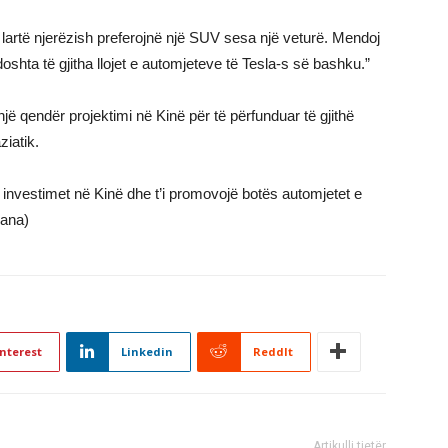
lartë njerëzish preferojnë një SUV sesa një veturë. Mendoj
hta të gjitha llojet e automjeteve të Tesla-s së bashku.”
jë qendër projektimi në Kinë për të përfunduar të gjithë
ziatik.
së investimet në Kinë dhe t’i promovojë botës automjetet e
bana)
nterest
Linkedin
ReddIt
Artikulli tjetër