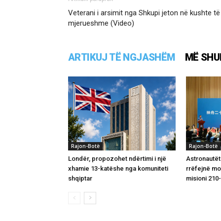
Veterani i arsimit nga Shkupi jeton në kushte të
mjerueshme (Video)
ARTIKUJ TË NGJASHËM
MË SHU
Rajon-Botë
Rajon-Botë
Londër, propozohet ndërtimi i një
Astronautët
xhamie 13-katëshe nga komuniteti
rrëfejnë m
shqiptar
misioni 210-