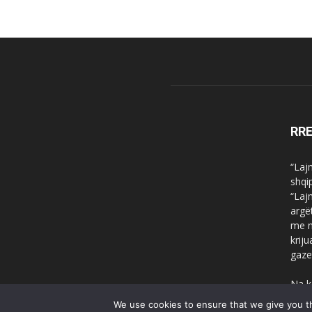
RR
“Laj
shqi
“Laj
argë
me n
krij
gaze
Na k
We use cookies to ensure that we give you th