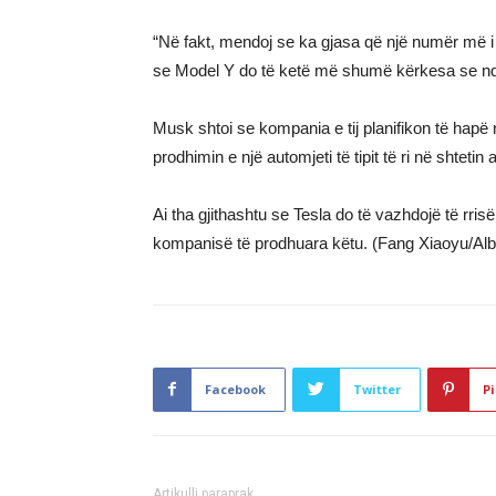
“Në fakt, mendoj se ka gjasa që një numër më i 
se Model Y do të ketë më shumë kërkesa se ndos
Musk shtoi se kompania e tij planifikon të hapë n
prodhimin e një automjeti të tipit të ri në shtetin a
Ai tha gjithashtu se Tesla do të vazhdojë të rri
kompanisë të prodhuara këtu. (Fang Xiaoyu/Al
Facebook
Twitter
Pi
Artikulli paraprak