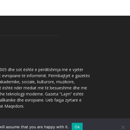
 2005 dhe sot është e përditshmja më e vjetër
t evropiane të informimit. Përmbajtjet e gazetës
 akademike, sociale, kulturore, muzikore,
” sot është ndër mediat më të besueshme dhe më
 dhe teknologji moderne. Gazeta “Lajm” është
allkanike dhe evropiane. Ueb faqja zyrtare e
 në Maqedoni.
ill assume that you are happy with it.
Ok