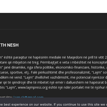
ETH NESH
m” është paraqitur në hapësirën mediale në Maqedoni në prill të vitit
ptare që mbijeton në treg. Përmbajtjet e veta i mbështet në koncepte
m” janë dinamike, nga sfera politike, ekonomiko-financiare, historike,
tuese, sportive, etj.. Falë përkushtimit dhe profesionalizmit, “Lajm
dikim në vend. “Lajm” zhvillohet vazhdimisht, me potencial njerëzor
uar që të qëndrojë dhe të mbetet një emër i dallueshëm në hapësirat b
tës “Lajm”, www.lajmpress.org është një ndër portalet më të njohur
ontakto:
lajm.sk@gmail.com
e best experience on our website. If you continue to use this site we w