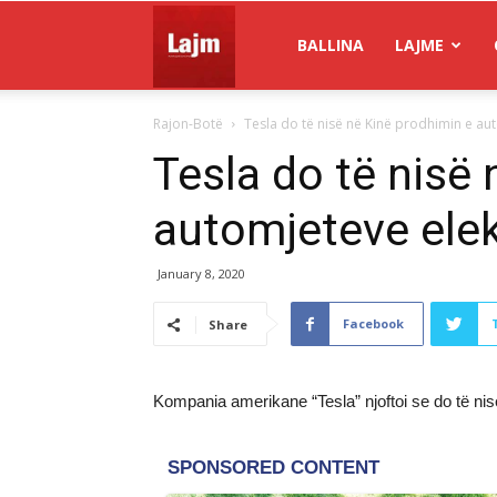
Gazeta
BALLINA
LAJME
Rajon-Botë
Tesla do të nisë në Kinë prodhimin e au
Lajm
Tesla do të nisë
automjeteve elek
January 8, 2020
Facebook
Share
Kompania amerikane “Tesla” njoftoi se do të nisë