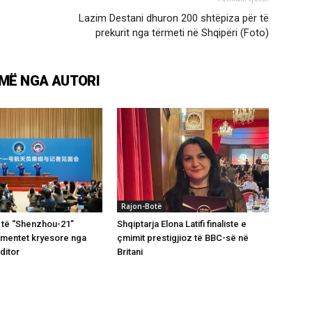
Lazim Destani dhuron 200 shtëpiza për të
prekurit nga tërmeti në Shqipëri (Foto)
MË NGA AUTORI
Rajon-Botë
 të “Shenzhou-21”
Shqiptarja Elona Latifi finaliste e
omentet kryesore nga
çmimit prestigjioz të BBC-së në
ditor
Britani