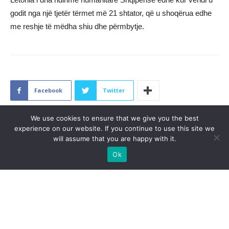
godit nga një tjetër tërmet më 21 shtator, që u shoqërua edhe
me reshje të mëdha shiu dhe përmbytje.
Facebook
Twitter
We use cookies to ensure that we give you the best
experience on our website. If you continue to use this site we
will assume that you are happy with it.
Artikulli paraprak
Artikulli tjetër
“Lufta ndaj plastikës”, Qeveria
Shyhretja e Engjëllusha zbresin
Ok
ndalon përdorimin e pjatave,
nga shkallët si dy princesha
lugëve dhe gotave të plastikës
ARTIKUJ TË NGJASHËM
MË SHUMË NGA AUTORI