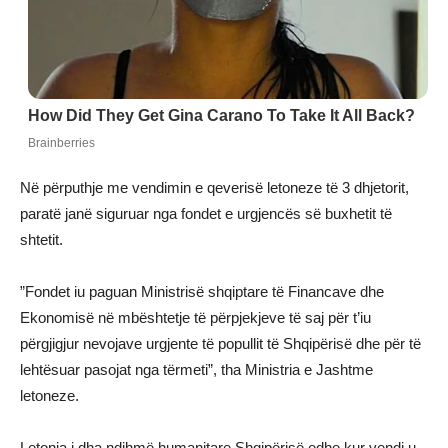
Në përputhje me vendimin e qeverisë letoneze të 3 dhjetorit,
paratë janë siguruar nga fondet e urgjencës së buxhetit të
shtetit.
”Fondet iu paguan Ministrisë shqiptare të Financave dhe
Ekonomisë në mbështetje të përpjekjeve të saj për t’iu
përgjigjur nevojave urgjente të popullit të Shqipërisë dhe për të
lehtësuar pasojat nga tërmeti”, tha Ministria e Jashtme
letoneze.
Letonia i dha ndihmë humanitare Shqipërisë edhe kur vendi u