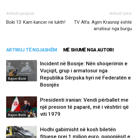
Artikulli paraprak
Artikulli tjetër
Boki 13: Kam kancer në lukth!
TV Alfa: Agim Krasniqi është
arratisur nga burgu
ARTIKUJ TË NGJASHËM
MË SHUMË NGA AUTORI
Incident në Bosnje: Nën shoqerimin e
Vuçiqit, grup i armatosur nga
Republika Sërpska hyri në Federatën e
Rajon-Botë
Bosnjës
Presidenti iranian: Vendi përballet me
një presion të paparë, më i vështiri që
viti 1979
Rajon-Botë
Hodhi gabimisht në kosh biletën
fituese prej 1 milion euro, punonjësit e