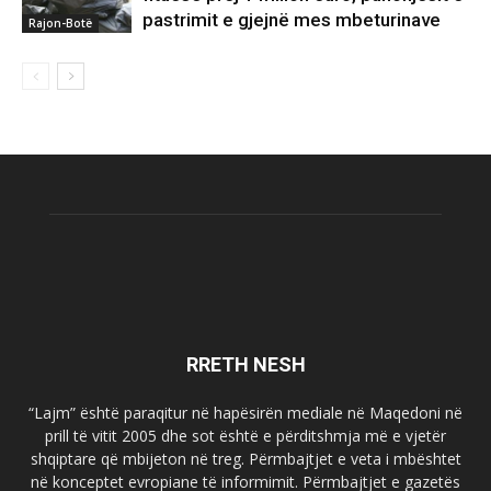
pastrimit e gjejnë mes mbeturinave
Rajon-Botë
RRETH NESH
“Lajm” është paraqitur në hapësirën mediale në Maqedoni në
prill të vitit 2005 dhe sot është e përditshmja më e vjetër
shqiptare që mbijeton në treg. Përmbajtjet e veta i mbështet
në konceptet evropiane të informimit. Përmbajtjet e gazetës