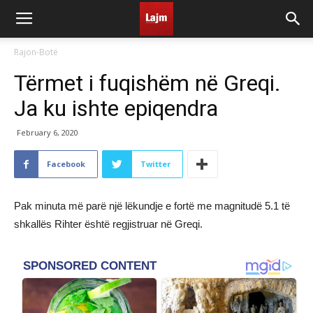
Rajon-Botë
Tërmet i fuqishëm në Greqi.
Ja ku ishte epiqendra
February 6, 2020
Facebook
Twitter
Pak minuta më parë një lëkundje e fortë me magnitudë 5.1 të
shkallës Rihter është regjistruar në Greqi.