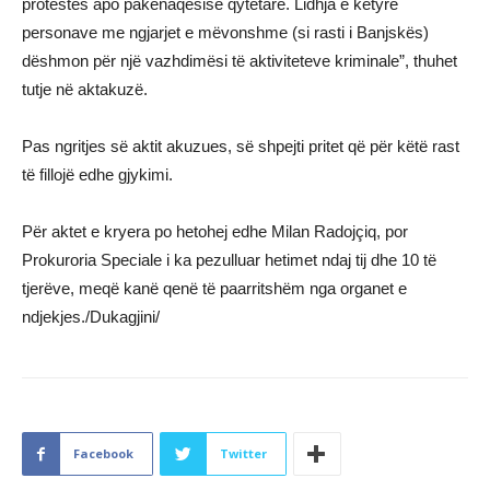
protestës apo pakënaqësisë qytetare. Lidhja e këtyre
personave me ngjarjet e mëvonshme (si rasti i Banjskës)
dëshmon për një vazhdimësi të aktiviteteve kriminale”, thuhet
tutje në aktakuzë.
Pas ngritjes së aktit akuzues, së shpejti pritet që për këtë rast
të fillojë edhe gjykimi.
Për aktet e kryera po hetohej edhe Milan Radojçiq, por
Prokuroria Speciale i ka pezulluar hetimet ndaj tij dhe 10 të
tjerëve, meqë kanë qenë të paarritshëm nga organet e
ndjekjes./Dukagjini/
Facebook
Twitter