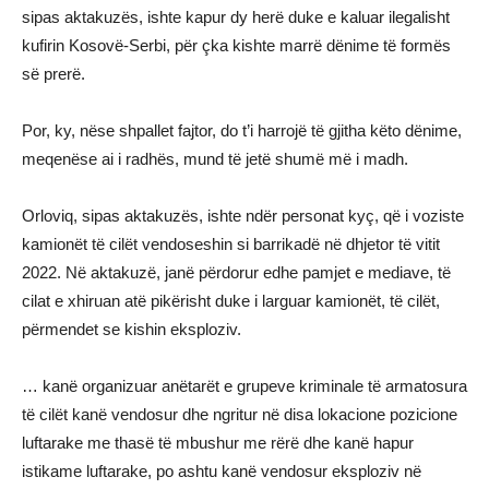
sipas aktakuzës, ishte kapur dy herë duke e kaluar ilegalisht
kufirin Kosovë-Serbi, për çka kishte marrë dënime të formës
së prerë.
Por, ky, nëse shpallet fajtor, do t’i harrojë të gjitha këto dënime,
meqenëse ai i radhës, mund të jetë shumë më i madh.
Orloviq, sipas aktakuzës, ishte ndër personat kyç, që i voziste
kamionët të cilët vendoseshin si barrikadë në dhjetor të vitit
2022. Në aktakuzë, janë përdorur edhe pamjet e mediave, të
cilat e xhiruan atë pikërisht duke i larguar kamionët, të cilët,
përmendet se kishin eksploziv.
… kanë organizuar anëtarët e grupeve kriminale të armatosura
të cilët kanë vendosur dhe ngritur në disa lokacione pozicione
luftarake me thasë të mbushur me rërë dhe kanë hapur
istikame luftarake, po ashtu kanë vendosur eksploziv në