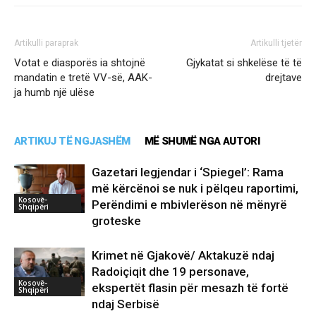
Artikulli paraprak
Artikulli tjetër
Votat e diasporës ia shtojnë
Gjykatat si shkelëse të të
mandatin e tretë VV-së, AAK-
drejtave
ja humb një ulëse
ARTIKUJ TË NGJASHËM
MË SHUMË NGA AUTORI
Gazetari legjendar i ‘Spiegel’: Rama
më kërcënoi se nuk i pëlqeu raportimi,
Kosovë-
Perëndimi e mbivlerëson në mënyrë
Shqipëri
groteske
Krimet në Gjakovë/ Aktakuzë ndaj
Radoiçiqit dhe 19 personave,
Kosovë-
ekspertët flasin për mesazh të fortë
Shqipëri
ndaj Serbisë