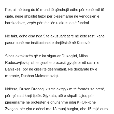
Por, ai, në burg do të mund të qëndrojë edhe për kohë më të
gjatë, nëse shpallet fajtor për pjesëmarrje në vendosjen e
barrikadave, vepër për të cilën u akuzua së fundmi.
Në fakt, edhe disa nga 5 të akuzuarit tjerë në këtë rast, kanë
pasur punë me institucionet e drejtësisë në Kosovë.
Sipas aktakuzës që e ka siguruar Dukagjini, Milos
Radosavjleviq, ishte pjesë e procesit gjyqësor në rastin e
Banjskës, por në cilësi të dëshmitarit. Në deklaratë ky e
mbronte, Dushan Maksomoviqit.
Ndërsa, Dusan Drobaq, kishte aktgjykim të formës së prerë,
për një rast krejt tjetër. Gjykata, atë e shpalli fajtor, për
pjesëmarrje në protestën e dhunshme ndaj KFOR-it në
Zveçan, për çka e dënoi me 18 muaj burgim, dhe 15 mijë euro