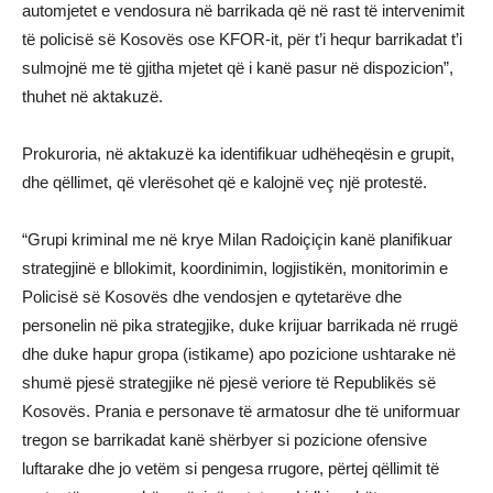
automjetet e vendosura në barrikada që në rast të intervenimit
të policisë së Kosovës ose KFOR-it, për t’i hequr barrikadat t’i
sulmojnë me të gjitha mjetet që i kanë pasur në dispozicion”,
thuhet në aktakuzë.
Prokuroria, në aktakuzë ka identifikuar udhëheqësin e grupit,
dhe qëllimet, që vlerësohet që e kalojnë veç një protestë.
“Grupi kriminal me në krye Milan Radoiçiçin kanë planifikuar
strategjinë e bllokimit, koordinimin, logjistikën, monitorimin e
Policisë së Kosovës dhe vendosjen e qytetarëve dhe
personelin në pika strategjike, duke krijuar barrikada në rrugë
dhe duke hapur gropа (istikame) apo pozicione ushtarake në
shumë pjesë strategjike në pjesë veriore të Republikës së
Kosovës. Prania e personave të armatosur dhe të uniformuar
tregon se barrikadat kanë shërbyer si pozicione ofensive
luftarake dhe jo vetëm si pengesa rrugore, përtej qëllimit të