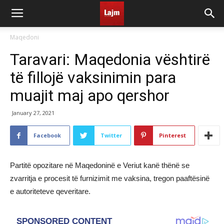
Maqedoni
Taravari: Maqedonia vështirë
të fillojë vaksinimin para
muajit maj apo qershor
January 27, 2021
Facebook
Twitter
Pinterest
Partitë opozitare në Maqedoninë e Veriut kanë thënë se
zvarritja e procesit të furnizimit me vaksina, tregon paaftësinë
e autoriteteve qeveritare.