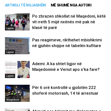
ARTIKUJ TË NGJASHËM
MË SHUMË NGA AUTORI
Po zbrazen shkollat në Maqedoni, këtë
vit rreth 5 mijë nxënës më pak në
klasë të parë
Lajme
Pas reagimeve, rikthehet mbishkrimi
në gjuhën shqipe në tabelën kufitare
Lajme
Ademi: A ka shtet ligjor në
Maqedoninë e Veriut apo s’ka fare?
Lajme
Për 6 orë kontrollë u gjobitën 222
shoferë motorrash, 14 të arrestuar
Maqedoni