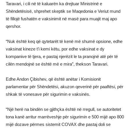
Taravari, i cili në të kaluarën ka drejtuar Ministrinë e
Shëndetësisë, shprehet skeptik se Maqedonia e Veriut mund
të fillojë fushatën e vaksinimit në masë para muajit maj apo
qershor.
“Nuk është keq që qytetarët të kenë më shumë opsione, edhe
vaksinat kineze t’i kemi këtu, por edhe vaksinat e dy
kompanive të tjera, e pastaj njerëzit le ta pranojnë atë për të
cilën mendojnë se është më e mira”, thekson Taravari.
Edhe Andon Çibishev, që është anëtar i Komisionit
parlamentar për Shëndetësi, akuzon qeverinë për paaftësi, për
shkak të vonesave për sigurimin e vaksinës.
“Një herë na bindën se gjithçka është në rregull, se autoritetet
tona kanë arritur marrëveshje për sigurimin e 500 mijë apo 800
mijë dozave përmes sistemit COVAX dhe pastaj doli se