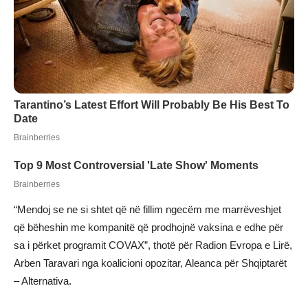
“Mendoj se ne si shtet që në fillim ngecëm me marrëveshjet
që bëheshin me kompanitë që prodhojnë vaksina e edhe për
sa i përket programit COVAX”, thotë për Radion Evropa e Lirë,
Arben Taravari nga koalicioni opozitar, Aleanca për Shqiptarët
– Alternativa.