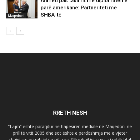
Ahmeti pas takimit me diplomaten e
parë amerikane: Partneriteti me
SHBA-të
Maqedoni
RRETH NESH
“Lajm” është paraqitur në hapësirën mediale në Maqedoni në
prill të vitit 2005 dhe sot është e përditshmja më e vjetër
shqiptare që mbijeton në treg. Përmbajtjet e veta i mbështet