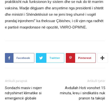
praktikisht nuk funksionon ky sistem dhe se nuk do të marrim
vaksina. Madje dëgjuam dhe arsyetime nga presidenti i shtetit
dhe ministri i Shëndetësisë se ne jemi treg shumë i vogël
prandaj injorohemi” ka theksuar Çibishev, i cili vjen nga radhët
e partisë maqedonase në opozitë, VMRO-DPMNE.
Facebook
Twitter
Pinterest
Artikulli paraprak
Artikulli tjetër
Sondazhi masiv i nxjerr
Avdullah Hoti vonohet 15
ndryshimet klimatike si
minuta, kreu i sindikatës nuk
emergjencë globale
pranon ta takojë