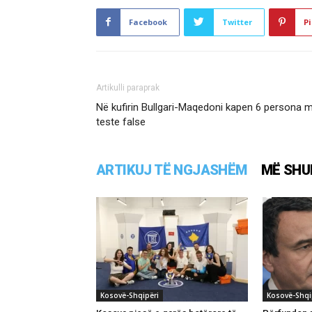
Facebook
Twitter
Pi
Artikulli paraprak
Në kufirin Bullgari-Maqedoni kapen 6 persona 
teste false
ARTIKUJ TË NGJASHËM
MË SHU
Kosovë-Shqipëri
Kosovë-Shqi