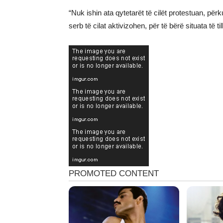
“Nuk ishin ata qytetarët të cilët protestuan, pë
serb të cilat aktivizohen, për të bërë situata të 