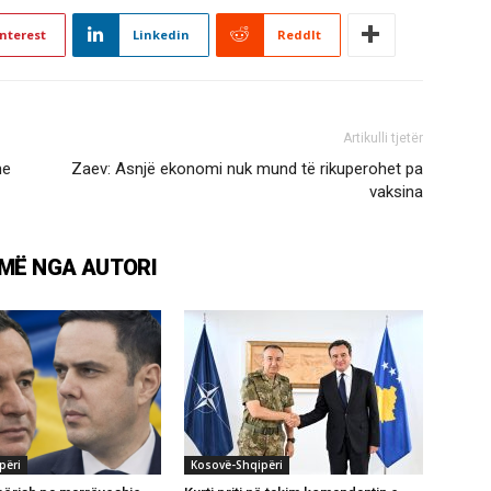
nterest
Linkedin
ReddIt
Artikulli tjetër
me
Zaev: Asnjë ekonomi nuk mund të rikuperohet pa
vaksina
MË NGA AUTORI
përi
Kosovë-Shqipëri