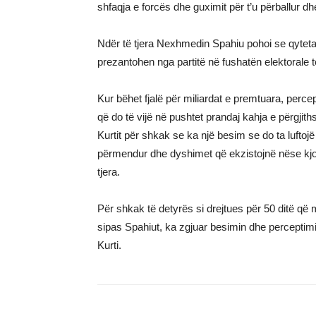
shfaqja e forcës dhe guximit për t’u përballur dh
Ndër të tjera Nexhmedin Spahiu pohoi se qytet
prezantohen nga partitë në fushatën elektorale 
Kur bëhet fjalë për miliardat e premtuara, perce
që do të vijë në pushtet prandaj kahja e përgji
Kurtit për shkak se ka një besim se do ta luftoj
përmendur dhe dyshimet që ekzistojnë nëse kjo p
tjera.
Për shkak të detyrës si drejtues për 50 ditë që mo
sipas Spahiut, ka zgjuar besimin dhe perceptimin
Kurti.