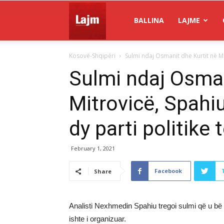
Gazeta
BALLINA
LAJME
Kosovë-Shqipëri
Sulmi ndaj Osmanit dhe Kurtit në Mi
Lajm
Sulmi ndaj Osman
Mitrovicë, Spahi
dy parti politike
February 1, 2021
Facebook
Share
Analisti Nexhmedin Spahiu tregoi sulmi që u bë 
ishte i organizuar.