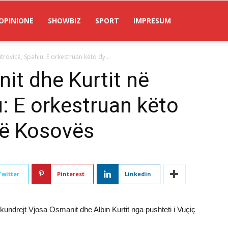
OPINIONE
SHOWBIZ
SPORT
IMPRESUM
trovicë, Spahiu: E orkestruan këto dy...
it dhe Kurtit në
u: E orkestruan këto
 të Kosovës
Twitter
Pinterest
Linkedin
kundrejt Vjosa Osmanit dhe Albin Kurtit nga pushteti i Vuçiç