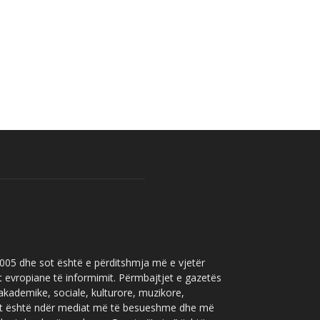
 2005 dhe sot është e përditshmja më e vjetër
t evropiane të informimit. Përmbajtjet e gazetës
 akademike, sociale, kulturore, muzikore,
” sot është ndër mediat më të besueshme dhe më