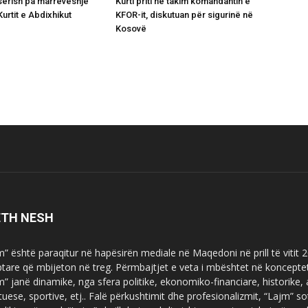
ërish pa marrëveshje
Kurti priti në takim komandantin e
urtit e Abdixhikut
KFOR-it, diskutuan për sigurinë në
Kosovë
ETH NESH
m” është paraqitur në hapësirën mediale në Maqedoni në prill të vitit
ptare që mbijeton në treg. Përmbajtjet e veta i mbështet në koncepte
m” janë dinamike, nga sfera politike, ekonomiko-financiare, historike,
tuese, sportive, etj.. Falë përkushtimit dhe profesionalizmit, “Lajm