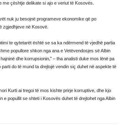
e me çështje delikate si ajo e veriut të Kosovës.
arët nuk ju besojnë programeve ekonomike që po
të zgjedhjeve në Kosovë.
ptimi te qytetarët është se sa ka ndërmend të vjedhë partia
thshme popullore shkon nga ana e Vetëvendosjes së Albin
ë hajninë dhe korrupsionin,” – tha analisti duke mos lënë pa
arti do të mund ta drejtojë vendin siç duhet në aspekte të
ri Kurti ai tregoi të mos kishte prirje korruptive, dhe kjo
 e popullit se shteti i Kosovës duhet të drejtohet nga Albin