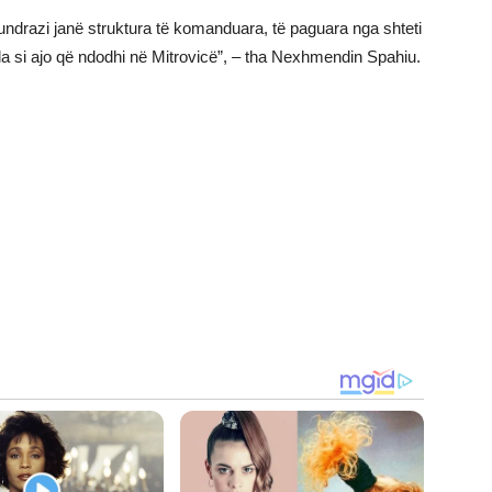
rkundrazi janë struktura të komanduara, të paguara nga shteti
tilla si ajo që ndodhi në Mitrovicë”, – tha Nexhmendin Spahiu.