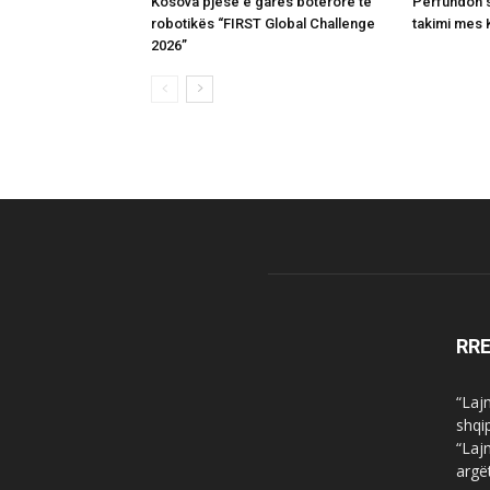
Kosova pjesë e garës botërore të
Përfundon s
robotikës “FIRST Global Challenge
takimi mes K
2026”
RR
“Laj
shqi
“Laj
argë