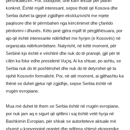
përshkallëzim. Por, sidoqoftë, unë kam lexuar për planin
konkret. Është mjaft interesant, sepse thotë që Kosova dhe
Serbia duhet ta gjejnë zgjidhjen ekskluzivisht me mjete
paqësore dhe të përmbahen nga kërcënimet dhe çfarëdo
përdorimi i dhunës. Këto janë gjëra mjaft të përgjithësuara, por
ajo që është interesante ndërlidhet me hyrjen (e Kosovës) në
organizata ndërkombëtare. Natyrisht, në këtë moment, për
Serbinë kjo është e vështirë dhe nuk do të pranojë, gjë për të
cilën ka folur edhe presidenti Vuçiq. Ai ka shtuar, po ashtu, se
Serbia nuk do të poshtërohet dhe nuk do të detyrohet që ta
njohë Kosovën formalisht. Por, në atë moment, ai gjithashtu ka
thënë se duhet gjetur një zgjidhje, sepse Serbia është në
rrugën evropiane.
Mua më duhet të them se Serbia është në rrugën evropiane,
por nuk jam aq e sigurt që qëllimi i saj është vetë hyrja në
Bashkimin Evropian, për shkak se autoriteteve aktuale më
shumë u konvenojnë grantet dhe ndihma shtesë ekonomike