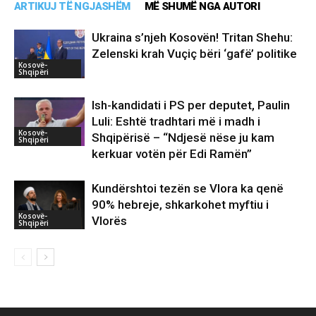
ARTIKUJ TË NGJASHËM
MË SHUMË NGA AUTORI
Ukraina s’njeh Kosovën! Tritan Shehu:
Zelenski krah Vuçiç bëri ‘gafë’ politike
Kosovë-
Shqipëri
Ish-kandidati i PS per deputet, Paulin
Luli: Eshtë tradhtari më i madh i
Kosovë-
Shqipërisë – “Ndjesë nëse ju kam
Shqipëri
kerkuar votën për Edi Ramën”
Kundërshtoi tezën se Vlora ka qenë
90% hebreje, shkarkohet myftiu i
Kosovë-
Vlorës
Shqipëri