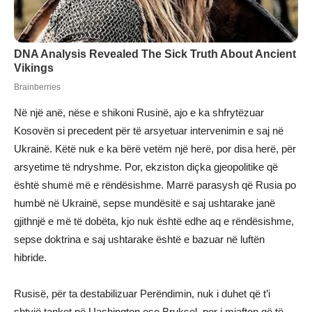
Në një anë, nëse e shikoni Rusinë, ajo e ka shfrytëzuar
Kosovën si precedent për të arsyetuar intervenimin e saj në
Ukrainë. Këtë nuk e ka bërë vetëm një herë, por disa herë, për
arsyetime të ndryshme. Por, ekziston diçka gjeopolitike që
është shumë më e rëndësishme. Marrë parasysh që Rusia po
humbë në Ukrainë, sepse mundësitë e saj ushtarake janë
gjithnjë e më të dobëta, kjo nuk është edhe aq e rëndësishme,
sepse doktrina e saj ushtarake është e bazuar në luftën
hibride.
Rusisë, për ta destabilizuar Perëndimin, nuk i duhet që t’i
shtyjë tanket në Uashington ose Bruksel, por i mjafton që të