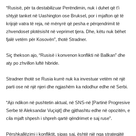
“Rusisë, për ta destabilizuar Perëndimin, nuk i duhet që t’i
shtyjë tanket në Uashington ose Bruksel, por i mjafton që të
krijojë vatra të reja, në mënyrë që pesha e përqendrimit të
zhvendoset plotësisht në veprimet tjera. Dhe, këtu nuk bëhet
fjalë vetëm për Kosovën”, thotë Stradner.
Siç thekson ajo, “Rusisë i konvenon konflikti në Ballkan” dhe
aty po zhvillon luftë hibride.
Stradner thotë se Rusia kurrë nuk ka investuar vetëm në një
parti ose në një njeri dhe ngjashëm ka ndodhur edhe në Serbi.
“Ajo ndikon në pushtetin aktual, në SNS-në [Partinë Progresive
Serbe të Aleksandar Vuçiqit] dhe gjithashtu edhe në opozitën, e
cila mjaft shpesh i shpreh qartë qëndrimet e saj ruse”.
Përshkallëzimi i konfliktit, sipas saj, është një nga strategjitë