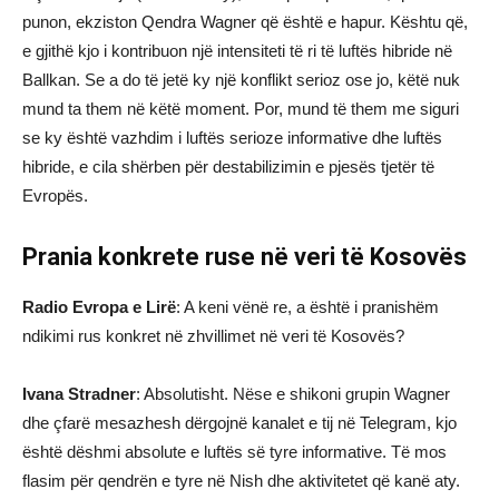
punon, ekziston Qendra Wagner që është e hapur. Kështu që,
e gjithë kjo i kontribuon një intensiteti të ri të luftës hibride në
Ballkan. Se a do të jetë ky një konflikt serioz ose jo, këtë nuk
mund ta them në këtë moment. Por, mund të them me siguri
se ky është vazhdim i luftës serioze informative dhe luftës
hibride, e cila shërben për destabilizimin e pjesës tjetër të
Evropës.
Prania konkrete ruse në veri të Kosovës
Radio Evropa e Lirë
: A keni vënë re, a është i pranishëm
ndikimi rus konkret në zhvillimet në veri të Kosovës?
Ivana Stradner
: Absolutisht. Nëse e shikoni grupin Wagner
dhe çfarë mesazhesh dërgojnë kanalet e tij në Telegram, kjo
është dëshmi absolute e luftës së tyre informative. Të mos
flasim për qendrën e tyre në Nish dhe aktivitetet që kanë aty.