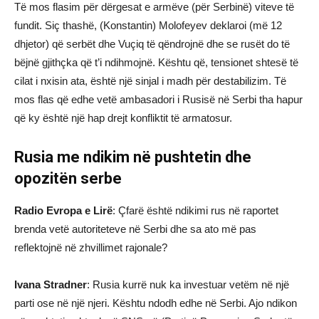
Të mos flasim për dërgesat e armëve (për Serbinë) viteve të
fundit. Siç thashë, (Konstantin) Molofeyev deklaroi (më 12
dhjetor) që serbët dhe Vuçiq të qëndrojnë dhe se rusët do të
bëjnë gjithçka që t’i ndihmojnë. Kështu që, tensionet shtesë të
cilat i nxisin ata, është një sinjal i madh për destabilizim. Të
mos flas që edhe vetë ambasadori i Rusisë në Serbi tha hapur
që ky është një hap drejt konfliktit të armatosur.
Rusia me ndikim në pushtetin dhe
opozitën serbe
Radio Evropa e Lirë
: Çfarë është ndikimi rus në raportet
brenda vetë autoriteteve në Serbi dhe sa ato më pas
reflektojnë në zhvillimet rajonale?
Ivana Stradner
: Rusia kurrë nuk ka investuar vetëm në një
parti ose në një njeri. Kështu ndodh edhe në Serbi. Ajo ndikon