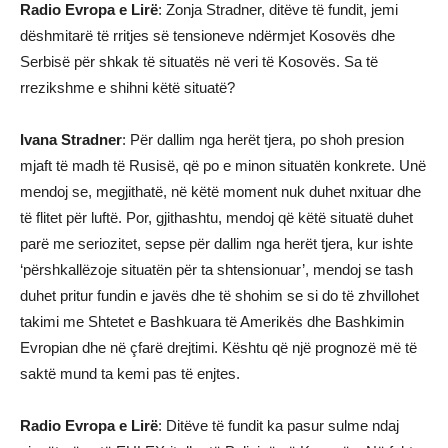
Radio Evropa e Lirë
: Zonja Stradner, ditëve të fundit, jemi
dëshmitarë të rritjes së tensioneve ndërmjet Kosovës dhe
Serbisë për shkak të situatës në veri të Kosovës. Sa të
rrezikshme e shihni këtë situatë?
Ivana Stradner
: Për dallim nga herët tjera, po shoh presion
mjaft të madh të Rusisë, që po e minon situatën konkrete. Unë
mendoj se, megjithatë, në këtë moment nuk duhet nxituar dhe
të flitet për luftë. Por, gjithashtu, mendoj që këtë situatë duhet
parë me seriozitet, sepse për dallim nga herët tjera, kur ishte
‘përshkallëzoje situatën për ta shtensionuar’, mendoj se tash
duhet pritur fundin e javës dhe të shohim se si do të zhvillohet
takimi me Shtetet e Bashkuara të Amerikës dhe Bashkimin
Evropian dhe në çfarë drejtimi. Kështu që një prognozë më të
saktë mund ta kemi pas të enjtes.
Radio Evropa e Lirë
: Ditëve të fundit ka pasur sulme ndaj