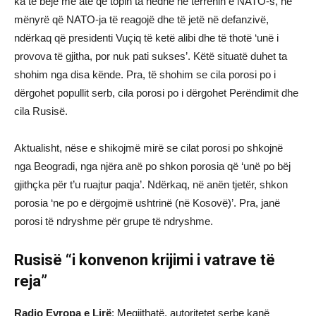
ka të bëjë me atë që topin ta hedhë në terrenin e NATO-s, në
mënyrë që NATO-ja të reagojë dhe të jetë në defanzivë,
ndërkaq që presidenti Vuçiq të ketë alibi dhe të thotë ‘unë i
provova të gjitha, por nuk pati sukses’. Këtë situatë duhet ta
shohim nga disa kënde. Pra, të shohim se cila porosi po i
dërgohet popullit serb, cila porosi po i dërgohet Perëndimit dhe
cila Rusisë.
Aktualisht, nëse e shikojmë mirë se cilat porosi po shkojnë
nga Beogradi, nga njëra anë po shkon porosia që ‘unë po bëj
gjithçka për t’u ruajtur paqja’. Ndërkaq, në anën tjetër, shkon
porosia ‘ne po e dërgojmë ushtrinë (në Kosovë)’. Pra, janë
porosi të ndryshme për grupe të ndryshme.
Rusisë “i konvenon krijimi i vatrave të
reja”
Radio Evropa e Lirë
: Megjithatë, autoritetet serbe kanë