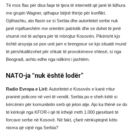
Të mos flas për disa faqe të tjera të internetit që janë të lidhura
me grupin Wagner, qëhapur bëjnë thirrje për konflikt.
Gjithashtu, ato flasin se si Serbia dhe autoritetet serbe nuk
janë mjaftueshëm me orientim patriotik dhe se duhet të jenë
shumë më të ashpra për të mbrojtur Kosovën. Pikërisht kjo
është arsyeja se pse unë jam e brengosur se kjo situatë mund
të përshkallëzohet për shkak të provokimeve shtesë, si nga
Beogradi, ashtu edhe nga ndikimi i jashtëm.
NATO-ja “nuk është lodër”
Radio Evropa e Lirë
: Autoritetet e Kosovës e kanë rritur
praninë policore në veri të vendit. Serbia po e sheh këtë si
kërcënim për komunitetin serb që jeton atje. Ajo ka thënë se do
të kërkojë nga KFOR-i që të kthejë rreth 1.000 pjesëtarë të
forcave serbe në Kosovë. Në fakt, çfarë nënkuptojnë këto
nisma që vijnë nga Serbia?