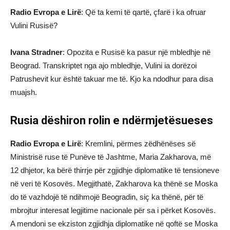
Radio Evropa e Lirë
: Që ta kemi të qartë, çfarë i ka ofruar
Vulini Rusisë?
Ivana Stradner
: Opozita e Rusisë ka pasur një mbledhje në
Beograd. Transkriptet nga ajo mbledhje, Vulini ia dorëzoi
Patrushevit kur është takuar me të. Kjo ka ndodhur para disa
muajsh.
Rusia dëshiron rolin e ndërmjetësueses
Radio Evropa e Lirë
: Kremlini, përmes zëdhënëses së
Ministrisë ruse të Punëve të Jashtme, Maria Zakharova, më
12 dhjetor, ka bërë thirrje për zgjidhje diplomatike të tensioneve
në veri të Kosovës. Megjithatë, Zakharova ka thënë se Moska
do të vazhdojë të ndihmojë Beogradin, siç ka thënë, për të
mbrojtur interesat legjitime nacionale për sa i përket Kosovës.
A mendoni se ekziston zgjidhja diplomatike në qoftë se Moska