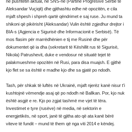
në pushtetin aktual, në SNS-në (Partinë Progresive Serbe të
Aleksandar Vuçiqit) dhe gjithashtu edhe në opozitën, e cila
mjaft shpesh i shpreh qartë qëndrimet e saj ruse. Ju mund ta
shikoni që pikërisht (Aleksandar) Vulin është zgjedhur drejtor i
BIA-s (Agjencia e Sigurisë dhe Informacionit e Serbisë). Të
mos flasim për marrëdhënien e tij me Rusinë dhe për
dokumentet që ia dha (sekretarit të Këshillit rus të Sigurisë,
Nikola) Patrushevit, duke e vendosur në situatë tejet të
palakmueshme opozitën në Rusi, para disa muajsh. E gjithë
kjo flet se sa është e madhe kjo dhe sa gjatë po ndodh.
Tash, për shkak të luftës në Ukrainë, mjaft njerëz kanë nisur t’i
kushtojnë vëmendje asaj që po ndodh në Ballkan. Por, kjo nuk
është asgjë e re. Kjo po zgjat tashmë me vjet të tëra.
Investimet e tyre (rusëve) në media, në sektorin e
energjetikës, në sport, janë të gjitha ato që ata kanë bërë
viteve të fundit – mund të them që nga viti 2014 e këndej.