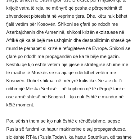
krijojë vatra të reja, në mënyrë që pesha e përqendrimit të
zhvendoset plotësisht në veprime tjera. Dhe, këtu nuk bëhet
fjalë vetëm për Kosovën. Shikoni se çfarë po ndodh me
Azerbajxhanin dhe Armeninë, shikoni krizën ekzistuese në
Afrikë që ka të bëjë me ushqimin dhe destabilizimin shtesë që
mund të përhapet si krizë e refugjatëve në Evropë. Shikoni se
çfarë po ndodh me propagandën që ka të bëjë me gazin.
Kështu që kjo është vetëm një pjesë e strategjisë shumë më
të madhe të Moskës se sa ajo që ndërlidhet vetëm me
Kosovën. Duhet shikuar në mënyrë kulistike. Se a e do t’i
ndihmojë Moska Serbisë – në kuptimin që të dërgojë tanke
ose armë shtesë në Beograd – kjo nuk është e mundur në
këtë moment.
Por, sërish them se kjo nuk është e rëndësishme, sepse
Rusia së fundmi ka hapur makinerinë e saj propaganduese,
siç është RT-ja (Rusia Today), ka hapur Sputnikun, që tashmë