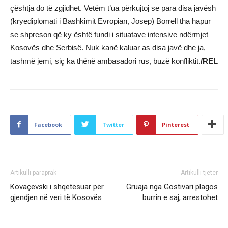
çështja do të zgjidhet. Vetëm t’ua përkujtoj se para disa javësh
(kryediplomati i Bashkimit Evropian, Josep) Borrell tha hapur
se shpreson që ky është fundi i situatave intensive ndërmjet
Kosovës dhe Serbisë. Nuk kanë kaluar as disa javë dhe ja,
tashmë jemi, siç ka thënë ambasadori rus, buzë konfliktit.
/REL
Facebook
Twitter
Pinterest
Artikulli paraprak
Artikulli tjetër
Kovaçevski i shqetësuar për
Gruaja nga Gostivari plagos
gjendjen në veri të Kosovës
burrin e saj, arrestohet