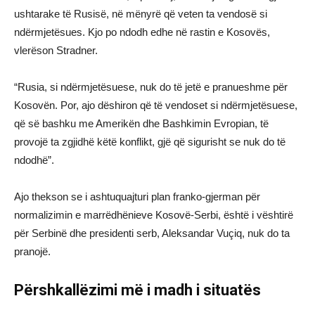
ushtarake të Rusisë, në mënyrë që veten ta vendosë si
ndërmjetësues. Kjo po ndodh edhe në rastin e Kosovës,
vlerëson Stradner.
“Rusia, si ndërmjetësuese, nuk do të jetë e pranueshme për
Kosovën. Por, ajo dëshiron që të vendoset si ndërmjetësuese,
që së bashku me Amerikën dhe Bashkimin Evropian, të
provojë ta zgjidhë këtë konflikt, gjë që sigurisht se nuk do të
ndodhë”.
Ajo thekson se i ashtuquajturi plan franko-gjerman për
normalizimin e marrëdhënieve Kosovë-Serbi, është i vështirë
për Serbinë dhe presidenti serb, Aleksandar Vuçiq, nuk do ta
pranojë.
Përshkallëzimi më i madh i situatës