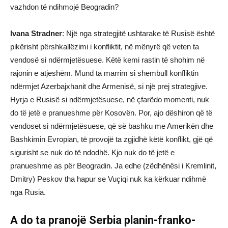
vazhdon të ndihmojë Beogradin?
Ivana Stradner
: Një nga strategjitë ushtarake të Rusisë është
pikërisht përshkallëzimi i konfliktit, në mënyrë që veten ta
vendosë si ndërmjetësuese. Këtë kemi rastin të shohim në
rajonin e atjeshëm. Mund ta marrim si shembull konfliktin
ndërmjet Azerbajxhanit dhe Armenisë, si një prej strategjive.
Hyrja e Rusisë si ndërmjetësuese, në çfarëdo momenti, nuk
do të jetë e pranueshme për Kosovën. Por, ajo dëshiron që të
vendoset si ndërmjetësuese, që së bashku me Amerikën dhe
Bashkimin Evropian, të provojë ta zgjidhë këtë konflikt, gjë që
sigurisht se nuk do të ndodhë. Kjo nuk do të jetë e
pranueshme as për Beogradin. Ja edhe (zëdhënësi i Kremlinit,
Dmitry) Peskov tha hapur se Vuçiqi nuk ka kërkuar ndihmë
nga Rusia.
A do ta pranojë Serbia planin-franko-