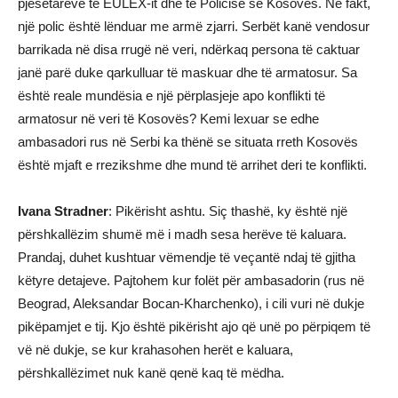
pjesëtarëve të EULEX-it dhe të Policisë së Kosovës. Në fakt,
një polic është lënduar me armë zjarri. Serbët kanë vendosur
barrikada në disa rrugë në veri, ndërkaq persona të caktuar
janë parë duke qarkulluar të maskuar dhe të armatosur. Sa
është reale mundësia e një përplasjeje apo konflikti të
armatosur në veri të Kosovës? Kemi lexuar se edhe
ambasadori rus në Serbi ka thënë se situata rreth Kosovës
është mjaft e rrezikshme dhe mund të arrihet deri te konflikti.
Ivana Stradner
: Pikërisht ashtu. Siç thashë, ky është një
përshkallëzim shumë më i madh sesa herëve të kaluara.
Prandaj, duhet kushtuar vëmendje të veçantë ndaj të gjitha
këtyre detajeve. Pajtohem kur folët për ambasadorin (rus në
Beograd, Aleksandar Bocan-Kharchenko), i cili vuri në dukje
pikëpamjet e tij. Kjo është pikërisht ajo që unë po përpiqem të
vë në dukje, se kur krahasohen herët e kaluara,
përshkallëzimet nuk kanë qenë kaq të mëdha.