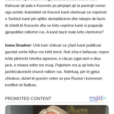
theksuar që pala e Kosovës po përpiqet që ta pastrojë veriun
nga serbët. Autoritetet në Kosovë kanë vlerësuar se veprimet
e Serbisë kanë për qëllim destabilizimin dhe ndarjen de-facto
të shtetit të Kosovës dhe se këto veprime kanë si prapavijë
gjeopolitike ndikimin rus. A kanë bazë reale këto vlerësime?
Ivana Stradner
: Unë kam shikuar se çfarë kanë publikuar
gazetat serbe lidhur me këtë temë. Nuk isha e befasuar, sepse
ishte pikërisht retorika agresive, e cila po zgjat tash e disa
javë, e mbase edhe me muaj. Pajtohem me ju që këtu ka
jashtëzakonisht shumë ndikim rus. Ndërkaq, për të gjetur
shkakun, duhet të pyesim veten se pse Rusisë i konvenon
konflikti në Ballkan.