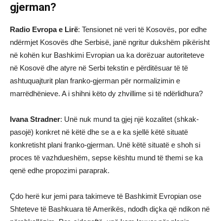
gjerman?
Radio Evropa e Lirë
: Tensionet në veri të Kosovës, por edhe
ndërmjet Kosovës dhe Serbisë, janë ngritur dukshëm pikërisht
në kohën kur Bashkimi Evropian ua ka dorëzuar autoriteteve
në Kosovë dhe atyre në Serbi tekstin e përditësuar të të
ashtuquajturit plan franko-gjerman për normalizimin e
marrëdhënieve. A i shihni këto dy zhvillime si të ndërlidhura?
Ivana Stradner
: Unë nuk mund ta gjej një kozalitet (shkak-
pasojë) konkret në këtë dhe se a e ka sjellë këtë situatë
konkretisht plani franko-gjerman. Unë këtë situatë e shoh si
proces të vazhdueshëm, sepse kështu mund të themi se ka
qenë edhe propozimi paraprak.
Çdo herë kur jemi para takimeve të Bashkimit Evropian ose
Shteteve të Bashkuara të Amerikës, ndodh diçka që ndikon në