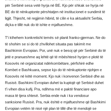
për Serbinë sesa vetë hyrja në BE. Kjo për shkak se hyrja në
BE do të nënkuptonte përshtatjen në institucionet e sundimit të
ligjit. Thjesht, në regjimin hibrid, të cilin e ka aktualisht Serbia,
diçka e tillë nuk do të ishte e mjaftueshme.
T’i kthehem konkretisht temës së planit franko-gjerman. Ne do
të shohim se si do të zhvillohet situata pas takimit me
Bashkimin Evropian. Por, unë nuk e besoj që për Serbinë do të
jetë e pranueshme aq lehtë që të mbështesë hyrjen e plotë të
Kosovës në organizatat ndërkombëtare, përfshirë edhe
Kombet e Bashkuara, sepse kjo do të nënkuptonte njohjen e
Kosovës në këtë moment. Kjo nuk i konvenon Serbisë dhe as
Rusisë. Bashkimi Evropian duhet ta kuptojë që Serbisë duhet
t’i vihen disa kufij. Pra, ndihma më e paktë financiare apo
masa të tjera shtesë. Serbia ende nuk i ka vendosur
sanksione Rusisë. Pra, nuk është e mjaftueshme që Bashkimi
Evropian vetëm të nisë një plan të tillë dhe të mendojë se