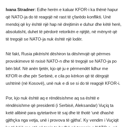
Ivana Stradner
: Edhe herën e kaluar KFOR-i ka thënë hapur
që NATO-ja do të reagojë në rast të çfarëdo konflikti. Unë
mendoj që ky është një hap në drejtimin e duhur dhe këtë herë,
absolutisht, duhet të përdorë retorikën e njëjtë, në mënyrë që
të tregojë se NATO-ja nuk është një lodër.
Në fakt, Rusia pikërisht dëshiron ta dëshmojë që përmes
provokimeve të nxisë NATO-n dhe të tregojë se NATO-ja po
bën blof. Në anën tjetër, kjo që ju e përmendët lidhur me
KFOR-in dhe për Serbinë, e cila po kërkon që të dërgojë
ushtrinë (në Kosovë), unë nuk e di se si do të reagojë KFOR-i.
Por, kjo nuk është aq e rëndësishme aq sa është e
rëndësishme që presidenti (i Serbisë, Aleksandar) Vuçiq ta
ketë alibinë para qytetarëve të saj dhe të thotë ‘unë dhashë
gjithçka nga vetja, unë i provova të gjitha’. Ky vendim i Vuçiqit