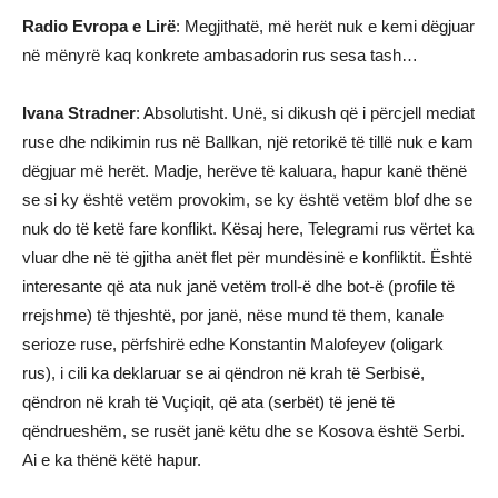
Radio Evropa e Lirë
: Megjithatë, më herët nuk e kemi dëgjuar
në mënyrë kaq konkrete ambasadorin rus sesa tash…
Ivana Stradner
: Absolutisht. Unë, si dikush që i përcjell mediat
ruse dhe ndikimin rus në Ballkan, një retorikë të tillë nuk e kam
dëgjuar më herët. Madje, herëve të kaluara, hapur kanë thënë
se si ky është vetëm provokim, se ky është vetëm blof dhe se
nuk do të ketë fare konflikt. Kësaj here, Telegrami rus vërtet ka
vluar dhe në të gjitha anët flet për mundësinë e konfliktit. Është
interesante që ata nuk janë vetëm troll-ë dhe bot-ë (profile të
rrejshme) të thjeshtë, por janë, nëse mund të them, kanale
serioze ruse, përfshirë edhe Konstantin Malofeyev (oligark
rus), i cili ka deklaruar se ai qëndron në krah të Serbisë,
qëndron në krah të Vuçiqit, që ata (serbët) të jenë të
qëndrueshëm, se rusët janë këtu dhe se Kosova është Serbi.
Ai e ka thënë këtë hapur.