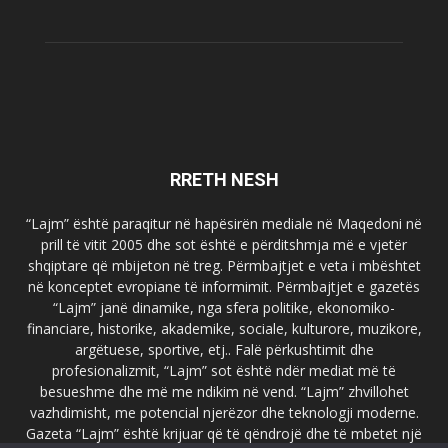
RRETH NESH
“Lajm” është paraqitur në hapësirën mediale në Maqedoni në
prill të vitit 2005 dhe sot është e përditshmja më e vjetër
shqiptare që mbijeton në treg. Përmbajtjet e veta i mbështet
në konceptet evropiane të informimit. Përmbajtjet e gazetës
“Lajm” janë dinamike, nga sfera politike, ekonomiko-
financiare, historike, akademike, sociale, kulturore, muzikore,
argëtuese, sportive, etj.. Falë përkushtimit dhe
profesionalizmit, “Lajm” sot është ndër mediat më të
besueshme dhe më me ndikim në vend. “Lajm” zhvillohet
vazhdimisht, me potencial njerëzor dhe teknologji moderne.
Gazeta “Lajm” është krijuar që të qëndrojë dhe të mbetet një