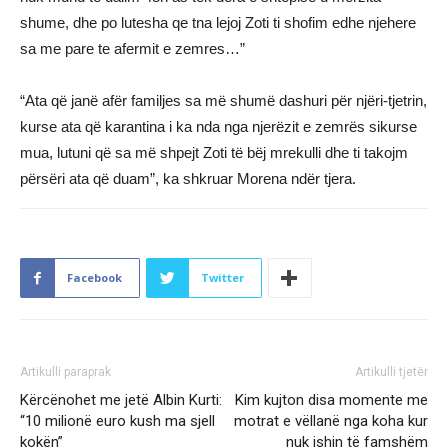
shume, dhe po lutesha qe tna lejoj Zoti ti shofim edhe njehere
sa me pare te afermit e zemres…”
“Ata që janë afër familjes sa më shumë dashuri për njëri-tjetrin,
kurse ata që karantina i ka nda nga njerëzit e zemrës sikurse
mua, lutuni që sa më shpejt Zoti të bëj mrekulli dhe ti takojm
përsëri ata që duam”, ka shkruar Morena ndër tjera.
Facebook
Twitter
Artikulli paraprak
Artikulli tjetër
Kërcënohet me jetë Albin Kurti:
Kim kujton disa momente me
“10 milionë euro kush ma sjell
motrat e vëllanë nga koha kur
kokën”
nuk ishin të famshëm