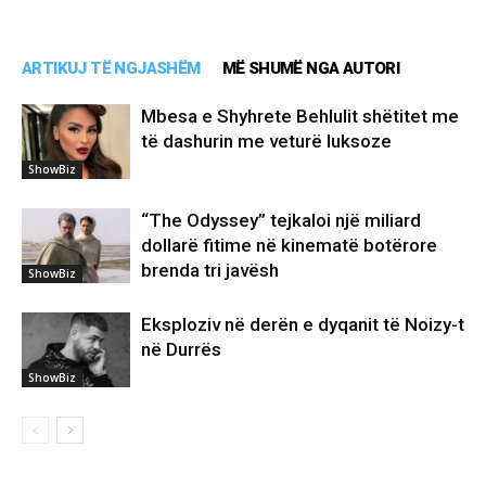
ARTIKUJ TË NGJASHËM
MË SHUMË NGA AUTORI
Mbesa e Shyhrete Behlulit shëtitet me
të dashurin me veturë luksoze
ShowBiz
“The Odyssey” tejkaloi një miliard
dollarë fitime në kinematë botërore
brenda tri javësh
ShowBiz
Eksploziv në derën e dyqanit të Noizy-t
në Durrës
ShowBiz