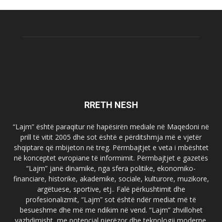
RRETH NESH
“Lajm” është paraqitur në hapësirën mediale në Maqedoni në
prill të vitit 2005 dhe sot është e përditshmja më e vjetër
shqiptare që mbijeton në treg. Përmbajtjet e veta i mbështet
në konceptet evropiane të informimit. Përmbajtjet e gazetës
“Lajm” janë dinamike, nga sfera politike, ekonomiko-
financiare, historike, akademike, sociale, kulturore, muzikore,
argëtuese, sportive, etj.. Falë përkushtimit dhe
profesionalizmit, “Lajm” sot është ndër mediat më të
besueshme dhe më me ndikim në vend. “Lajm” zhvillohet
vazhdimisht, me potencial njerëzor dhe teknologji moderne.