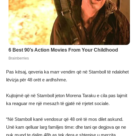
Pas kësaj, qeveria ka marr vendim që në Stamboll të ndalohet
lëvizja për 48 orët e ardhshme.
Kujtojmë që në Stamboll jeton Morena Taraku e cila pas lajmit
ka reaguar me një mesazh të gjatë në rrjetet sociale.
“Në Stamboll kanë vendosur që 48 orë të mos dilet askund.
Unë kam qelluar larg familjes time: dhe tani qe degjova qe ne
nuk mund te dalim 48h as tek dera e shtepise u merzita