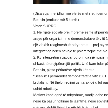
(Disa sqarime lidhur me vlerësimet rreth demonst
Beshlin (emituar më 5 korrik)
Veton SURROI
1. Në rrjete sociale prej mbrëmë është shpërnda
arsye për organizimin e demonstratave të vitit
një zinxhir reagimesh të ndryshme — prej atyre 
integritet që ndien nevojë të polemizojnë me një p
2. Ky interpretim i gabuar buron nga një ngatë
shkasit të drejtpërdrejtë politik. Unë kam folur 
Beshlin, pjesa përkatëse rrjedh kështu:
“Beshlin: I përmendët demonstratat e vitit 1981
brutalisht. Në thelb, regjimi ushtarak që u fut p
ushtri mbeti aty.
Motivet kanë qenë të ndryshme, madje edhe ne n
nëse ka pasur ndikime të jashtme, nëse sovjeti
mënyre, është thjesht e vështirë të thuhet.