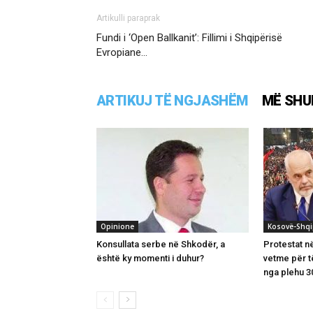
Artikulli paraprak
Fundi i ‘Open Ballkanit’: Fillimi i Shqipërisë
Evropiane…
ARTIKUJ TË NGJASHËM
MË SHU
Opinione
Kosovë-Shqi
Konsullata serbe në Shkodër, a
Protestat n
është ky momenti i duhur?
vetme për t
nga plehu 3