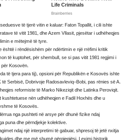
esve të tjerë vitin e kaluar: Faton Topallit, i cili ishte
atave të vitit 1981, dhe Azem Vllasit, pjesëtar i udhëheqjes
imin e mëtejmë të tyre.
e është i rëndësishëm për ndërtimin e një rrëfimi kritik
hmon të kuptohet, për shembull, se si pas vitit 1981 regjimi i
es për Kosovën.
a të tjera para tij), opsioni për Republikën e Kosovës ishte
LK të Serbisë, Dobrivoje Radosavleviq–Bobi, pas rënies së A.
eqjes reformiste të Marko Nikeziqit dhe Latinka Peroviqit.
et kushtetuese nën udhëheqjen e Fadil Hoxhës dhe u
dryshme të Kosovës.
rrua nga pushteti në arsye për dhunë fizike ndaj
ga puna dhe përndjekje kolektive.
imet ndaj një interpretimi të gabuar, shpresoj të jetë nxitja
ujdes dhe me më shumë përgjegjësi. Leximi historik