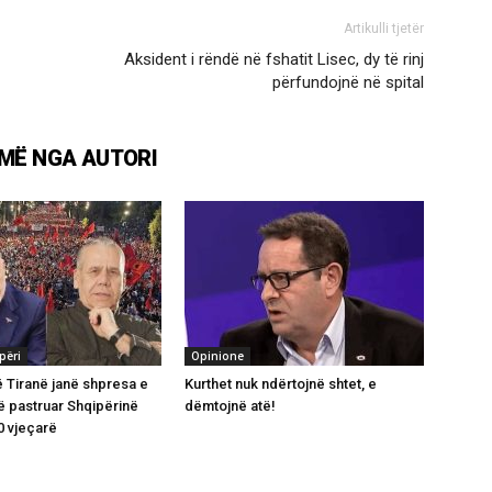
Artikulli tjetër
Aksident i rëndë në fshatit Lisec, dy të rinj
përfundojnë në spital
MË NGA AUTORI
përi
Opinione
ë Tiranë janë shpresa e
Kurthet nuk ndërtojnë shtet, e
ë pastruar Shqipërinë
dëmtojnë atë!
0 vjeçarë