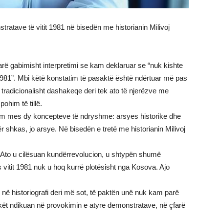
ratave të vitit 1981 në bisedën me historianin Milivoj
rë gabimisht interpretimi se kam deklaruar se “nuk kishte
 1981”. Mbi këtë konstatim të pasaktë është ndërtuar më pas
tradicionalisht dashakeqe deri tek ato të njerëzve me
ohim të tillë.
rrim mes dy koncepteve të ndryshme: arsyes historike dhe
për shkas, jo arsye. Në bisedën e tretë me historianin Milivoj
. Ato u cilësuan kundërrevolucion, u shtypën shumë
as vitit 1981 nuk u hoq kurrë plotësisht nga Kosova. Ajo
ë historiografi deri më sot, të paktën unë nuk kam parë
kët ndikuan në provokimin e atyre demonstratave, në çfarë