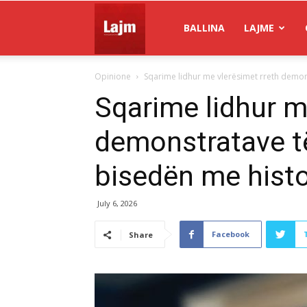
Gazeta
BALLINA
LAJME
Opinione
Sqarime lidhur me vlerësimet rreth demons
Lajm
Sqarime lidhur m
demonstratave të
bisedën me histor
July 6, 2026
Facebook
Share