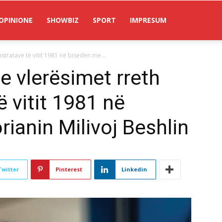
OPINIONE
SHOWBIZ
SPORT
IMPRESUM
tratave të vitit 1981 në bisedën me...
e vlerësimet rreth
 vitit 1981 në
ianin Milivoj Beshlin
Twitter
Pinterest
Linkedin