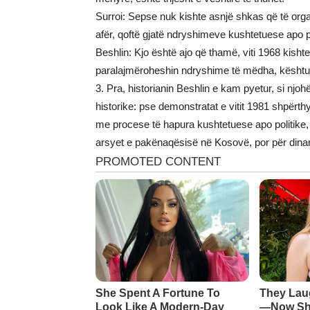
Surroi: Sepse nuk kishte asnjë shkas që të or
afër, qoftë gjatë ndryshimeve kushtetuese apo
Beshlin: Kjo është ajo që thamë, viti 1968 kishte
paralajmëroheshin ndryshime të mëdha, kështu
3. Pra, historianin Beshlin e kam pyetur, si njoh
historike: pse demonstratat e vitit 1981 shpërth
me procese të hapura kushtetuese apo politike,
arsyet e pakënaqësisë në Kosovë, por për dina