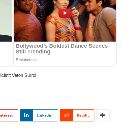
icistit Veton Surroi
nterest
Linkedin
ReddIt