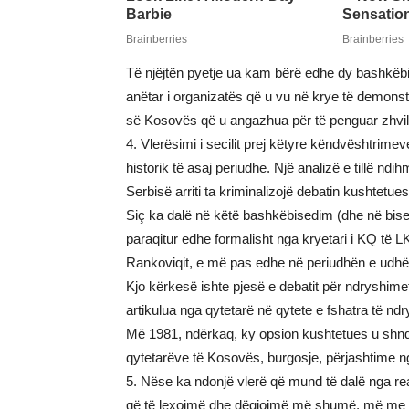
Të njëjtën pyetje ua kam bërë edhe dy bashkëbisedu
anëtar i organizatës që u vu në krye të demonstr
së Kosovës që u angazhua për të penguar zhvill
4. Vlerësimi i secilit prej këtyre këndvështrimev
historik të asaj periudhe. Një analizë e tillë ndi
Serbisë arriti ta kriminalizojë debatin kushtetu
Siç ka dalë në këtë bashkëbisedim (dhe në bised
paraqitur edhe formalisht nga kryetari i KQ të 
Rankoviqit, e më pas edhe në periudhën e udhëh
Kjo kërkesë ishte pjesë e debatit për ndryshim
artikulua nga qytetarë në qytete e fshatra të n
Më 1981, ndërkaq, ky opsion kushtetues u shndë
qytetarëve të Kosovës, burgosje, përjashtime n
5. Nëse ka ndonjë vlerë që mund të dalë nga reag
që të lexojmë dhe dëgjojmë më shumë, më me k