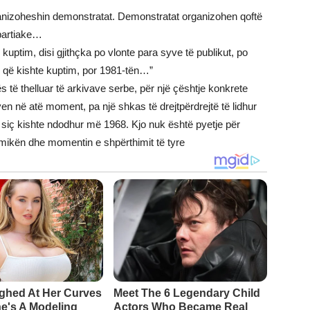
ganizoheshin demonstratat. Demonstratat organizohen qoftë
 partiake…
 kuptim, disi gjithçka po vlonte para syve të publikut, po
 që kishte kuptim, por 1981-tën…”
ës të thelluar të arkivave serbe, për një çështje konkrete
yen në atë moment, pa një shkas të drejtpërdrejtë të lidhur
 siç kishte ndodhur më 1968. Kjo nuk është pyetje për
mikën dhe momentin e shpërthimit të tyre