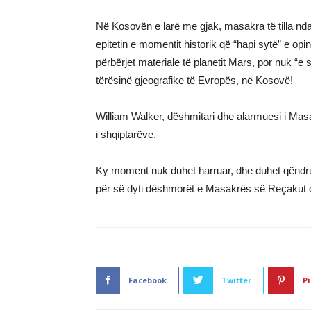
Në Kosovën e larë me gjak, masakra të tilla nda
epitetin e momentit historik që “hapi sytë” e opin
përbërjet materiale të planetit Mars, por nuk “e
tërësinë gjeografike të Evropës, në Kosovë!
William Walker, dëshmitari dhe alarmuesi i Mas
i shqiptarëve.
Ky moment nuk duhet harruar, dhe duhet qëndrua
për së dyti dëshmorët e Masakrës së Reçakut dh
Facebook
Twitter
Pi