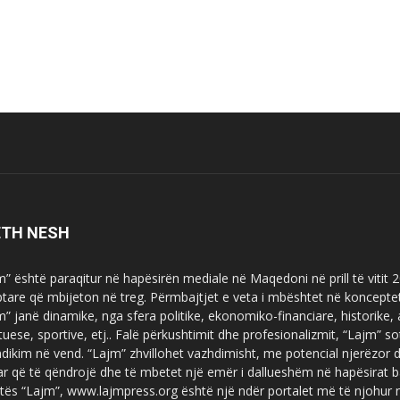
ETH NESH
m” është paraqitur në hapësirën mediale në Maqedoni në prill të vitit
ptare që mbijeton në treg. Përmbajtjet e veta i mbështet në koncepte
m” janë dinamike, nga sfera politike, ekonomiko-financiare, historike,
tuese, sportive, etj.. Falë përkushtimit dhe profesionalizmit, “Lajm
dikim në vend. “Lajm” zhvillohet vazhdimisht, me potencial njerëzor
uar që të qëndrojë dhe të mbetet një emër i dallueshëm në hapësirat b
tës “Lajm”, www.lajmpress.org është një ndër portalet më të njohur