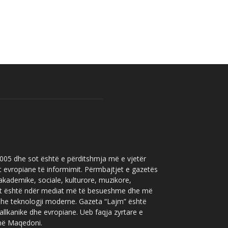
 2005 dhe sot është e përditshmja më e vjetër
t evropiane të informimit. Përmbajtjet e gazetës
 akademike, sociale, kulturore, muzikore,
” sot është ndër mediat më të besueshme dhe më
 dhe teknologji moderne. Gazeta “Lajm” është
allkanike dhe evropiane. Ueb faqja zyrtare e
 në Maqedoni.