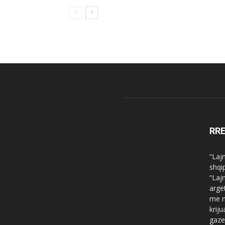
RR
“Laj
shqi
“Laj
argë
me n
krij
gaze