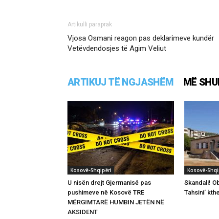
Artikulli paraprak
Vjosa Osmani reagon pas deklarimeve kundër
Vetëvdendosjes të Agim Veliut
ARTIKUJ TË NGJASHËM
MË SHU
Kosovë-Shqipëri
Kosovë-Shqi
U nisën drejt Gjermanisë pas
Skandali! Ob
pushimeve në Kosovë TRE
Tahsini’ kth
MËRGIMTARË HUMBIN JETËN NË
AKSIDENT