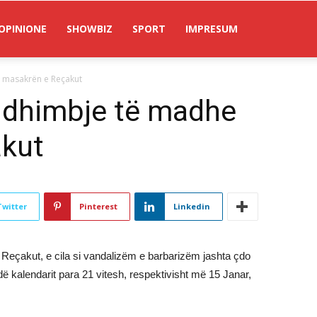
OPINIONE
SHOWBIZ
SPORT
IMPRESUM
 masakrën e Reçakut
 dhimbje të madhe
kut
Twitter
Pinterest
Linkedin
eçakut, e cila si vandalizëm e barbarizëm jashta çdo
ë kalendarit para 21 vitesh, respektivisht më 15 Janar,