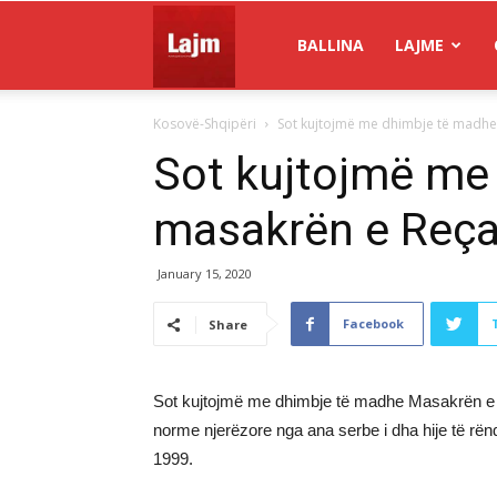
Gazeta
BALLINA
LAJME
Kosovë-Shqipëri
Sot kujtojmë me dhimbje të madhe
Lajm
Sot kujtojmë me
masakrën e Reça
January 15, 2020
Facebook
Share
Sot kujtojmë me dhimbje të madhe Masakrën e R
norme njerëzore nga ana serbe i dha hije të rënd
1999.