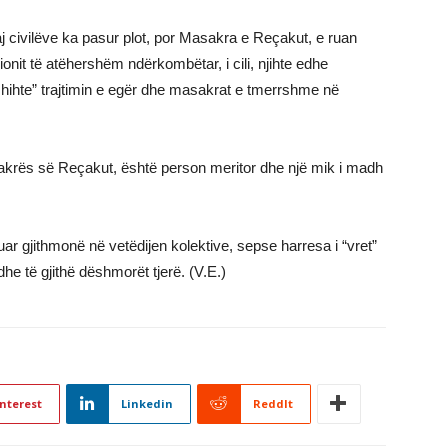
j civilëve ka pasur plot, por Masakra e Reçakut, e ruan
ionit të atëhershëm ndërkombëtar, i cili, njihte edhe
 shihte” trajtimin e egër dhe masakrat e tmerrshme në
akrës së Reçakut, është person meritor dhe një mik i madh
r gjithmonë në vetëdijen kolektive, sepse harresa i “vret”
e të gjithë dëshmorët tjerë. (V.E.)
nterest
Linkedin
ReddIt