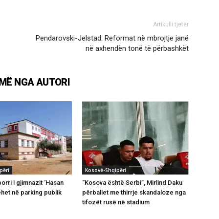
Artikulli tjetër
Pendarovski-Jelstad: Reformat në mbrojtje janë
në axhendën tonë të përbashkët
MË NGA AUTORI
përi
Kosovë-Shqipëri
orri i gjimnazit ‘Hasan
“Kosova është Serbi”, Mirlind Daku
ehet në parking publik
përballet me thirrje skandaloze nga
tifozët rusë në stadium