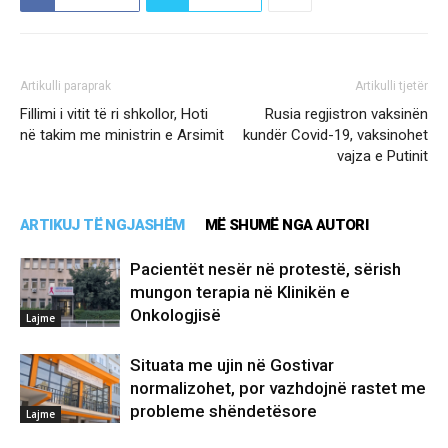
Artikulli paraprak
Artikulli tjetër
Fillimi i vitit të ri shkollor, Hoti
Rusia regjistron vaksinën
në takim me ministrin e Arsimit
kundër Covid-19, vaksinohet
vajza e Putinit
ARTIKUJ TË NGJASHËM
MË SHUMË NGA AUTORI
Pacientët nesër në protestë, sërish
mungon terapia në Klinikën e
Onkologjisë
Lajme
Situata me ujin në Gostivar
normalizohet, por vazhdojnë rastet me
probleme shëndetësore
Lajme