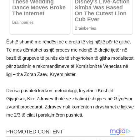
Është shumë me rëndësi që e drejta të vlej njëjtë për të gjithë.
Të mos dëmtohet asnjë proces me ndonjë të drejtë tjetër në
bazë të grupeve të punës do të shqyrtohen të gjitha modalitetet
për zbatimin e rekomandimeve të Komisionit të Venecias në
ligj – tha Zoran Zaev, Kryeministër.
Derisa pushteti kërkon metodologji, kryetari i Këshillit
Gjyqësor, Kire Zdravev thotë se zbatimi i shqipes në Gjyqësor
zvarrit procedurat. Zdravev nuk komenton ndryshimet e ligjeve
me 2/3 të cilat i paralajmëron pushteti.