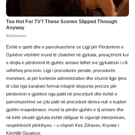
Është e qartë dhe e pamohueshme se Ligji për Përdorimin e
Gjuhëve vështirë mund të zbatohet në gjykata, posaçërisht kur
e drejta e përdorimit të gjuhës amtare lidhet me gjykatësin i cili
udhëheq procesin. Ligji i procedurës penale, procedurës
monetare, ai për konteste administrative dhe shumë ligje tjera
të cilat nga karakteri formal mbajnë dispozita precize për
përdorimin e gjuhëve nga palët në procedurë dhe është e
pamohueshme se çdo palë në procedurë derisa nuk e kupton
gjuhën maqedonase, mund ta përdor gjuhën e tij amtare dhe
në këtë situatë gjykata është obliguar të sigurojë interpretues,
respektivisht përkthyes – u shpreh Kire Zdravev, Kryetar i
Këshillit Gjyqësor.