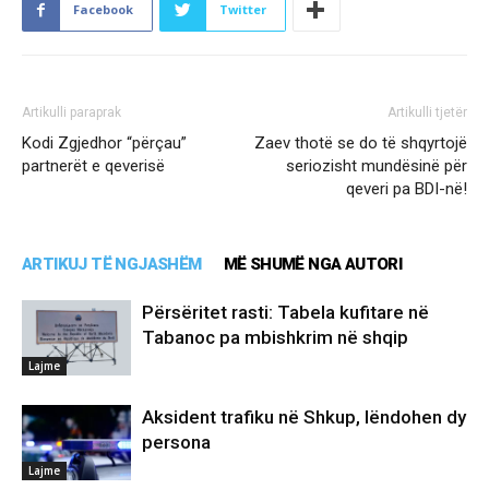
Facebook
Twitter
Artikulli paraprak
Artikulli tjetër
Kodi Zgjedhor “përçau”
Zaev thotë se do të shqyrtojë
partnerët e qeverisë
seriozisht mundësinë për
qeveri pa BDI-në!
ARTIKUJ TË NGJASHËM
MË SHUMË NGA AUTORI
Përsëritet rasti: Tabela kufitare në
Tabanoc pa mbishkrim në shqip
Lajme
Aksident trafiku në Shkup, lëndohen dy
persona
Lajme