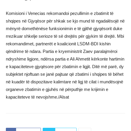
Komisioni i Venecias rekomandoi pezullimin e zbatimit të
shqipes në Gjyqësor për shkak se kjo mund të ngadalësojë në
mënyrë domethënëse funksionimin e të gjithë gjyqësorit duke
rrezikuar shkelje serioze të së drejtës për gjykim të drejtë. Mbi
rekomandimet, partnerët e koalicionit LSDM-BDI kishin
qëndrime të ndara. Partia e kryeministrit Zaev paralajmëroi
ndryshime ligjore, ndërsa partia e Ali Ahmetit kërkonte hartimin
e kapaciteteve gjyqësore për zbatimin e ligjit. Ditë më parë, dy
subjektet njoftuan se janë pajtuar që zbatimi i shqipes të bëhet
në kuadër të dispozitave kalimtare në ligj të cilat i mundësojnë
organeve zbatimin e gjuhës në përputhje me krijimin e
kapaciteteve të nevojshme./Alsat