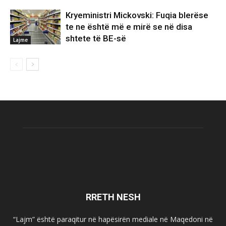
Kryeministri Mickovski: Fuqia blerëse
te ne është më e mirë se në disa
shtete të BE-së
Lajme
RRETH NESH
“Lajm” është paraqitur në hapësirën mediale në Maqedoni në