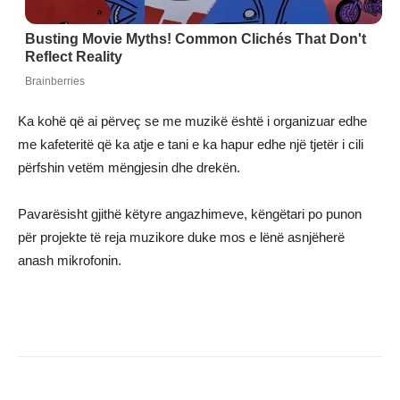
Ka kohë që ai përveç se me muzikë është i organizuar edhe
me kafeteritë që ka atje e tani e ka hapur edhe një tjetër i cili
përfshin vetëm mëngjesin dhe drekën.
Pavarësisht gjithë këtyre angazhimeve, këngëtari po punon
për projekte të reja muzikore duke mos e lënë asnjëherë
anash mikrofonin.