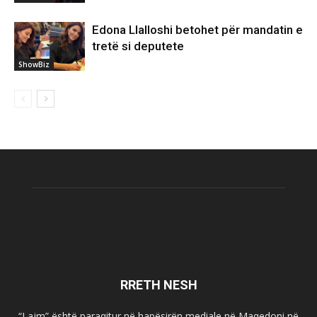
Edona Llalloshi betohet për mandatin e
tretë si deputete
ShowBiz
RRETH NESH
“Lajm” është paraqitur në hapësirën mediale në Maqedoni në