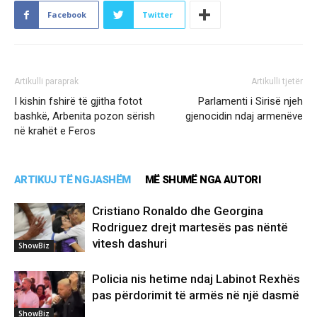
Facebook
Twitter
Artikulli paraprak
Artikulli tjetër
I kishin fshirë të gjitha fotot
Parlamenti i Sirisë njeh
bashkë, Arbenita pozon sërish
gjenocidin ndaj armenëve
në krahët e Feros
ARTIKUJ TË NGJASHËM
MË SHUMË NGA AUTORI
Cristiano Ronaldo dhe Georgina
Rodriguez drejt martesës pas nëntë
vitesh dashuri
ShowBiz
Policia nis hetime ndaj Labinot Rexhës
pas përdorimit të armës në një dasmë
ShowBiz