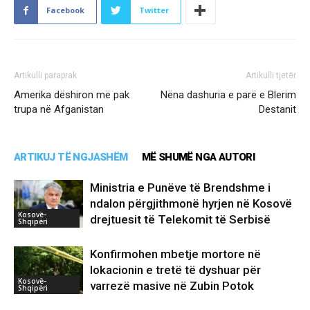
Facebook
Twitter
Artikulli paraprak
Artikulli tjetër
Amerika dëshiron më pak
Nëna dashuria e parë e Blerim
trupa në Afganistan
Destanit
ARTIKUJ TË NGJASHËM
MË SHUMË NGA AUTORI
Ministria e Punëve të Brendshme i
ndalon përgjithmonë hyrjen në Kosovë
Kosovë-
drejtuesit të Telekomit të Serbisë
Shqipëri
Konfirmohen mbetje mortore në
lokacionin e tretë të dyshuar për
Kosovë-
varrezë masive në Zubin Potok
Shqipëri