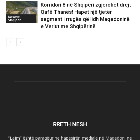
Korridori 8 në Shqipëri zgjerohet drejt
Qafë Thanës! Hapet një tjetër
Kosovë-
segment i rrugës që lidh Maqedoninë
Shqipëri
e Veriut me Shqipërinë
RRETH NESH
“Lajm” është paraqitur në hapësirën mediale në Maqedoni në