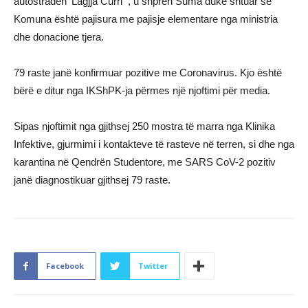
autostradën ‘Lagjja Curri’”, u shpreh Suma duke shtuar se
Komuna është pajisura me pajisje elementare nga ministria
dhe donacione tjera.
79 raste janë konfirmuar pozitive me Coronavirus. Kjo është
bërë e ditur nga IKShPK-ja përmes një njoftimi për media.
Sipas njoftimit nga gjithsej 250 mostra të marra nga Klinika
Infektive, gjurmimi i kontakteve të rasteve në terren, si dhe nga
karantina në Qendrën Studentore, me SARS CoV-2 pozitiv
janë diagnostikuar gjithsej 79 raste.
Facebook
Twitter