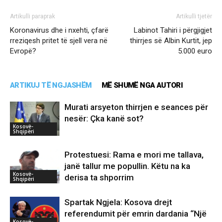
Artikulli paraprak
Artikulli tjetër
Koronavirus dhe i nxehti, çfarë
Labinot Tahiri i përgjigjet
rreziqesh pritet të sjell vera në
thirrjes së Albin Kurtit, jep
Evropë?
5.000 euro
ARTIKUJ TË NGJASHËM
MË SHUMË NGA AUTORI
Murati arsyeton thirrjen e seances për
nesër: Çka kanë sot?
Kosovë-
Shqipëri
Protestuesi: Rama e mori me tallava,
janë tallur me popullin. Këtu na ka
Kosovë-
derisa ta shporrim
Shqipëri
Spartak Ngjela: Kosova drejt
referendumit për emrin dardania “Një
Kosovë-