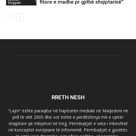
fitore e madhe pr gjithë shqiptarinë”
Shqipëri
RRETH NESH
“Lajm” është paraqitur në hapësirën mediale në Maqedoni në
prill të vitit 2005 dhe sot është e përditshmja më e vjetër
shqiptare që mbijeton në treg. Përmbajtjet e veta i mbështet
në konceptet evropiane të informimit. Përmbajtjet e gazetës