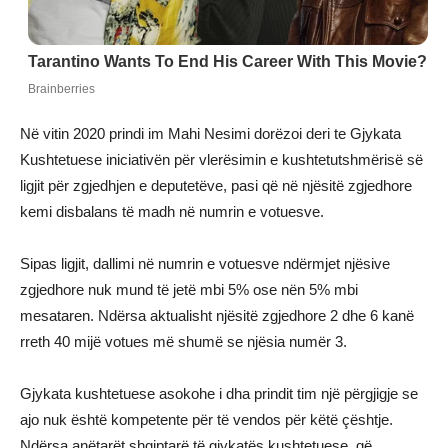
Në vitin 2020 prindi im Mahi Nesimi dorëzoi deri te Gjykata
Kushtetuese iniciativën për vlerësimin e kushtetutshmërisë së
ligjit për zgjedhjen e deputetëve, pasi që në njësitë zgjedhore
kemi disbalans të madh në numrin e votuesve.
Sipas ligjit, dallimi në numrin e votuesve ndërmjet njësive
zgjedhore nuk mund të jetë mbi 5% ose nën 5% mbi
mesataren. Ndërsa aktualisht njësitë zgjedhore 2 dhe 6 kanë
rreth 40 mijë votues më shumë se njësia numër 3.
Gjykata kushtetuese asokohe i dha prindit tim një përgjigje se
ajo nuk është kompetente për të vendos për këtë çështje.
Ndërsa anëtarët shqiptarë të gjykatës kushtetuese, që