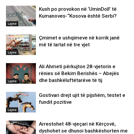
Kush po provokon në ‘UminDoll’ të
Kumanoves-“Kosova është Serbi?
Lajme
Çmimet e ushqimeve në korrik janë
më të lartat në tre vjet
Lajme
Ali Ahmeti përkujton 28-vjetorin e
rënies së Bekim Berishës – Abejës
dhe bashkëluftëtarëve të tij
Lajme
Gostivari drejt ujit të pijshëm, testet e
fundit pozitive
Lajme
Arrestohet 48-vjeçari në Kërçovë,
dyshohet se dhunoi bashkëshorten me