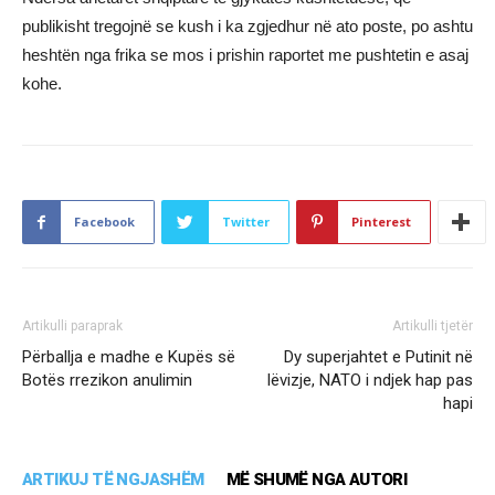
publikisht tregojnë se kush i ka zgjedhur në ato poste, po ashtu
heshtën nga frika se mos i prishin raportet me pushtetin e asaj
kohe.
Facebook
Twitter
Pinterest
Artikulli paraprak
Artikulli tjetër
Përballja e madhe e Kupës së
Dy superjahtet e Putinit në
Botës rrezikon anulimin
lëvizje, NATO i ndjek hap pas
hapi
ARTIKUJ TË NGJASHËM
MË SHUMË NGA AUTORI