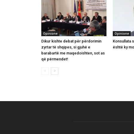
Opinione
Opinione
Dikur kishte debat për përdorimin
Konsullata 
zyrtar të shqipes, si gjuhë e
është ky mo
barabartë me maqedoishten, sot as
që përmendet!