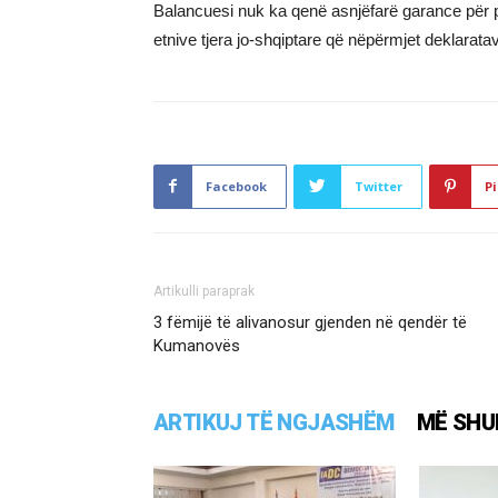
Balancuesi nuk ka qenë asnjëfarë garance për 
etnive tjera jo-shqiptare që nëpërmjet deklarata
Facebook
Twitter
Pi
Artikulli paraprak
3 fëmijë të alivanosur gjenden në qendër të
Kumanovës
ARTIKUJ TË NGJASHËM
MË SHU