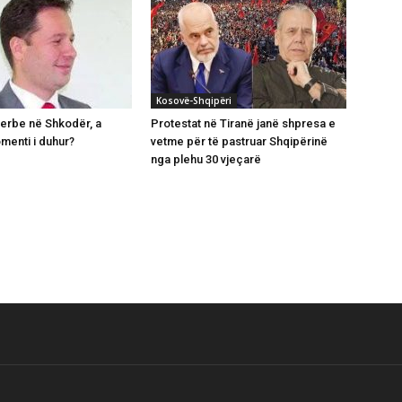
Kosovë-Shqipëri
serbe në Shkodër, a
Protestat në Tiranë janë shpresa e
menti i duhur?
vetme për të pastruar Shqipërinë
nga plehu 30 vjeçarë