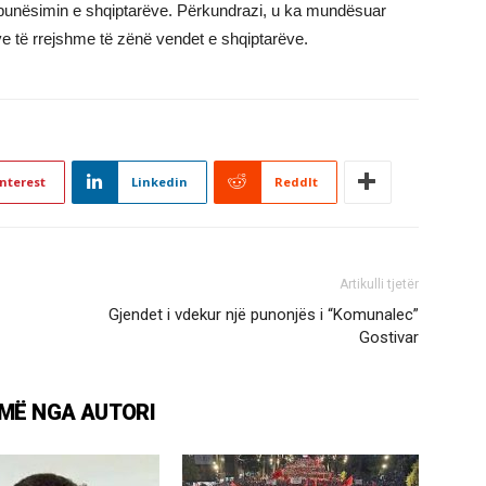
punësimin e shqiptarëve. Përkundrazi, u ka mundësuar
ve të rrejshme të zënë vendet e shqiptarëve.
nterest
Linkedin
ReddIt
Artikulli tjetër
Gjendet i vdekur një punonjës i “Komunalec”
Gostivar
MË NGA AUTORI