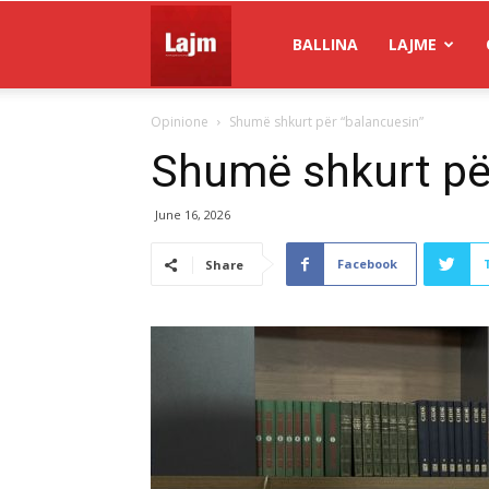
Gazeta
BALLINA
LAJME
Opinione
Shumë shkurt për “balancuesin”
Lajm
Shumë shkurt pë
June 16, 2026
Facebook
Share