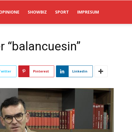
OPINIONE
SHOWBIZ
SPORT
IMPRESUM
r “balancuesin”
Twitter
Pinterest
Linkedin