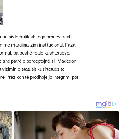
an sistematikisht nga procesi real i
n me margjinalizim institucional. Faza
 formal, pa peshë reale kushtetuese.
më shqiptarë e perceptojnë si “Maqedoni
ivizimin e statusit kushtetues të
” rrezikon të prodhojë jo integrim, por