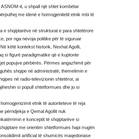
ASNOM-it, u shpall një shtet kombëtar
rputhej me idenë e homogjenitetit etnik mbi të
ja e shqiptarëve në strukturat e para shtetërore
ke, por nga nevoja politike për të siguruar
. Në këtë kontekst historik, Nexhat Agolli,
aq si figurë paradigmatike që e kuptonte
mjet popujve përbërës. Përmes angazhimit për
 gjuhës shqipe në administratë, themelimin e
qipes në radio-televizionin shtetëror, ai
jiheshin si popull shtetformues dhe jo si
homogjenizimit etnik të autoriteteve të reja
he përndjekja e Qemal Agollit nuk
katërrimin e konceptit të shqiptarëve si
 shqiptare me orientim shtetformues hapi rrugën
onsolidimit artificial të shumicës maqedonase