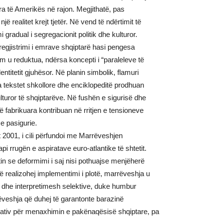
ra të Amerikës në rajon. Megjithatë, pas
jë realitet krejt tjetër. Në vend të ndërtimit të
mi gradual i segregacionit politik dhe kulturor.
 regjistrimi i emrave shqiptarë hasi pengesa
im u reduktua, ndërsa koncepti i “paraleleve të
ntitetit gjuhësor. Në planin simbolik, flamuri
sa tekstet shkollore dhe enciklopeditë prodhuan
ulturor të shqiptarëve. Në fushën e sigurisë dhe
ë fabrikuara kontribuan në rritjen e tensioneve
e pasigurie.
it 2001, i cili përfundoi me Marrëveshjen
pi rrugën e aspiratave euro-atlantike të shtetit.
tin se deformimi i saj nisi pothuajse menjëherë
ë realizohej implementimi i plotë, marrëveshja u
 dhe interpretimesh selektive, duke humbur
ëveshja që duhej të garantonte barazinë
rativ për menaxhimin e pakënaqësisë shqiptare, pa