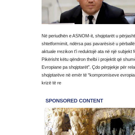
Në periudhën e ASNOM-it, shqiptarët u përjashtu
shtetformimit, ndërsa pas pavarësisë u përballë
aktuale rrezikon t’i reduktojë ata në një subjekt
Pikërisht këtu qëndron thelbi i projektit që shu
Evropiane pa shqiptarët”. Çdo përpjekje për relat
shqiptarëve në emër të “kompromiseve evropiane
krizë të re