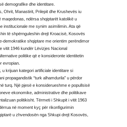
së demografike dhe identitare.
 Ohrit, Manastirit, Prilepit dhe Krushevës iu
në maqedonas, ndërsa shqiptarët katolikë u
e institucionale me synim asimilimin. Ata që
shin të shpërnguleshin drejt Kroacisë, Kosovës
tare-demokratike shqiptare me orientim perëndimor
 e vitit 1946 kundër Lëvizjes Nacional
ernative politike që e konsideronte identitetin
or evropian.
u krijuan kategori artificiale identitare si
i propagandistik “turk alhamdurila” u përdor
t në turq. Një pjesë e konsiderueshme e popullsisë
sioneve ekonomike, administrative dhe politikave
lizuan politikisht. Tërmeti i Shkupit i vitit 1963
dërrua në moment kyç për rikonfigurimin
shqiptarë u zhvendosën nga Shkupi drejt Kosovës,