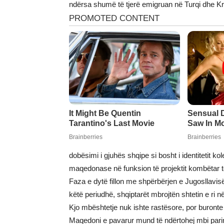
ndërsa shumë të tjerë emigruan në Turqi dhe Kr
dobësimi i gjuhës shqipe si bosht i identitetit k
maqedonase në funksion të projektit kombëtar 
Faza e dytë fillon me shpërbërjen e Jugosllavi
këtë periudhë, shqiptarët mbrojtën shtetin e ri n
Kjo mbështetje nuk ishte rastësore, por buronte n
Maqedoni e pavarur mund të ndërtohej mbi pari