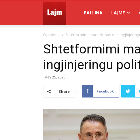
Gazeta
BALLINA
LAJME
Opinione
Shtetformimi maqedonas dhe ingjinjeringu
Lajm
Shtetformimi m
ingjinjeringu pol
May 25, 2026
Facebook
Share