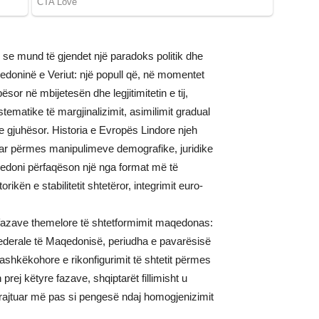
ë se mund të gjendet një paradoks politik dhe
edoninë e Veriut: një popull që, në momentet
bësor në mbijetesën dhe legjitimitetin e tij,
tematike të margjinalizimit, asimilimit gradual
 dhe gjuhësor. Historia e Evropës Lindore njeh
zuar përmes manipulimeve demografike, juridike
qedoni përfaqëson një nga format më të
ikën e stabilitetit shtetëror, integrimit euro-
ri fazave themelore të shtetformimit maqedonas:
ederale të Maqedonisë, periudha e pavarësisë
ashkëkohore e rikonfigurimit të shtetit përmes
rej këtyre fazave, shqiptarët fillimisht u
u trajtuar më pas si pengesë ndaj homogjenizimit