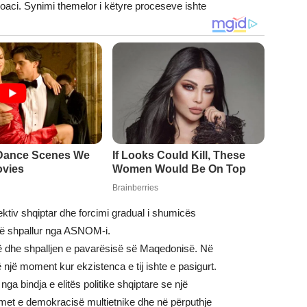
oaci. Synimi themelor i këtyre proceseve ishte
olektiv shqiptar dhe forcimi gradual i shumicës
të shpallur nga ASNOM-i.
së dhe shpalljen e pavarësisë së Maqedonisë. Në
ë një moment kur ekzistenca e tij ishte e pasigurt.
ga bindja e elitës politike shqiptare se një
met e demokracisë multietnike dhe në përputhje