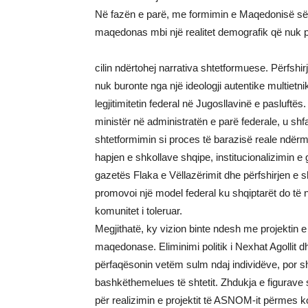
Në fazën e parë, me formimin e Maqedonisë së 
maqedonas mbi një realitet demografik që nuk pë
cilin ndërtohej narrativa shtetformuese. Përfshir
nuk buronte nga një ideologji autentike multietni
legjitimitetin federal në Jugosllavinë e pasluftës
ministër në administratën e parë federale, u shf
shtetformimin si proces të barazisë reale ndër
hapjen e shkollave shqipe, institucionalizimin e
gazetës Flaka e Vëllazërimit dhe përfshirjen e sh
promovoi një model federal ku shqiptarët do të n
komunitet i toleruar.
Megjithatë, ky vizion binte ndesh me projektin e 
maqedonase. Eliminimi politik i Nexhat Agollit d
përfaqësonin vetëm sulm ndaj individëve, por sh
bashkëthemelues të shtetit. Zhdukja e figurave
për realizimin e projektit të ASNOM-it përmes k