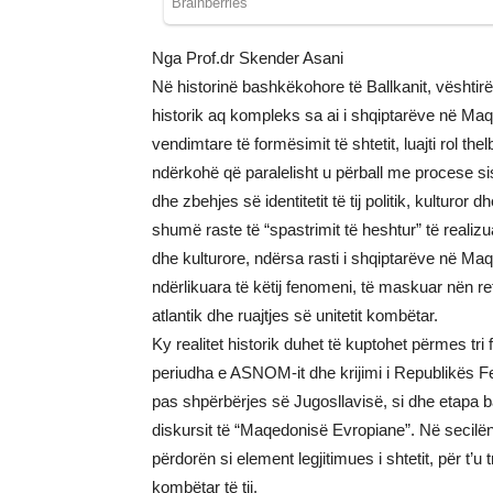
Nga Prof.dr Skender Asani
Në historinë bashkëkohore të Ballkanit, vështir
historik aq kompleks sa ai i shqiptarëve në Maq
vendimtare të formësimit të shtetit, luajti rol thel
ndërkohë që paralelisht u përball me procese sis
dhe zbehjes së identitetit të tij politik, kulturor
shumë raste të “spastrimit të heshtur” të reali
dhe kulturore, ndërsa rasti i shqiptarëve në Ma
ndërlikuara të këtij fenomeni, të maskuar nën retor
atlantik dhe ruajtjes së unitetit kombëtar.
Ky realitet historik duhet të kuptohet përmes t
periudha e ASNOM-it dhe krijimi i Republikës F
pas shpërbërjes së Jugosllavisë, si dhe etapa b
diskursit të “Maqedonisë Evropiane”. Në secilën p
përdorën si element legjitimues i shtetit, për t’
kombëtar të tij.