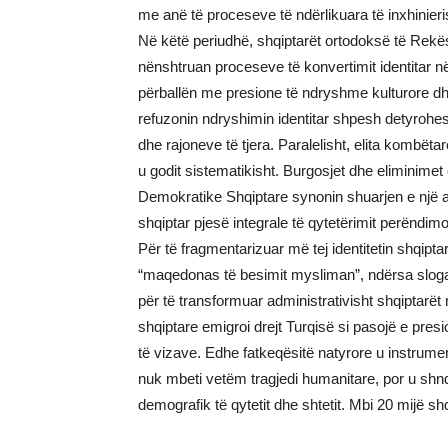
me anë të proceseve të ndërlikuara të inxhinieri
Në këtë periudhë, shqiptarët ortodoksë të Rekës,
nënshtruan proceseve të konvertimit identitar 
përballën me presione të ndryshme kulturore dh
refuzonin ndryshimin identitar shpesh detyrohe
dhe rajoneve të tjera. Paralelisht, elita kombë
u godit sistematikisht. Burgosjet dhe eliminimet
Demokratike Shqiptare synonin shuarjen e një alt
shqiptar pjesë integrale të qytetërimit perëndim
Për të fragmentarizuar më tej identitetin shqiptar, 
“maqedonas të besimit mysliman”, ndërsa slogan
për të transformuar administrativisht shqiptarë
shqiptare emigroi drejt Turqisë si pasojë e pre
të vizave. Edhe fatkeqësitë natyrore u instrumenta
nuk mbeti vetëm tragjedi humanitare, por u shn
demografik të qytetit dhe shtetit. Mbi 20 mijë 