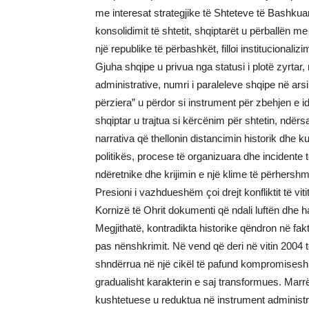
me interesat strategjike të Shteteve të Bashkua
konsolidimit të shtetit, shqiptarët u përballën me n
një republike të përbashkët, filloi institucionalizi
Gjuha shqipe u privua nga statusi i plotë zyrtar,
administrative, numri i paraleleve shqipe në ars
përziera” u përdor si instrument për zbehjen e ide
shqiptar u trajtua si kërcënim për shtetin, ndër
narrativa që thellonin distancimin historik dhe k
politikës, procese të organizuara dhe incidente t
ndëretnike dhe krijimin e një klime të përhershm
Presioni i vazhdueshëm çoi drejt konfliktit të vit
Kornizë të Ohrit dokumenti që ndali luftën dhe ha
Megjithatë, kontradikta historike qëndron në fak
pas nënshkrimit. Në vend që deri në vitin 2004 t
shndërrua në një cikël të pafund kompromisesh
gradualisht karakterin e saj transformues. Marr
kushtetuese u reduktua në instrument administ