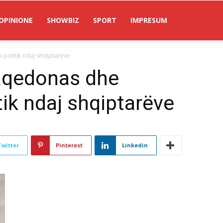
OPINIONE
SHOWBIZ
SPORT
IMPRESUM
 politik ndaj shqiptarëve
aqedonas dhe
itik ndaj shqiptarëve
Twitter
Pinterest
Linkedin