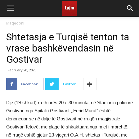
Maqedoni
Shtetasja e Turqisë tenton ta
vrase bashkëvendasin në
Gostivar
February 20, 2020
Facebook
Twitter
Dje (19-shkurt) rreth orës 20 e 30 minuta, në Stacionin policorë
Gostivar, nga Spitali i Gostivarit ,,Ferid Murat” është
denoncuar se në dalje të Gostivarit në rrugën magjistrale
Gostivar-Tetovë, me plagë të shkaktuara nga mjet i mprehtë,
në rrugë është gjetur 23-vjeçari O.A.H. shtetas i Turqisë, me