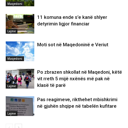
Maqedoni
11 komuna ende s’e kanë shlyer
detyrimin ligjor financiar
Lajme
Moti sot në Maqedoninë e Veriut
Maqedoni
Po zbrazen shkollat në Maqedoni, këtë
vit rreth 5 mijë nxënës më pak në
klasë të parë
Lajme
Pas reagimeve, rikthehet mbishkrimi
në gjuhën shqipe në tabelën kufitare
Lajme