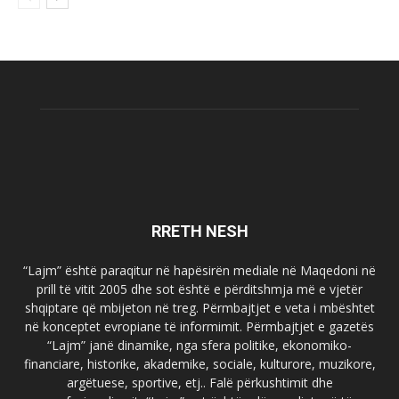
RRETH NESH
“Lajm” është paraqitur në hapësirën mediale në Maqedoni në
prill të vitit 2005 dhe sot është e përditshmja më e vjetër
shqiptare që mbijeton në treg. Përmbajtjet e veta i mbështet
në konceptet evropiane të informimit. Përmbajtjet e gazetës
“Lajm” janë dinamike, nga sfera politike, ekonomiko-
financiare, historike, akademike, sociale, kulturore, muzikore,
argëtuese, sportive, etj.. Falë përkushtimit dhe