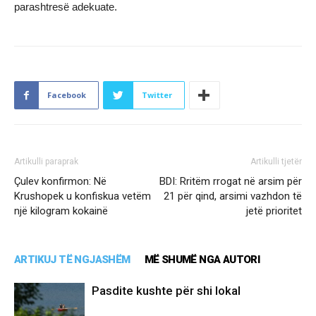
parashtresë adekuate.
Facebook
Twitter
Artikulli paraprak
Artikulli tjetër
Çulev konfirmon: Në
BDI: Rritëm rrogat në arsim për
Krushopek u konfiskua vetëm
21 për qind, arsimi vazhdon të
një kilogram kokainë
jetë prioritet
ARTIKUJ TË NGJASHËM
MË SHUMË NGA AUTORI
Pasdite kushte për shi lokal