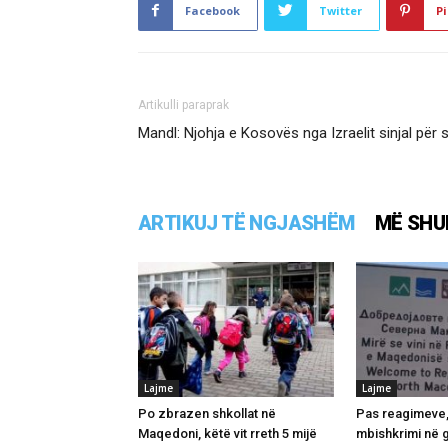
Facebook
Twitter
Pi
Artikulli paraprak
Mandl: Njohja e Kosovës nga Izraelit sinjal për 
ARTIKUJ TË NGJASHËM
MË SHU
Lajme
Lajme
Po zbrazen shkollat në
Pas reagimeve,
Maqedoni, këtë vit rreth 5 mijë
mbishkrimi në 