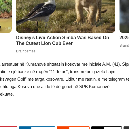
ka arrestuar në Kumanovë shtetasin kosovar me iniciale A.M. (41). Si
atin e një banke në rrugën “11 Tetori”, transmeton gazeta Lajm.
 “Volksvagen Golf” me targa kosovare. Lidhur me rastin, e me telegra
poashtu nga Kosova dhe ai do të dërgohet në SPB Kumanovë.
dekuate.