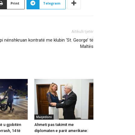
Print
Telegram
Artikulli tjetër
i nënshkruan kontratë me klubin ‘St. George’ të
Maltës
Maqedoni
lë u gjobitën
Ahmeti pas takimit me
rrash, 14 të
diplomaten e parë amerikane: