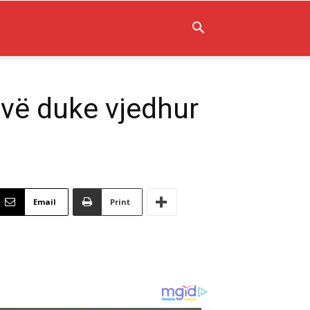
vë duke vjedhur
Email
Print