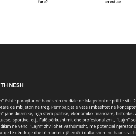
e
fare?
arrestuar
ETH NESH
m” është paraqitur në hapësirën mediale në Maqedoni në prill të vitit
ptare që mbijeton në treg. Përmbajtjet e veta i mbështet në koncepte
m” janë dinamike, nga sfera politike, ekonomiko-financiare, historike,
tuese, sportive, etj.. Falë përkushtimit dhe profesionalizmit, “Lajm
dikim në vend. “Lajm” zhvillohet vazhdimisht, me potencial njerëzor
uar që të qëndrojë dhe të mbetet një emër i dallueshëm në hapësirat b