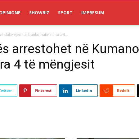
OPINIONE
SHOWBIZ
SPORT
IMPRESUM
vë duke vjedhur bankomatin në ora 4...
ës arrestohet në Kumano
a 4 të mëngjesit
Twitter
Pinterest
Linkedin
ReddIt