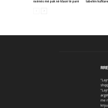
nxënës më pak në klasë të parë
tabelën kufitar
RR
“Laj
shqi
“Laj
argë
me n
krij