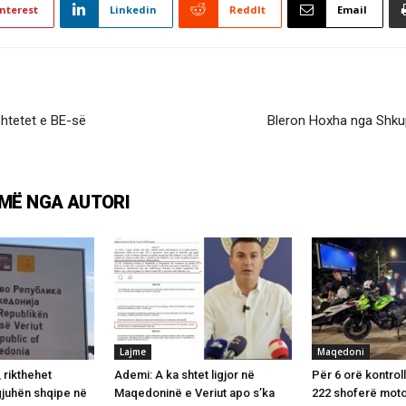
nterest
Linkedin
ReddIt
Email
shtetet e BE-së
Bleron Hoxha nga Shkup
MË NGA AUTORI
Lajme
Maqedoni
 rikthehet
Ademi: A ka shtet ligjor në
Për 6 orë kontrol
gjuhën shqipe në
Maqedoninë e Veriut apo s’ka
222 shoferë moto