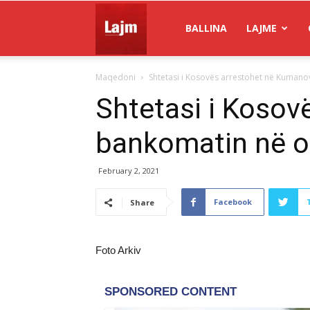
Gazeta
BALLINA
LAJME
Maqedoni
Shtetasi i Kosovës arrestohet në Kumano
Lajm
Shtetasi i Kosov
bankomatin në or
February 2, 2021
Facebook
Share
Foto Arkiv