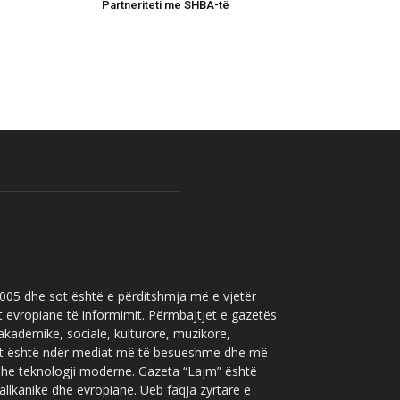
Partneriteti me SHBA-të
 2005 dhe sot është e përditshmja më e vjetër
t evropiane të informimit. Përmbajtjet e gazetës
 akademike, sociale, kulturore, muzikore,
” sot është ndër mediat më të besueshme dhe më
 dhe teknologji moderne. Gazeta “Lajm” është
allkanike dhe evropiane. Ueb faqja zyrtare e