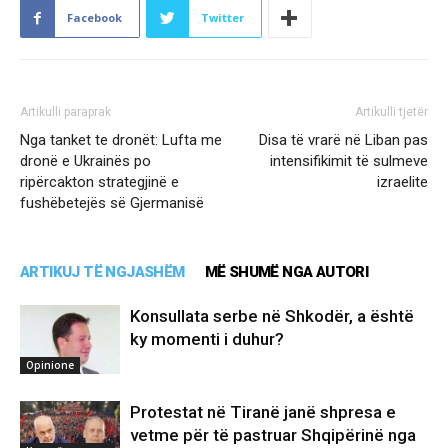
Facebook
Twitter
Artikulli paraprak
Artikulli tjetër
Nga tanket te dronët: Lufta me
Disa të vrarë në Liban pas
dronë e Ukrainës po
intensifikimit të sulmeve
ripërcakton strategjinë e
izraelite
fushëbetejës së Gjermanisë
ARTIKUJ TË NGJASHËM
MË SHUMË NGA AUTORI
Konsullata serbe në Shkodër, a është
ky momenti i duhur?
Opinione
Protestat në Tiranë janë shpresa e
vetme për të pastruar Shqipërinë nga