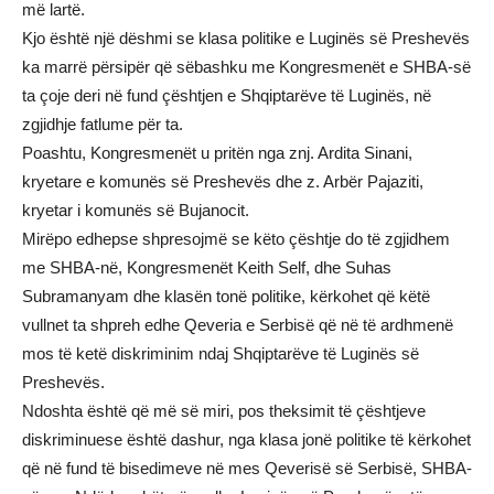
më lartë.
Kjo është një dëshmi se klasa politike e Luginës së Preshevës
ka marrë përsipër që sëbashku me Kongresmenët e SHBA-së
ta çoje deri në fund çështjen e Shqiptarëve të Luginës, në
zgjidhje fatlume për ta.
Poashtu, Kongresmenët u pritën nga znj. Ardita Sinani,
kryetare e komunës së Preshevës dhe z. Arbër Pajaziti,
kryetar i komunës së Bujanocit.
Mirëpo edhepse shpresojmë se këto çështje do të zgjidhem
me SHBA-në, Kongresmenët Keith Self, dhe Suhas
Subramanyam dhe klasën tonë politike, kërkohet që këtë
vullnet ta shpreh edhe Qeveria e Serbisë që në të ardhmenë
mos të ketë diskriminim ndaj Shqiptarëve të Luginës së
Preshevës.
Ndoshta është që më së miri, pos theksimit të çështjeve
diskriminuese është dashur, nga klasa jonë politike të kërkohet
që në fund të bisedimeve në mes Qeverisë së Serbisë, SHBA-