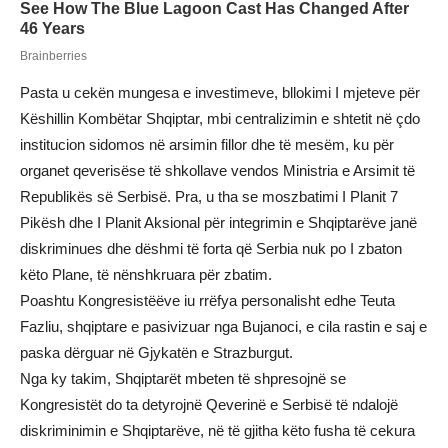
Pasta u cekën mungesa e investimeve, bllokimi I mjeteve për
Këshillin Kombëtar Shqiptar, mbi centralizimin e shtetit në çdo
institucion sidomos në arsimin fillor dhe të mesëm, ku për
organet qeverisëse të shkollave vendos Ministria e Arsimit të
Republikës së Serbisë. Pra, u tha se moszbatimi I Planit 7
Pikësh dhe I Planit Aksional për integrimin e Shqiptarëve janë
diskriminues dhe dëshmi të forta që Serbia nuk po I zbaton
këto Plane, të nënshkruara për zbatim.
Poashtu Kongresistëëve iu rrëfya personalisht edhe Teuta
Fazliu, shqiptare e pasivizuar nga Bujanoci, e cila rastin e saj e
paska dërguar në Gjykatën e Strazburgut.
Nga ky takim, Shqiptarët mbeten të shpresojnë se
Kongresistët do ta detyrojnë Qeverinë e Serbisë të ndalojë
diskriminimin e Shqiptarëve, në të gjitha këto fusha të cekura