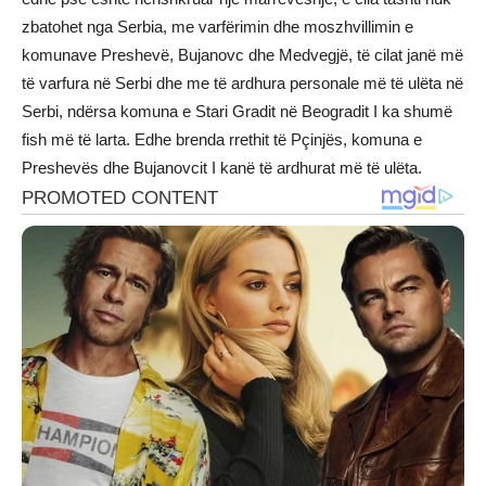
zbatohet nga Serbia, me varfërimin dhe moszhvillimin e
komunave Preshevë, Bujanovc dhe Medvegjë, të cilat janë më
të varfura në Serbi dhe me të ardhura personale më të ulëta në
Serbi, ndërsa komuna e Stari Gradit në Beogradit I ka shumë
fish më të larta. Edhe brenda rrethit të Pçinjës, komuna e
Preshevës dhe Bujanovcit I kanë të ardhurat më të ulëta.