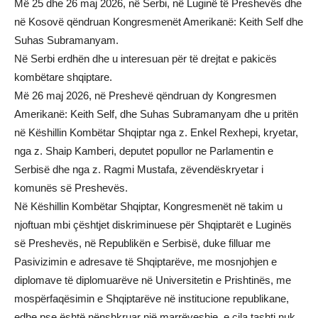
Më 25 dhe 26 maj 2026, në Serbi, në Luginë të Preshevës dhe
në Kosovë qëndruan Kongresmenët Amerikanë: Keith Self dhe
Suhas Subramanyam.
Në Serbi erdhën dhe u interesuan për të drejtat e pakicës
kombëtare shqiptare.
Më 26 maj 2026, në Preshevë qëndruan dy Kongresmen
Amerikanë: Keith Self, dhe Suhas Subramanyam dhe u pritën
në Këshillin Kombëtar Shqiptar nga z. Enkel Rexhepi, kryetar,
nga z. Shaip Kamberi, deputet popullor ne Parlamentin e
Serbisë dhe nga z. Ragmi Mustafa, zëvendëskryetar i
komunës së Preshevës.
Në Këshillin Kombëtar Shqiptar, Kongresmenët në takim u
njoftuan mbi çështjet diskriminuese për Shqiptarët e Luginës
së Preshevës, në Republikën e Serbisë, duke filluar me
Pasivizimin e adresave të Shqiptarëve, me mosnjohjen e
diplomave të diplomuarëve në Universitetin e Prishtinës, me
mospërfaqësimin e Shqiptarëve në institucione republikane,
edhe pse është nënshkruar një marrëveshje, e cila tashti nuk