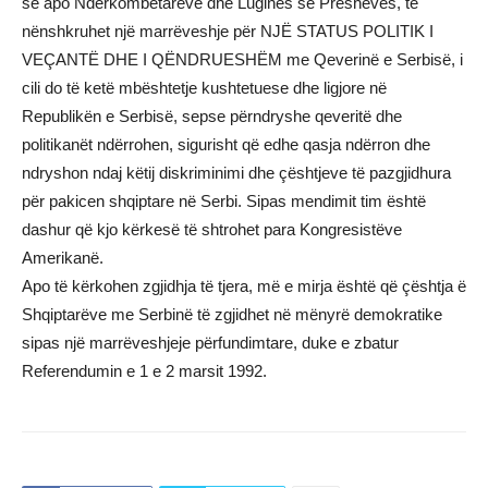
së apo Ndërkombëtarëve dhe Luginës së Preshevës, të
nënshkruhet një marrëveshje për NJË STATUS POLITIK I
VEÇANTË DHE I QËNDRUESHËM me Qeverinë e Serbisë, i
cili do të ketë mbështetje kushtetuese dhe ligjore në
Republikën e Serbisë, sepse përndryshe qeveritë dhe
politikanët ndërrohen, sigurisht që edhe qasja ndërron dhe
ndryshon ndaj këtij diskriminimi dhe çështjeve të pazgjidhura
për pakicen shqiptare në Serbi. Sipas mendimit tim është
dashur që kjo kërkesë të shtrohet para Kongresistëve
Amerikanë.
Apo të kërkohen zgjidhja të tjera, më e mirja është që çështja ë
Shqiptarëve me Serbinë të zgjidhet në mënyrë demokratike
sipas një marrëveshjeje përfundimtare, duke e zbatur
Referendumin e 1 e 2 marsit 1992.