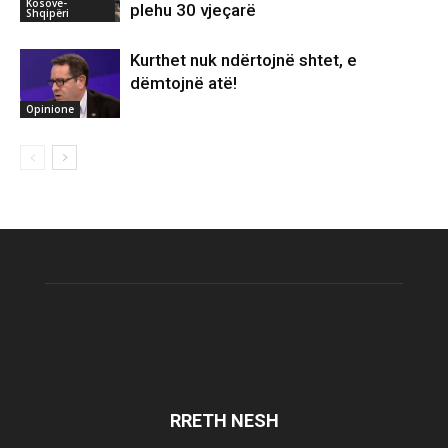
Kosovë-
plehu 30 vjeçarë
Shqipëri
Kurthet nuk ndërtojnë shtet, e
dëmtojnë atë!
Opinione
RRETH NESH