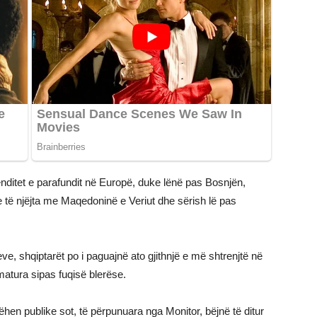
nditet e parafundit në Europë, duke lënë pas Bosnjën,
e të njëjta me Maqedoninë e Veriut dhe sërish lë pas
e, shqiptarët po i paguajnë ato gjithnjë e më shtrenjtë në
atura sipas fuqisë blerëse.
bëhen publike sot, të përpunuara nga Monitor, bëjnë të ditur