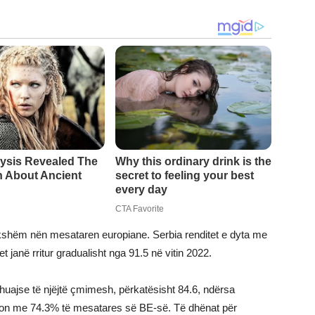
dukshëm nën mesataren europiane. Serbia renditet e dyta me
 janë rritur gradualisht nga 91.5 në vitin 2022.
huajse të njëjtë çmimesh, përkatësisht 84.6, ndërsa
rajon me 74.3% të mesatares së BE-së. Të dhënat për