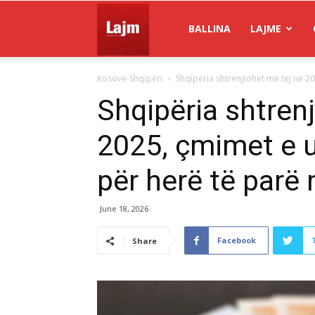
Gazeta
BALLINA
LAJME
Kosovë-Shqipëri
Shqipëria shtrenjtohet më tej në 2
Lajm
Shqipëria shtren
2025, çmimet e 
për herë të parë
June 18, 2026
Facebook
Share