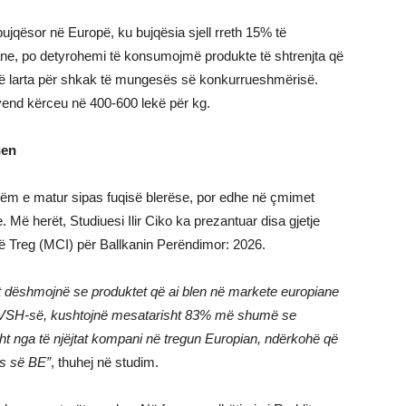
ujqësor në Europë, ku bujqësia sjell rreth 15% të
ne, po detyrohemi të konsumojmë produkte të shtrenjta që
ë larta për shkak të mungesës së konkurrueshmërisë.
end kërceu në 400-600 lekë për kg.
hen
tëm e matur sipas fuqisë blerëse, por edhe në çmimet
Më herët, Studiuesi Ilir Ciko ka prezantuar disa gjetje
në Treg (MCI) për Ballkanin Perëndimor: 2026.
et dëshmojnë se produktet që ai blen në markete europiane
i TVSH-së, kushtojnë mesatarisht 83% më shumë se
isht nga të njëjtat kompani në tregun Europian, ndërkohë që
es së BE”
, thuhej në studim.