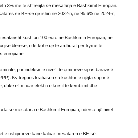
eth 3% më të shtrenjta se mesatarja e Bashkimit Europian.
satares së BE-së që ishin në 2022-n, në 99.6% në 2024-n,
mesatarisht kushton 100 euro në Bashkimin Europian, në
fuqisë blerëse, ndërkohë që të ardhurat për frymë të
s europiane.
minalë, por indeksin e nivelit të çmimeve sipas barazisë
 PPP). Ky tregues krahason sa kushton e njëjta shportë
duke eliminuar efektin e kursit të këmbimit dhe
arta se mesatarja e Bashkimit Europian, ndërsa një nivel
met e ushqimeve kanë kaluar mesataren e BE-së.