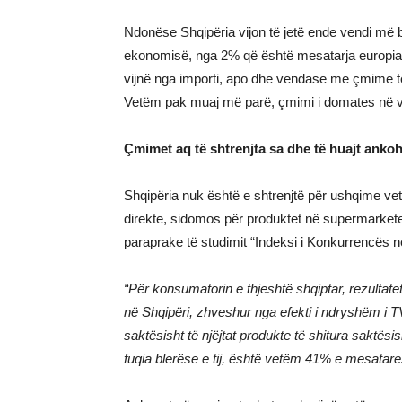
Ndonëse Shqipëria vijon të jetë ende vendi më b
ekonomisë, nga 2% që është mesatarja europia
vijnë nga importi, apo dhe vendase me çmime t
Vetëm pak muaj më parë, çmimi i domates në v
Çmimet aq të shtrenjta sa dhe të huajt anko
Shqipëria nuk është e shtrenjtë për ushqime ve
direkte, sidomos për produktet në supermarkete. 
paraprake të studimit “Indeksi i Konkurrencës 
“Për konsumatorin e thjeshtë shqiptar, rezultat
në Shqipëri, zhveshur nga efekti i ndryshëm 
saktësisht të njëjtat produkte të shitura saktës
fuqia blerëse e tij, është vetëm 41% e mesatar