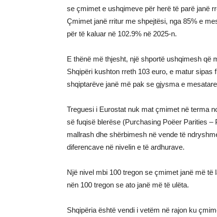
se çmimet e ushqimeve për herë të parë janë rr
Çmimet janë rritur me shpejtësi, nga 85% e me
për të kaluar në 102.9% në 2025-n.
E thënë më thjesht, një shportë ushqimesh që 
Shqipëri kushton rreth 103 euro, e matur sipas 
shqiptarëve janë më pak se gjysma e mesatare
Treguesi i Eurostat nuk mat çmimet në terma no
së fuqisë blerëse (Purchasing Poëer Parities –
mallrash dhe shërbimesh në vende të ndryshme, 
diferencave në nivelin e të ardhurave.
Një nivel mbi 100 tregon se çmimet janë më të l
nën 100 tregon se ato janë më të ulëta.
Shqipëria është vendi i vetëm në rajon ku çmi