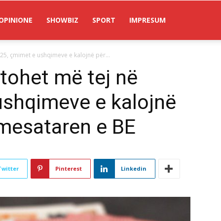
OPINIONE
SHOWBIZ
SPORT
IMPRESUM
025, çmimet e ushqimeve e kalojnë për...
jtohet më tej në
ushqimeve e kalojnë
 mesataren e BE
Twitter
Pinterest
Linkedin