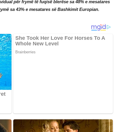
idual për frymë të fuqisë blerëse sa 48% e mesatares
frymë sa 43% e mesatares së Bashkimit Europian.