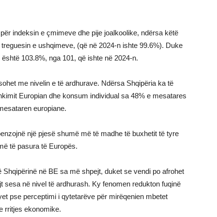
për indeksin e çmimeve dhe pije joalkoolike, ndërsa këtë
ë treguesin e ushqimeve, (që në 2024-n ishte 99.6%). Duke
-n është 103.8%, nga 101, që ishte në 2024-n.
het me nivelin e të ardhurave. Ndërsa Shqipëria ka të
kimit Europian dhe konsum individual sa 48% e mesatares
mesataren europiane.
penzojnë një pjesë shumë më të madhe të buxhetit të tyre
më të pasura të Europës.
ë Shqipërinë në BE sa më shpejt, duket se vendi po afrohet
sesa në nivel të ardhurash. Ky fenomen redukton fuqinë
syet pse perceptimi i qytetarëve për mirëqenien mbetet
 rritjes ekonomike.