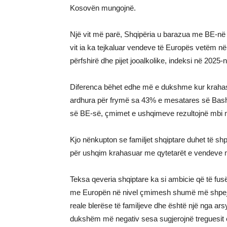
Kosovën mungojnë.
Një vit më parë, Shqipëria u barazua me BE-në 
vit ia ka tejkaluar vendeve të Europës vetëm n
përfshirë dhe pijet jooalkolike, indeksi në 2025
Diferenca bëhet edhe më e dukshme kur krahaso
ardhura për frymë sa 43% e mesatares së Bash
së BE-së, çmimet e ushqimeve rezultojnë mbi 
Kjo nënkupton se familjet shqiptare duhet të sh
për ushqim krahasuar me qytetarët e vendeve 
Teksa qeveria shqiptare ka si ambicie që të fus
me Europën në nivel çmimesh shumë më shpejt 
reale blerëse të familjeve dhe është një nga ar
dukshëm më negativ sesa sugjerojnë treguesit e