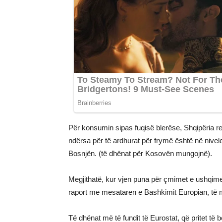
Për konsumin sipas fuqisë blerëse, Shqipëria re
ndërsa për të ardhurat për frymë është në nivel
Bosnjën. (të dhënat për Kosovën mungojnë).
Megjithatë, kur vjen puna për çmimet e ushqimev
raport me mesataren e Bashkimit Europian, të m
Të dhënat më të fundit të Eurostat, që pritet të 