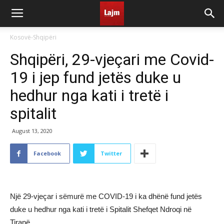
Kosovë-Shqipëri
Shqipëri, 29-vjeçari me Covid-
19 i jep fund jetës duke u
hedhur nga kati i tretë i
spitalit
August 13, 2020
Facebook
Twitter
Një 29-vjeçar i sëmurë me COVID-19 i ka dhënë fund jetës
duke u hedhur nga kati i tretë i Spitalit Shefqet Ndroqi në
Tiranë.