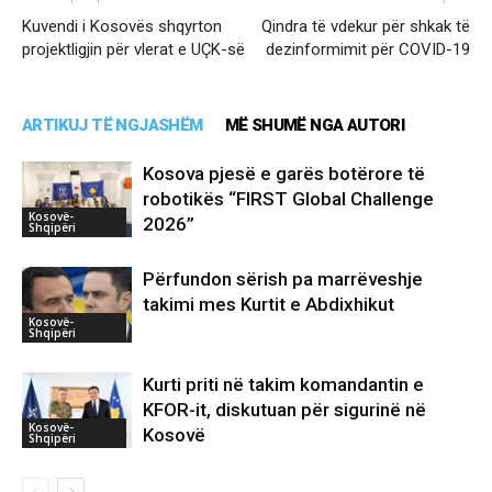
Kuvendi i Kosovës shqyrton
Qindra të vdekur për shkak të
projektligjin për vlerat e UÇK-së
dezinformimit për COVID-19
ARTIKUJ TË NGJASHËM
MË SHUMË NGA AUTORI
Kosova pjesë e garës botërore të
robotikës “FIRST Global Challenge
Kosovë-
2026”
Shqipëri
Përfundon sërish pa marrëveshje
takimi mes Kurtit e Abdixhikut
Kosovë-
Shqipëri
Kurti priti në takim komandantin e
KFOR-it, diskutuan për sigurinë në
Kosovë-
Kosovë
Shqipëri