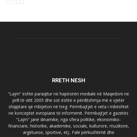
RRETH NESH
“Lajm” është paraqitur në hapësirën mediale në Maqedoni në
prill të vitit 2005 dhe sot është e përditshmja më e vjetër
shqiptare që mbijeton në treg. Përmbajtjet e veta i mbështet
në konceptet evropiane të informimit. Përmbajtjet e gazetës
“Lajm” janë dinamike, nga sfera politike, ekonomiko-
financiare, historike, akademike, sociale, kulturore, muzikore,
argëtuese, sportive, etj.. Falë përkushtimit dhe