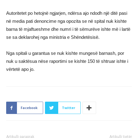
Autoritetet po hetojnë ngjarjen, ndërsa ajo ndodh një ditë pasi
në media pati denoncime nga opozita se në spital nuk kishte
barna të mjaftueshme dhe numri i të sëmurëve ishte më i lartë
se sa deklarohej nga ministria e Shëndetësisë.
Nga spitali u garantua se nuk kishte mungesë barnash, por
nuk u saktësua nëse raportimi se kishte 150 të shtruar ishte i
vërtetë apo jo.
Facebook
Twitter
Artikulli paraprak
Artikulli tjetër