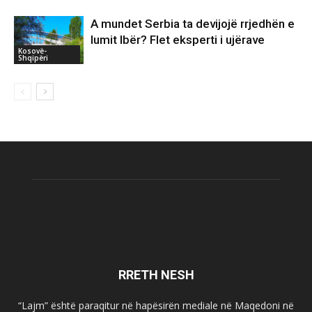
A mundet Serbia ta devijojë rrjedhën e
lumit Ibër? Flet eksperti i ujërave
Kosovë-
Shqipëri
RRETH NESH
“Lajm” është paraqitur në hapësirën mediale në Maqedoni në