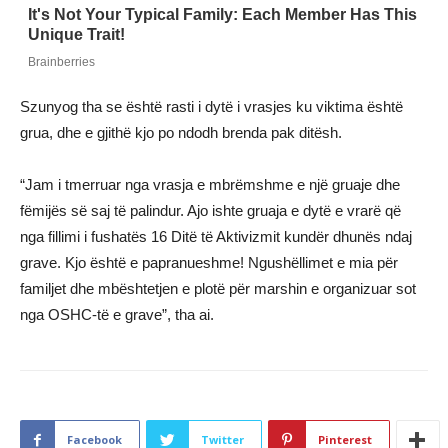
Szunyog tha se është rasti i dytë i vrasjes ku viktima është
grua, dhe e gjithë kjo po ndodh brenda pak ditësh.
“Jam i tmerruar nga vrasja e mbrëmshme e një gruaje dhe
fëmijës së saj të palindur. Ajo ishte gruaja e dytë e vrarë që
nga fillimi i fushatës 16 Ditë të Aktivizmit kundër dhunës ndaj
grave. Kjo është e papranueshme! Ngushëllimet e mia për
familjet dhe mbështetjen e plotë për marshin e organizuar sot
nga OSHC-të e grave”, tha ai.
Facebook
Twitter
Pinterest