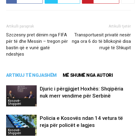
Artikulli paraprak
Artikulli tjetër
Szczesny pret dënim nga FIFA
Transportuesit privatë nesër
për të dhe Messin – tregon për
nga ora 6 do të bllokojnë disa
bastin që e vunë gjatë
rrugë të Shkupit
ndeshjes
ARTIKUJ TË NGJASHËM
MË SHUMË NGA AUTORI
Djuric i përgjigjet Hoxhës: Shqipëria
nuk merr vendime për Serbinë
Kosovë-
Shqipëri
Policia e Kosovës ndan 14 vetura të
reja për policët e lagjes
Kosovë-
Shqipëri