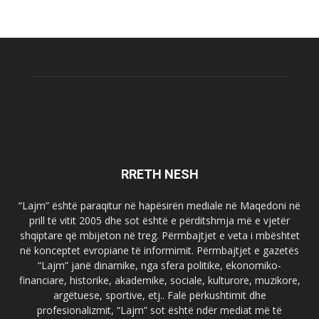
RRETH NESH
“Lajm” është paraqitur në hapësirën mediale në Maqedoni në
prill të vitit 2005 dhe sot është e përditshmja më e vjetër
shqiptare që mbijeton në treg. Përmbajtjet e veta i mbështet
në konceptet evropiane të informimit. Përmbajtjet e gazetës
“Lajm” janë dinamike, nga sfera politike, ekonomiko-
financiare, historike, akademike, sociale, kulturore, muzikore,
argëtuese, sportive, etj.. Falë përkushtimit dhe
profesionalizmit, “Lajm” sot është ndër mediat më të