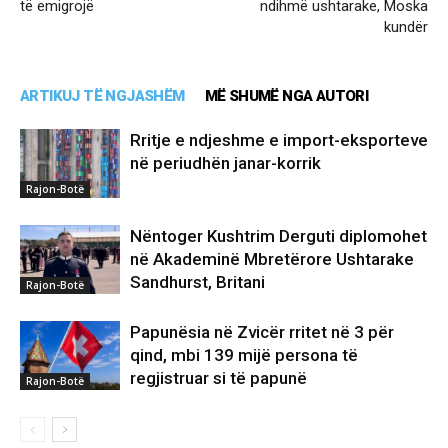
të emigrojë
ndihmë ushtarake, Moska
kundër
ARTIKUJ TË NGJASHËM
MË SHUMË NGA AUTORI
Rritje e ndjeshme e import-eksporteve
në periudhën janar-korrik
Rajon-Botë
Nëntoger Kushtrim Derguti diplomohet
në Akademinë Mbretërore Ushtarake
Sandhurst, Britani
Rajon-Botë
Papunësia në Zvicër rritet në 3 për
qind, mbi 139 mijë persona të
regjistruar si të papunë
Rajon-Botë