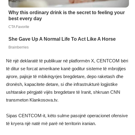
Në një deklaratë të publikuar në platformën X, CENTCOM bëri
të ditur se forcat amerikane kanë goditur sisteme të mbrojtjes
ajrore, pajisje të mbikëqyrjes bregdetare, depo raketash dhe
dronësh, kapacitete detare, si dhe infrastrukturë logjistike
ushtarake përgjatë vijës bregdetare të Iranit, shkruan CNN
transmeton Klankosova.tv.
Sipas CENTCOM-it, këto sulme pasojnë operacionet ofensive
të kryera një natë më parë në territorin iranian.