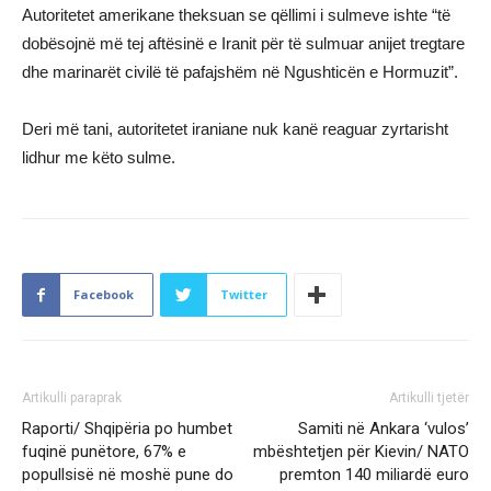
Autoritetet amerikane theksuan se qëllimi i sulmeve ishte “të
dobësojnë më tej aftësinë e Iranit për të sulmuar anijet tregtare
dhe marinarët civilë të pafajshëm në Ngushticën e Hormuzit”.
Deri më tani, autoritetet iraniane nuk kanë reaguar zyrtarisht
lidhur me këto sulme.
Facebook
Twitter
Artikulli paraprak
Artikulli tjetër
Raporti/ Shqipëria po humbet
Samiti në Ankara ‘vulos’
fuqinë punëtore, 67% e
mbështetjen për Kievin/ NATO
popullsisë në moshë pune do
premton 140 miliardë euro