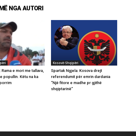
MË NGA AUTORI
përi
Kosovë-Shqipëri
: Rama e mori me tallava,
Spartak Ngjela: Kosova drejt
me popullin. Këtu na ka
referendumit për emrin dardania
hporrim
“Një fitore e madhe pr gjithë
shqiptarinë”