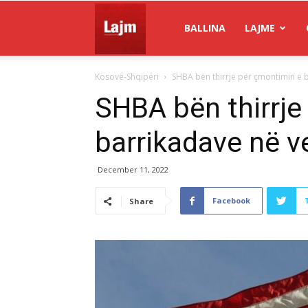
Gazeta
BALLINA
LAJME
Kosovë-Shqipëri
SHBA bën thirrje për çmontimin e b
Lajm
SHBA bën thirrje
barrikadave në ve
December 11, 2022
Facebook
Share