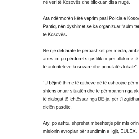
në veri të Kosovës dhe bllokuan disa rrugë.
Ata ndërmorën këtë veprim pasi Policia e Kosovës 
Pantiq, nën dyshimet se ka organizuar “sulm ter
të Kosovës.
Në një deklaratë të përbashkët për media, amb
arrestim po përdoret si justifikim për bllokime 
të autoriteteve kosovare dhe popullatës lokale”.
“U bëjmë thirrje të gjithëve që të ushtrojnë pë
shtensionuar situatën dhe të përmbahen nga akt
të dialogut të lehtësuar nga BE-ja, për t’i zgjidh
dielën pasdite.
Aty, po ashtu, shprehet mbështetje për mision
misionin evropian për sundimin e ligjit, EULEX.