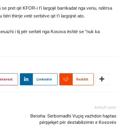
a se pret që KFOR-i t’i largojë barrikadat nga veriu, ndërsa
bëri thirrje vetë serbëve që t’i largojnë ato.
mesazhi i tij për serbët nga Kosova është se “nuk ka
nterest
Linkedin
ReddIt
Artikulli tjetër
Berisha: Serbomadhi Vuçiq vazhdon haptas
përpjekjet për destabilizimin e Kosovës