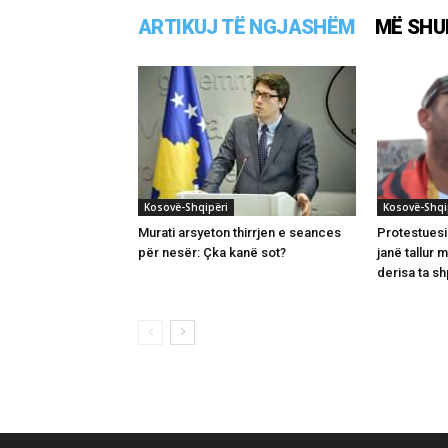
ARTIKUJ TË NGJASHËM
MË SHU
Kosovë-Shqipëri
Kosovë-Shqi
Murati arsyeton thirrjen e seances
Protestuesi
për nesër: Çka kanë sot?
janë tallur 
derisa ta s