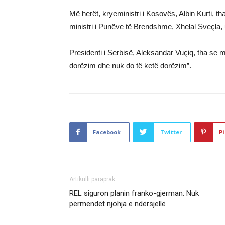
Më herët, kryeministri i Kosovës, Albin Kurti, th
ministri i Punëve të Brendshme, Xhelal Sveçla, u 
Presidenti i Serbisë, Aleksandar Vuçiq, tha se 
dorëzim dhe nuk do të ketë dorëzim”.
Facebook
Twitter
Pi
Artikulli paraprak
REL siguron planin franko-gjerman: Nuk
përmendet njohja e ndërsjellë