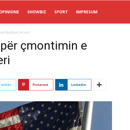
OPINIONE
SHOWBIZ
SPORT
IMPRESUM
arrikadave në veri
 për çmontimin e
ri
Twitter
Pinterest
Linkedin