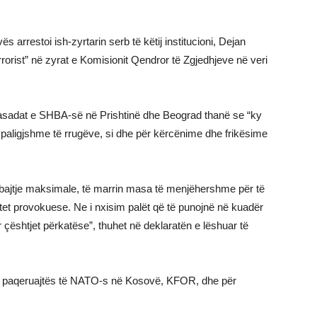
arrestoi ish-zyrtarin serb të këtij institucioni, Dejan
rorist” në zyrat e Komisionit Qendror të Zgjedhjeve në veri
asadat e SHBA-së në Prishtinë dhe Beograd thanë se “ky
të paligjshme të rrugëve, si dhe për kërcënime dhe frikësime
rmbajtje maksimale, të marrin masa të menjëhershme për të
et provokuese. Ne i nxisim palët që të punojnë në kuadër
ur çështjet përkatëse”, thuhet në deklaratën e lëshuar të
in paqeruajtës të NATO-s në Kosovë, KFOR, dhe për