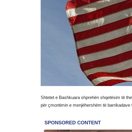
Shtetet e Bashkuara shprehën shqetësim të thell
për çmontimin e menjëhershëm të barrikadave të