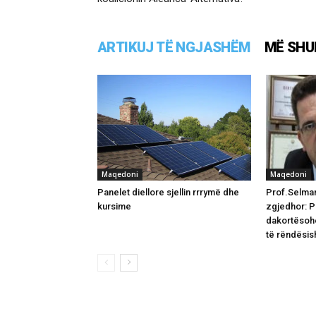
ARTIKUJ TË NGJASHËM
MË SHU
Maqedoni
Maqedoni
Panelet diellore sjellin rrrymë dhe
Prof.Selman
kursime
zgjedhor: Pa
dakortësohe
të rëndësi