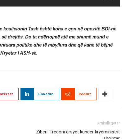
e koalicionin Tash është koha e çon në opozitë BDI-në
 e së drejtës. Do ta ndërtojmë atë me shumë mund e
montuara politike dhe të mbyllura dhe që kanë të bëjnë
 Kryetar i ASH-së.
nterest
Linkedin
ReddIt
Artikulli tjetër
Ziberi: Tregoni arsyet kundër kryeministrit
shqiptar