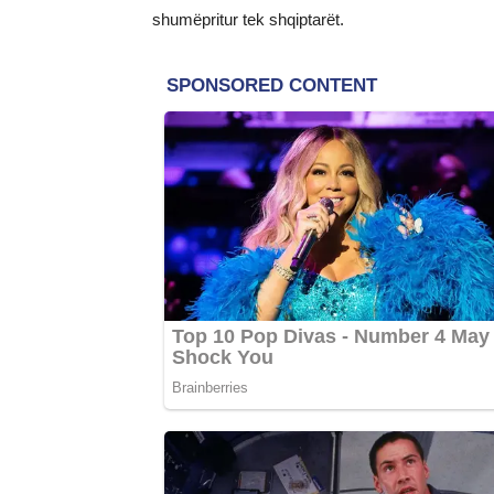
shumëpritur tek shqiptarët.