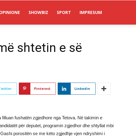
OPINIONE
SHOWBIZ
SPORT
IMPRESUM
më shtetin e së
Twitter
Pinterest
Linkedin
a filluan fushatën zgjedhore nga Tetova. Në takimin e
ndidatët për deputet, programin zgjedhor dhe shtyllat mbi
im Gashi porositën se me këto zgjedhje vjen ndryshimi i