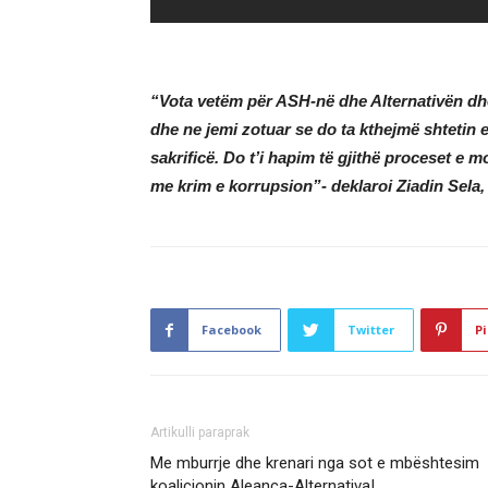
“Vota vetëm për ASH-në dhe Alternativën dh
dhe ne jemi zotuar se do ta kthejmë shtetin
sakrificë. Do t’i hapim të gjithë proceset e 
me krim e korrupsion”- deklaroi Ziadin Sela,
Facebook
Twitter
Pi
Artikulli paraprak
Me mburrje dhe krenari nga sot e mbështesim
koalicionin Aleanca-Alternativa!