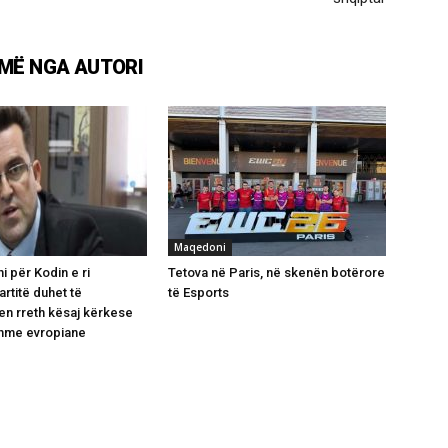
MË NGA AUTORI
Maqedoni
i për Kodin e ri
Tetova në Paris, në skenën botërore
rtitë duhet të
të Esports
n rreth kësaj kërkese
shme evropiane