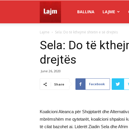
Gazeta
BALLINA
LAJME
Lajme
Sela: Do të kthejmë shtetin e së drejtës
Lajm
Sela: Do të kthej
drejtës
June 26, 2020
Facebook
Share
Koalicioni Aleanca për Shqiptarët dhe Alternativ
mbrëmshëm me qytetarët, koalicioni shpalosi ka
të cilat bazohet ai. Liderët Ziadin Sela dhe Afr