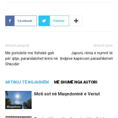
Facebook
Twitter
Artikulli paraprak
Artikulli tjetër
Me pistoletë me fishekë gati
Japoni, rënia e numrit të
për qitje, parandalohet krimi në
lindjeve kapërcen parashikimet
Shkodër
ARTIKUJ TË NGJASHËM
MË SHUMË NGA AUTORI
Moti sot në Maqedoninë e Veriut
Maqedoni