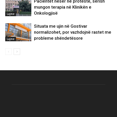
Pacientët nesër në protestë, sërish
mungon terapia në Klinikën e
Onkologjisë
Lajme
Situata me ujin në Gostivar
normalizohet, por vazhdojnë rastet me
probleme shëndetësore
Lajme