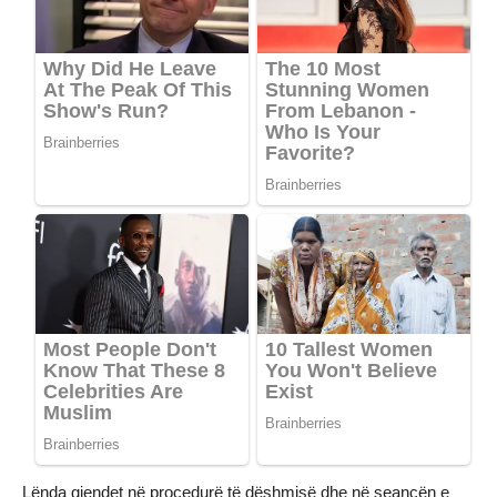
Lënda gjendet në procedurë të dëshmisë dhe në seancën e