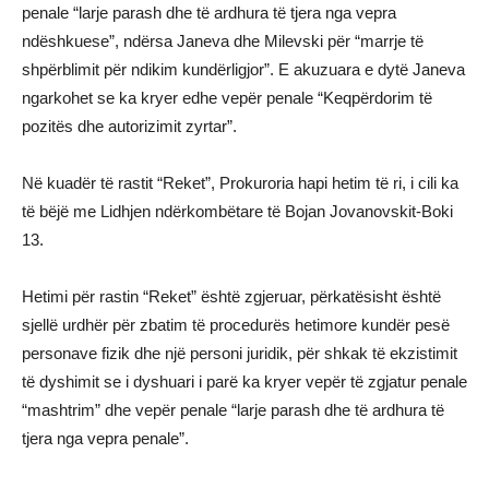
penale “larje parash dhe të ardhura të tjera nga vepra
ndëshkuese”, ndërsa Janeva dhe Milevski për “marrje të
shpërblimit për ndikim kundërligjor”. E akuzuara e dytë Janeva
ngarkohet se ka kryer edhe vepër penale “Keqpërdorim të
pozitës dhe autorizimit zyrtar”.
Në kuadër të rastit “Reket”, Prokuroria hapi hetim të ri, i cili ka
të bëjë me Lidhjen ndërkombëtare të Bojan Jovanovskit-Boki
13.
Hetimi për rastin “Reket” është zgjeruar, përkatësisht është
sjellë urdhër për zbatim të procedurës hetimore kundër pesë
personave fizik dhe një personi juridik, për shkak të ekzistimit
të dyshimit se i dyshuari i parë ka kryer vepër të zgjatur penale
“mashtrim” dhe vepër penale “larje parash dhe të ardhura të
tjera nga vepra penale”.