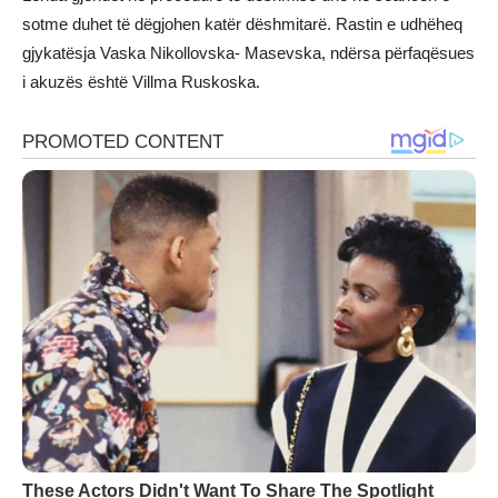
sotme duhet të dëgjohen katër dëshmitarë. Rastin e udhëheq
gjykatësja Vaska Nikollovska- Masevska, ndërsa përfaqësues
i akuzës është Villma Ruskoska.