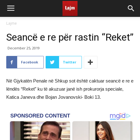
Lajme
Seancë e re për rastin “Reket”
December 25, 2019
Facebook
Twitter
Në Gjykatën Penale në Shkup sot është caktuar seancë e re e
lëndës “Reket” ku të akuzuar janë ish prokurorja speciale,
Katica Janeva dhe Bojan Jovanovski- Boki 13.