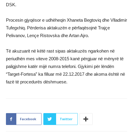
DSK.
Procesin gjyqësor e udhëheqin Xhaneta Begtoviq dhe Vlladimir
Tufegxhiq. Përderisa aktakuzën e përfaqësojnë Trajçe
Pelivanov, Lençe Ristovska dhe Artan Ajro.
Të akuzuarit në këtë rast sipas aktakuzës ngarkohen në
periudhën mes viteve 2008-2015 kanë përgjuar në mënyrë të
paligjshme katër mijë numra telefoni. Gjykimi për lëndën
“Target-Fortesa” ka filluar më 22.12.2017 dhe akoma është në
fazë të procedurës dëshmuese.
Facebook
Twitter