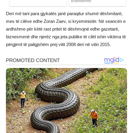
Deri më tani para gjykatës janë paraqitur shumë dëshmitarë,
mes të cilëve edhe Zoran Zaev, si kryeministër. Në seancën e
ardhshme për këtë rast pritet të dëshmojnë edhe gazetarë,
biznesmenë dhe njerëz nga jeta publike të cilët ishin viktima të
përgjimit të paligjshëm prej vitit 2008 deri në vitin 2015.