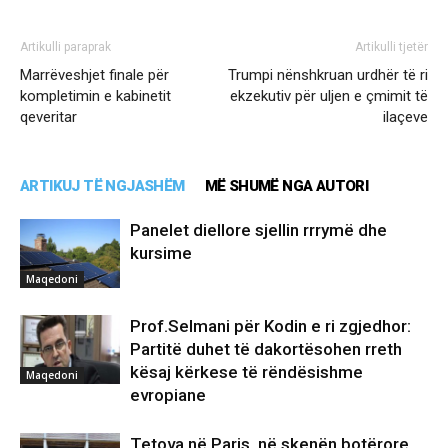
Artikulli paraprak
Artikulli tjetër
Marrëveshjet finale për
Trumpi nënshkruan urdhër të ri
kompletimin e kabinetit
ekzekutiv për uljen e çmimit të
qeveritar
ilaçeve
ARTIKUJ TË NGJASHËM
MË SHUMË NGA AUTORI
Panelet diellore sjellin rrrymë dhe
kursime
Maqedoni
Prof.Selmani për Kodin e ri zgjedhor:
Partitë duhet të dakortësohen rreth
kësaj kërkese të rëndësishme
Maqedoni
evropiane
Tetova në Paris, në skenën botërore