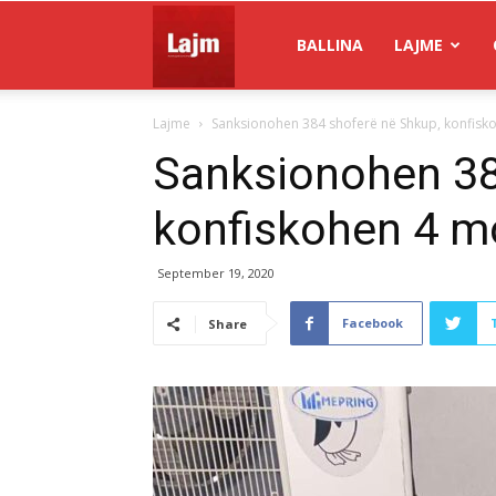
Gazeta
BALLINA
LAJME
Lajme
Sanksionohen 384 shoferë në Shkup, konfisk
Lajm
Sanksionohen 38
konfiskohen 4 m
September 19, 2020
Facebook
Share