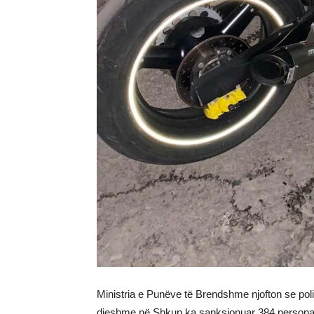
Ministria e Punëve të Brendshme njofton se polic
djeshme në Shkup ka sanksionuar 384 persona, 2