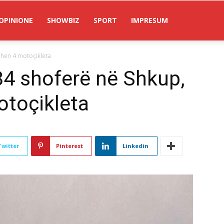
OPINIONE
SHOWBIZ
SPORT
IMPRESUM
ohen 4 motoçikleta
4 shoferë në Shkup,
otoçikleta
Twitter
Pinterest
Linkedin