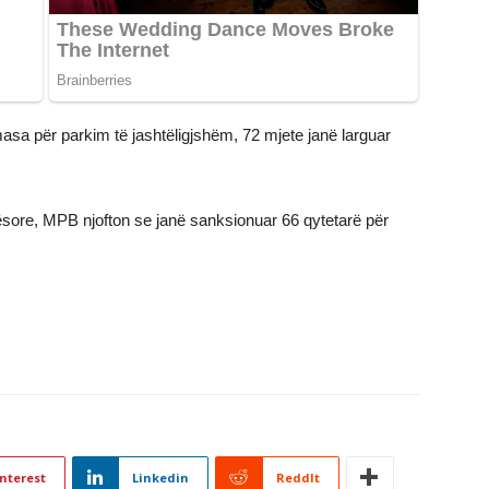
asa për parkim të jashtëligjshëm, 72 mjete janë larguar
sore, MPB njofton se janë sanksionuar 66 qytetarë për
nterest
Linkedin
ReddIt