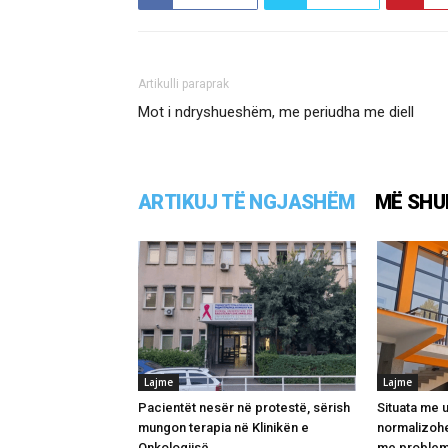
Artikulli paraprak
Mot i ndryshueshëm, me periudha me diell
ARTIKUJ TË NGJASHËM
MË SHU
Lajme
Lajme
Pacientët nesër në protestë, sërish
Situata me u
mungon terapia në Klinikën e
normalizohe
Onkologjisë
me problem