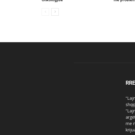
RR
“Laj
shqi
“Laj
argë
me n
krij