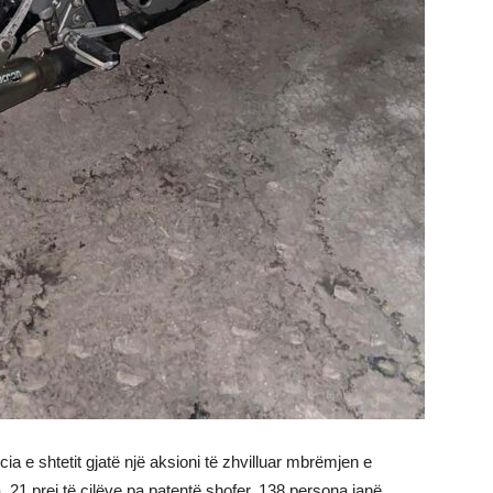
ia e shtetit gjatë një aksioni të zhvilluar mbrëmjen e
1 prej të cilëve pa patentë shofer, 138 persona janë