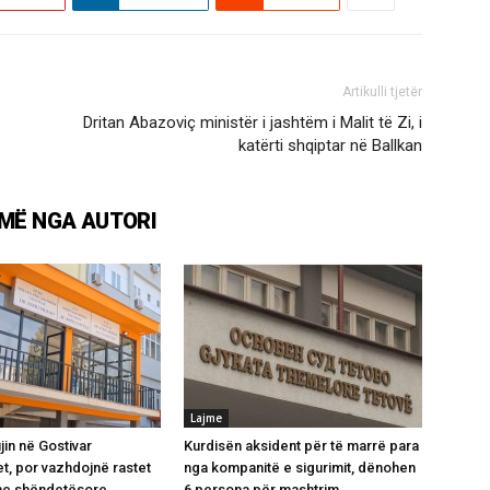
Artikulli tjetër
Dritan Abazoviç ministër i jashtëm i Malit të Zi, i
katërti shqiptar në Ballkan
MË NGA AUTORI
Lajme
jin në Gostivar
Kurdisën aksident për të marrë para
t, por vazhdojnë rastet
nga kompanitë e sigurimit, dënohen
e shëndetësore
6 persona për mashtrim