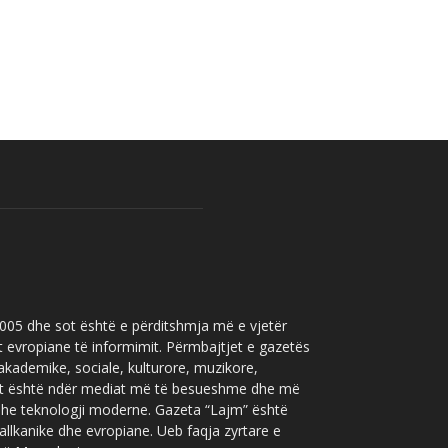
 2005 dhe sot është e përditshmja më e vjetër
t evropiane të informimit. Përmbajtjet e gazetës
 akademike, sociale, kulturore, muzikore,
” sot është ndër mediat më të besueshme dhe më
 dhe teknologji moderne. Gazeta “Lajm” është
allkanike dhe evropiane. Ueb faqja zyrtare e