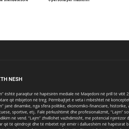
ETH NESH
m” është paraqitur në hapësirën mediale në Maqedoni në prill të vitit
ptare që mbijeton në treg. Përmbajtjet e veta i mbështet në koncepte
m” janë dinamike, nga sfera politike, ekonomiko-financiare, historike,
tuese, sportive, etj.. Falë përkushtimit dhe profesionalizmit, “Lajm
dikim në vend. “Lajm” zhvillohet vazhdimisht, me potencial njerëzor
uar që të qëndrojë dhe të mbetet një emër i dallueshëm në hapësirat b