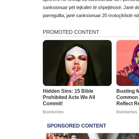
sanksionuar pët tejkalim të shpejtësisë. Janë d
parregullta, janë sanksionuar 20 motoçiklistë nd