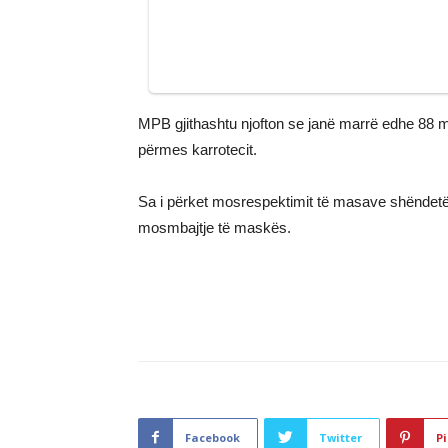
MPB gjithashtu njofton se janë marrë edhe 88 m
përmes karrotecit.
Sa i përket mosrespektimit të masave shëndetë
mosmbajtje të maskës.
Facebook
Twitter
Pi