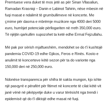
Premtuese vera duket të mos jetë as për Sinan Vllasaliun,
Ramadan Krasniqi – Danin e Labinot Tahirin, nëse mbesin në
fuqi masat e ndalimit të grumbullimeve në koncerte. Me
çmime për dasma e mbrëmje muzikore nga 4000 deri 5000
euro, humbjet potenciale përllogariten në rreth 350,000 euro.
Të njëjtin qarkullim supozohet ta ketë edhe Ermal Fejzullahu.
Më pak por sërish mjaftueshëm, mendohet se do t’i kushtojë
pandemia COVID-19 edhe Gjikos, Feros e Rinës. Kosto e
anulimit të koncerteve këtë sezon për ta do varionte nga
150,000 deri në 250,000 euro.
Ndonëse transparenca për shifra të sakta mungon, kjo ishte
një pasqyrë e përafërt për fitimet në koncerte të cilat këtë vit
janë vënë në pikëpyetje duke u varur tërësisht nga trendi i
epidemisë që do t’i diktojë edhe masat në fuqi.