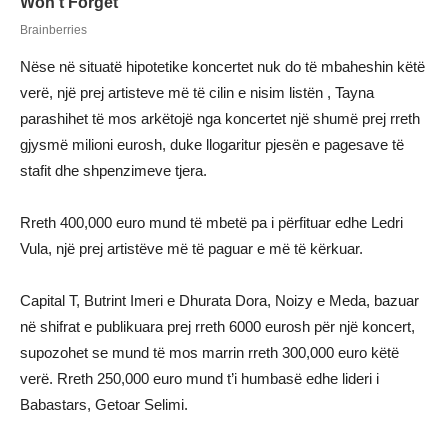
Nëse në situatë hipotetike koncertet nuk do të mbaheshin këtë
verë, një prej artisteve më të cilin e nisim listën , Tayna
parashihet të mos arkëtojë nga koncertet një shumë prej rreth
gjysmë milioni eurosh, duke llogaritur pjesën e pagesave të
stafit dhe shpenzimeve tjera.
Rreth 400,000 euro mund të mbetë pa i përfituar edhe Ledri
Vula, një prej artistëve më të paguar e më të kërkuar.
Capital T, Butrint Imeri e Dhurata Dora, Noizy e Meda, bazuar
në shifrat e publikuara prej rreth 6000 eurosh për një koncert,
supozohet se mund të mos marrin rreth 300,000 euro këtë
verë. Rreth 250,000 euro mund t’i humbasë edhe lideri i
Babastars, Getoar Selimi.