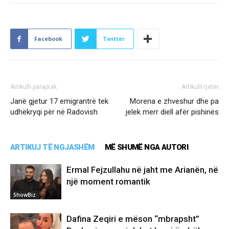
Facebook
Twitter
Artikulli paraprak
Artikulli tjetër
Janë gjetur 17 emigrantrë tek
Morena e zhveshur dhe pa
udhëkryqi për në Radovish
jelek merr diell afër pishinës
ARTIKUJ TË NGJASHËM
MË SHUMË NGA AUTORI
Ermal Fejzullahu në jaht me Arianën, në
një moment romantik
ShowBiz
Dafina Zeqiri e mëson “mbrapsht”