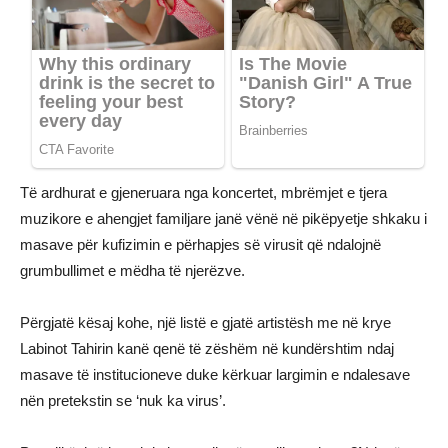
Të ardhurat e gjeneruara nga koncertet, mbrëmjet e tjera
muzikore e ahengjet familjare janë vënë në pikëpyetje shkaku i
masave për kufizimin e përhapjes së virusit që ndalojnë
grumbullimet e mëdha të njerëzve.
Përgjatë kësaj kohe, një listë e gjatë artistësh me në krye
Labinot Tahirin kanë qenë të zëshëm në kundërshtim ndaj
masave të institucioneve duke kërkuar largimin e ndalesave
nën pretekstin se ‘nuk ka virus’.