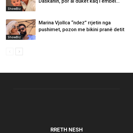
Daskanin, por ai duket kaq i ëmbël…
ShowBiz
Marina Vjollca “ndez” rrjetin nga
pushimet, pozon me bikini pranë detit
ShowBiz
RRETH NESH