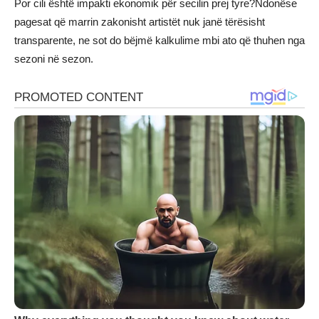
Por cili është impakti ekonomik për secilin prej tyre?Ndonëse
pagesat që marrin zakonisht artistët nuk janë tërësisht
transparente, ne sot do bëjmë kalkulime mbi ato që thuhen nga
sezoni në sezon.