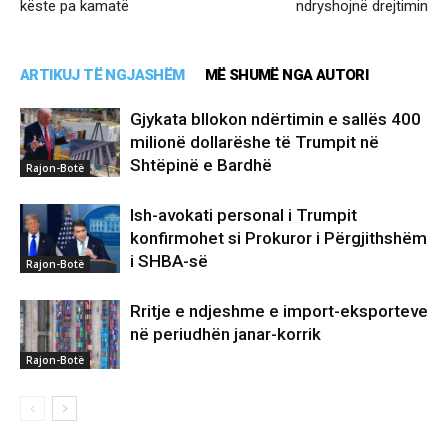
këste pa kamatë
ndryshojnë drejtimin
ARTIKUJ TË NGJASHËM
MË SHUMË NGA AUTORI
Gjykata bllokon ndërtimin e sallës 400
milionë dollarëshe të Trumpit në
Shtëpinë e Bardhë
Rajon-Botë
Ish-avokati personal i Trumpit
konfirmohet si Prokuror i Përgjithshëm
i SHBA-së
Rajon-Botë
Rritje e ndjeshme e import-eksporteve
në periudhën janar-korrik
Rajon-Botë