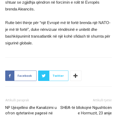
shtuar se zgjidhja qëndron në forcimin e rolit të Evropës
brenda Aleancës.
Rutte bëri thirrje për “një Evropë më të fortë brenda një NATO-
je më të fortë”, duke nënvizuar rëndësinë e unitetit dhe
bashkëpunimit transatlantik në një kohë sfidash të shumta për
sigurinë globale.
Facebook
Twitter
Artikulli paraprak
Artikulli tjetër
NP Ujësjellësi dhe Kanalizimi u
SHBA-të bllokojnë Ngushticën
ofron qytetarëve pagesë në
e Hormuzit, 23 anije