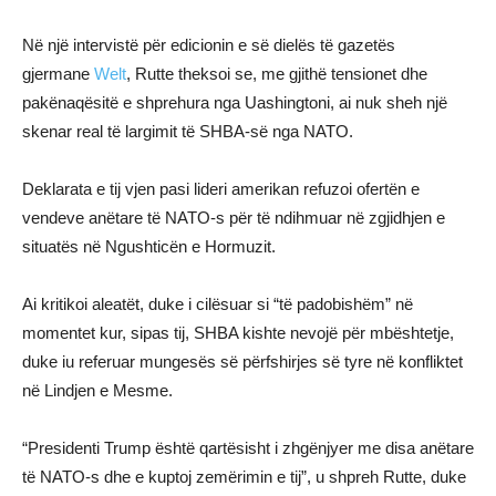
Në një intervistë për edicionin e së dielës të gazetës
gjermane
Welt
, Rutte theksoi se, me gjithë tensionet dhe
pakënaqësitë e shprehura nga Uashingtoni, ai nuk sheh një
skenar real të largimit të SHBA-së nga NATO.
Deklarata e tij vjen pasi lideri amerikan refuzoi ofertën e
vendeve anëtare të NATO-s për të ndihmuar në zgjidhjen e
situatës në Ngushticën e Hormuzit.
Ai kritikoi aleatët, duke i cilësuar si “të padobishëm” në
momentet kur, sipas tij, SHBA kishte nevojë për mbështetje,
duke iu referuar mungesës së përfshirjes së tyre në konfliktet
në Lindjen e Mesme.
“Presidenti Trump është qartësisht i zhgënjyer me disa anëtare
të NATO-s dhe e kuptoj zemërimin e tij”, u shpreh Rutte, duke