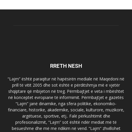
RRETH NESH
“Lajm” është paraqitur në hapësirën mediale në Maqedoni në
prill të vitit 2005 dhe sot është e përditshmja më e vjetër
shqiptare që mbijeton në treg. Përmbajtjet e veta i mbështet
në konceptet evropiane të informimit. Përmbajtjet e gazetës
“Lajm” janë dinamike, nga sfera politike, ekonomiko-
financiare, historike, akademike, sociale, kulturore, muzikore,
argëtuese, sportive, etj.. Falë përkushtimit dhe
profesionalizmit, “Lajm” sot është ndër mediat më të
besueshme dhe më me ndikim në vend. “Lajm” zhvillohet