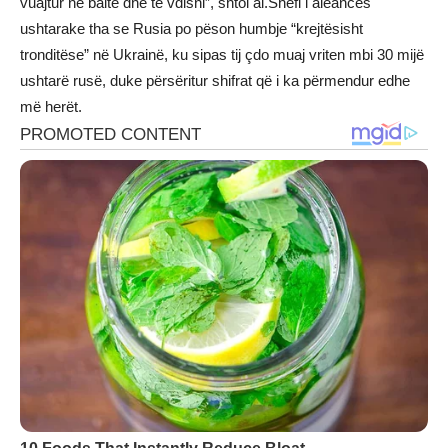
vuajtur në baltë dhe të vdisni”, shtoi ai.Shefi i aleancës
ushtarake tha se Rusia po pëson humbje “krejtësisht
tronditëse” në Ukrainë, ku sipas tij çdo muaj vriten mbi 30 mijë
ushtarë rusë, duke përsëritur shifrat që i ka përmendur edhe
më herët.