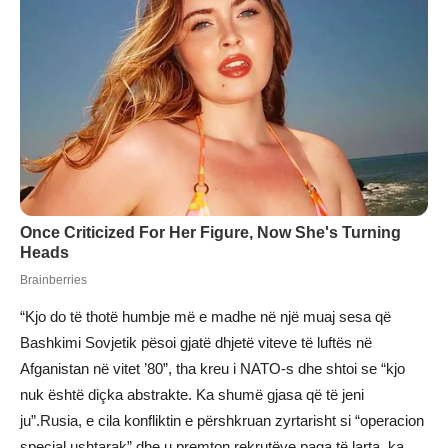
“Kjo do të thotë humbje më e madhe në një muaj sesa që
Bashkimi Sovjetik pësoi gjatë dhjetë viteve të luftës në
Afganistan në vitet ’80”, tha kreu i NATO-s dhe shtoi se “kjo
nuk është diçka abstrakte. Ka shumë gjasa që të jeni
ju”.Rusia, e cila konfliktin e përshkruan zyrtarisht si “operacion
special ushtarak” dhe u premton rekrutëve paga të larta, ka