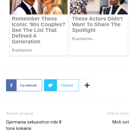
Facebook
Twitter
Artikulli paraprak
Artikulli tjetër
Gjermania sekuestron mbi 8
Moti sot
tonë kokainë