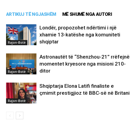
ARTIKUJ TË NGJASHËM
MË SHUMË NGA AUTORI
Londër, propozohet ndërtimi i një
xhamie 13-katëshe nga komuniteti
shqiptar
Rajon-Botë
Astronautët të “Shenzhou-21” rrëfejnë
momentet kryesore nga misioni 210-
ditor
Rajon-Botë
Shqiptarja Elona Latifi finaliste e
çmimit prestigjioz të BBC-së në Britani
Rajon-Botë