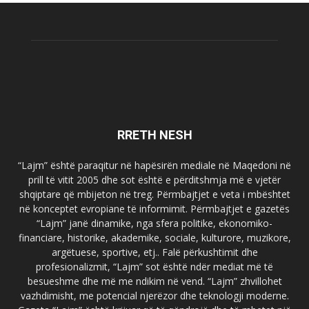
RRETH NESH
“Lajm” është paraqitur në hapësirën mediale në Maqedoni në
prill të vitit 2005 dhe sot është e përditshmja më e vjetër
shqiptare që mbijeton në treg. Përmbajtjet e veta i mbështet
në konceptet evropiane të informimit. Përmbajtjet e gazetës
“Lajm” janë dinamike, nga sfera politike, ekonomiko-
financiare, historike, akademike, sociale, kulturore, muzikore,
argëtuese, sportive, etj.. Falë përkushtimit dhe
profesionalizmit, “Lajm” sot është ndër mediat më të
besueshme dhe më me ndikim në vend. “Lajm” zhvillohet
vazhdimisht, me potencial njerëzor dhe teknologji moderne.