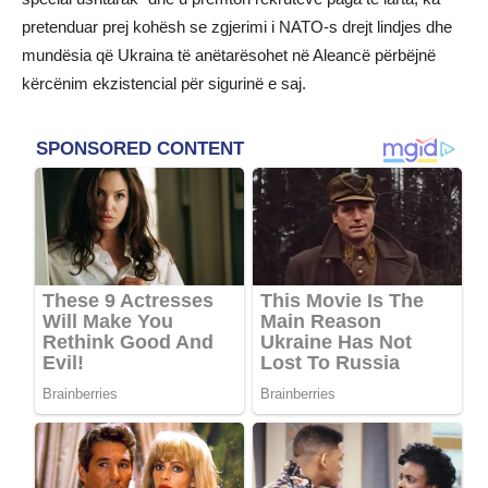
pretenduar prej kohësh se zgjerimi i NATO-s drejt lindjes dhe
mundësia që Ukraina të anëtarësohet në Aleancë përbëjnë
kërcënim ekzistencial për sigurinë e saj.