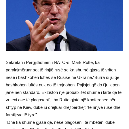
Sekretari i Përgjithshëm i NATO-s, Mark Rutte, ka
paralajmëruar sot të rinjtë rusë se ka shumë gjasa të vriten
nëse i bashkohen luftës së Rusisë në Ukrainë.“Burra si ju që i
bashkohen luftës nuk do të trajnohen. Pajisjet që do t’ju jepen
janë nën standard. Ekziston një probabilitet shumë i lartë që të
vriteni ose të plagoseni”, tha Rutte gjatë një konference për
shtyp në Kiev, duke iu drejtuar drejtpërdrejt “të rinjve rusë dhe
familjeve të tyre”.
“Dhe ka shumë gjasa që, nëse plagoseni, të mbeteni duke