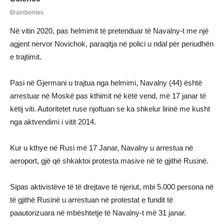
Në vitin 2020, pas helmimit të pretenduar të Navalny-t me një
agjent nervor Novichok, paraqitja në polici u ndal për periudhën
e trajtimit.
Pasi në Gjermani u trajtua nga helmimi, Navalny (44) është
arrestuar në Moskë pas kthimit në këtë vend, më 17 janar të
këtij viti. Autoritetet ruse njoftuan se ka shkelur lirinë me kusht
nga aktvendimi i vitit 2014.
Kur u kthye në Rusi më 17 Janar, Navalny u arrestua në
aeroport, gjë që shkaktoi protesta masive në të gjithë Rusinë.
Sipas aktivistëve të të drejtave të njeriut, mbi 5.000 persona në
të gjithë Rusinë u arrestuan në protestat e fundit të
paautorizuara në mbështetje të Navalny-t më 31 janar.