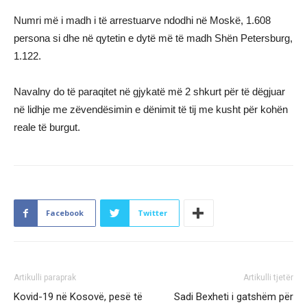
Numri më i madh i të arrestuarve ndodhi në Moskë, 1.608
persona si dhe në qytetin e dytë më të madh Shën Petersburg,
1.122.
Navalny do të paraqitet në gjykatë më 2 shkurt për të dëgjuar
në lidhje me zëvendësimin e dënimit të tij me kusht për kohën
reale të burgut.
Facebook
Twitter
Artikulli paraprak
Artikulli tjetër
Kovid-19 në Kosovë, pesë të
Sadi Bexheti i gatshëm për