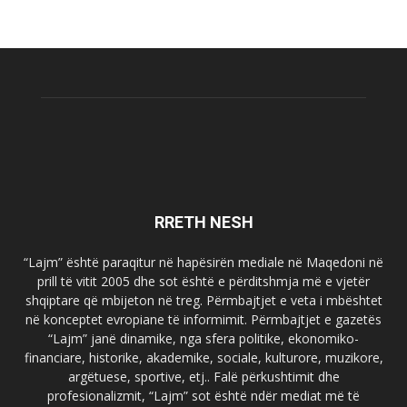
RRETH NESH
“Lajm” është paraqitur në hapësirën mediale në Maqedoni në
prill të vitit 2005 dhe sot është e përditshmja më e vjetër
shqiptare që mbijeton në treg. Përmbajtjet e veta i mbështet
në konceptet evropiane të informimit. Përmbajtjet e gazetës
“Lajm” janë dinamike, nga sfera politike, ekonomiko-
financiare, historike, akademike, sociale, kulturore, muzikore,
argëtuese, sportive, etj.. Falë përkushtimit dhe
profesionalizmit, “Lajm” sot është ndër mediat më të