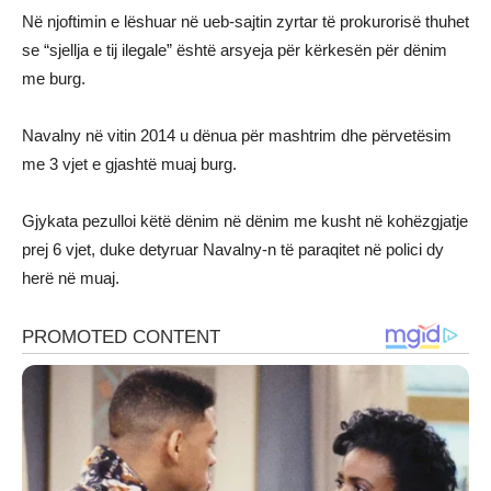
Në njoftimin e lëshuar në ueb-sajtin zyrtar të prokurorisë thuhet
se “sjellja e tij ilegale” është arsyeja për kërkesën për dënim
me burg.
Navalny në vitin 2014 u dënua për mashtrim dhe përvetësim
me 3 vjet e gjashtë muaj burg.
Gjykata pezulloi këtë dënim në dënim me kusht në kohëzgjatje
prej 6 vjet, duke detyruar Navalny-n të paraqitet në polici dy
herë në muaj.