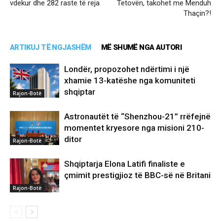
vdekur dhe 282 raste të reja
Tetovën, takohet me Menduh
Thaçin?!
ARTIKUJ TË NGJASHËM
MË SHUMË NGA AUTORI
Londër, propozohet ndërtimi i një
xhamie 13-katëshe nga komuniteti
shqiptar
Rajon-Botë
Astronautët të “Shenzhou-21” rrëfejnë
momentet kryesore nga misioni 210-
ditor
Rajon-Botë
Shqiptarja Elona Latifi finaliste e
çmimit prestigjioz të BBC-së në Britani
Rajon-Botë